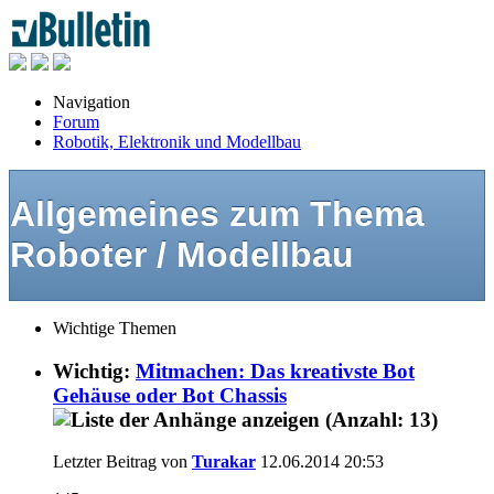
Navigation
Forum
Robotik, Elektronik und Modellbau
Allgemeines zum Thema
Roboter / Modellbau
Wichtige Themen
Wichtig:
Mitmachen: Das kreativste Bot
Gehäuse oder Bot Chassis
Letzter Beitrag von
Turakar
12.06.2014
20:53