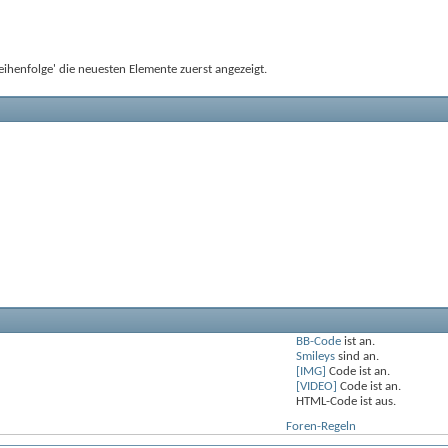
ihenfolge' die neuesten Elemente zuerst angezeigt.
BB-Code
ist
an
.
Smileys
sind
an
.
[IMG]
Code ist
an
.
[VIDEO]
Code ist
an
.
HTML-Code ist
aus
.
Foren-Regeln