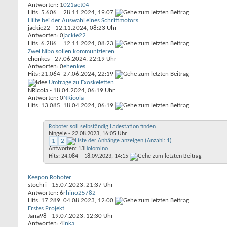
Antworten: 1
021aet04
Hits: 5.606
28.11.2024,
19:07
Hilfe bei der Auswahl eines Schrittmotors
jackie22
- 12.11.2024, 08:23 Uhr
Antworten: 0
jackie22
Hits: 6.286
12.11.2024,
08:23
Zwei Nibo sollen kommunizieren
ehenkes
- 27.06.2024, 22:19 Uhr
Antworten: 0
ehenkes
Hits: 21.064
27.06.2024,
22:19
Umfrage zu Exoskeletten
NRicola
- 18.04.2024, 06:19 Uhr
Antworten: 0
NRicola
Hits: 13.085
18.04.2024,
06:19
Roboter soll selbständig Ladestation finden
hingele
- 22.08.2023, 16:05 Uhr
1
2
Antworten: 13
Holomino
Hits: 24.084
18.09.2023,
14:15
Keepon Roboter
stochri
- 15.07.2023, 21:37 Uhr
Antworten: 6
rhino25782
Hits: 17.289
04.08.2023,
12:00
Erstes Projekt
Jana98
- 19.07.2023, 12:30 Uhr
Antworten: 4
inka