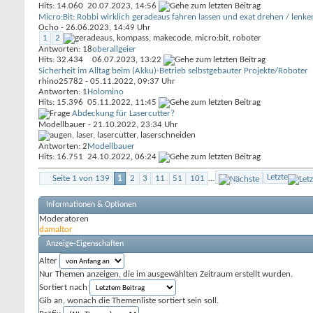
Hits: 14.060
20.07.2023,
14:56
Micro:Bit: Robbi wirklich geradeaus fahren lassen und exat drehen / lenke
Ocho
- 26.06.2023, 14:49 Uhr
1
2
Antworten: 18
oberallgeier
Hits: 32.434
06.07.2023,
13:22
Sicherheit im Alltag beim (Akku)-Betrieb selbstgebauter Projekte/Roboter
rhino25782
- 05.11.2022, 09:37 Uhr
Antworten: 1
Holomino
Hits: 15.396
05.11.2022,
11:45
Abdeckung für Lasercutter?
Modellbauer
- 21.10.2022, 23:34 Uhr
Antworten: 2
Modellbauer
Hits: 16.751
24.10.2022,
06:24
Letzte
Seite 1 von 139
1
2
3
11
51
101
...
Informationen & Optionen
Moderatoren
damaltor
Anzeige-Eigenschaften
Alter
Nur Themen anzeigen, die im ausgewählten Zeitraum erstellt wurden.
Sortiert nach
Gib an, wonach die Themenliste sortiert sein soll.