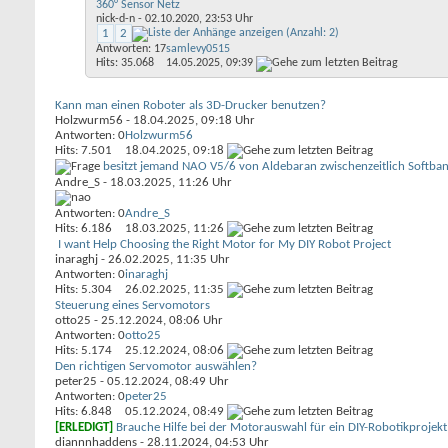
360° Sensor Netz
nick-d-n
- 02.10.2020, 23:53 Uhr
1
2
Antworten: 17
samlevy0515
Hits: 35.068
14.05.2025,
09:39
Kann man einen Roboter als 3D-Drucker benutzen?
Holzwurm56
- 18.04.2025, 09:18 Uhr
Antworten: 0
Holzwurm56
Hits: 7.501
18.04.2025,
09:18
besitzt jemand NAO V5/6 von Aldebaran zwischenzeitlich Softban
Andre_S
- 18.03.2025, 11:26 Uhr
Antworten: 0
Andre_S
Hits: 6.186
18.03.2025,
11:26
I want Help Choosing the Right Motor for My DIY Robot Project
inaraghj
- 26.02.2025, 11:35 Uhr
Antworten: 0
inaraghj
Hits: 5.304
26.02.2025,
11:35
Steuerung eines Servomotors
otto25
- 25.12.2024, 08:06 Uhr
Antworten: 0
otto25
Hits: 5.174
25.12.2024,
08:06
Den richtigen Servomotor auswählen?
peter25
- 05.12.2024, 08:49 Uhr
Antworten: 0
peter25
Hits: 6.848
05.12.2024,
08:49
[ERLEDIGT]
Brauche Hilfe bei der Motorauswahl für ein DIY-Robotikprojekt
diannnhaddens
- 28.11.2024, 04:53 Uhr