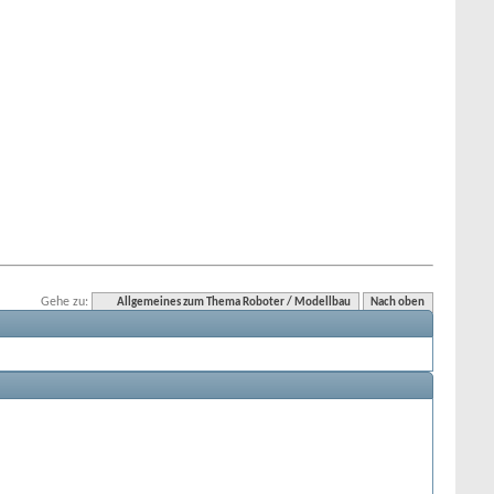
Gehe zu:
Allgemeines zum Thema Roboter / Modellbau
Nach oben