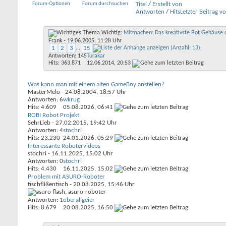
Forum-Optionen
Forum durchsuchen
Titel
/
Erstellt von
Antworten
/
Hits
Letzter Beitrag v
Wichtig:
Mitmachen: Das kreativste Bot Gehäuse o
Frank
- 19.06.2005, 11:28 Uhr
1
2
3
...
15
Antworten: 145
Turakar
Hits: 363.871
12.06.2014,
20:53
Was kann man mit einem alten GameBoy anstellen?
MasterMelo
- 24.08.2004, 18:57 Uhr
Antworten: 6
wkrug
Hits: 4.609
05.08.2026,
06:41
ROBI Robot Projekt
SehrLieb
- 27.02.2015, 19:42 Uhr
Antworten: 4
stochri
Hits: 23.230
24.01.2026,
05:29
Interessante Robotervideos
stochri
- 16.11.2025, 15:02 Uhr
Antworten: 0
stochri
Hits: 4.430
16.11.2025,
15:02
Problem mit ASURO-Roboter
tischflißentisch
- 20.08.2025, 15:46 Uhr
Antworten: 1
oberallgeier
Hits: 8.679
20.08.2025,
16:50