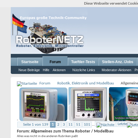
Diese Webseite verwendet Cookie
Startseite
Forum
Tueftler-Tests
Stellen-Anz. /Jobs
Neue Beiträge
Hilfe
Aktionen
Nützliche Links
Moderator-Aktionen
Pr
Forum
Robotik, Elektronik und Modellbau
Allgemein
-
Letzte
Seite 1 von 139
1
2
3
11
51
101
...
Forum:
Allgemeines zum Thema Roboter / Modellbau
Alles was nicht in die anderen Rubriken paßt