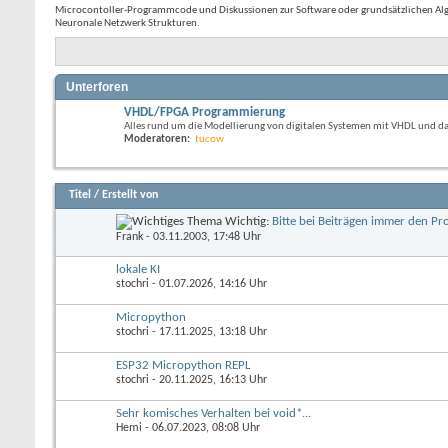
Microcontoller-Programmcode und Diskussionen zur Software oder grundsätzlichen Algor
Neuronale Netzwerk Strukturen.
Unterforen
VHDL/FPGA Programmierung
Alles rund um die Modellierung von digitalen Systemen mit VHDL und 
Moderatoren:
tucow
Titel
/
Erstellt von
Wichtig:
Bitte bei Beiträgen immer den P
Frank
- 03.11.2003, 17:48 Uhr
lokale KI
stochri
- 01.07.2026, 14:16 Uhr
Micropython
stochri
- 17.11.2025, 13:18 Uhr
ESP32 Micropython REPL
stochri
- 20.11.2025, 16:13 Uhr
Sehr komisches Verhalten bei void*...
Hemi
- 06.07.2023, 08:08 Uhr