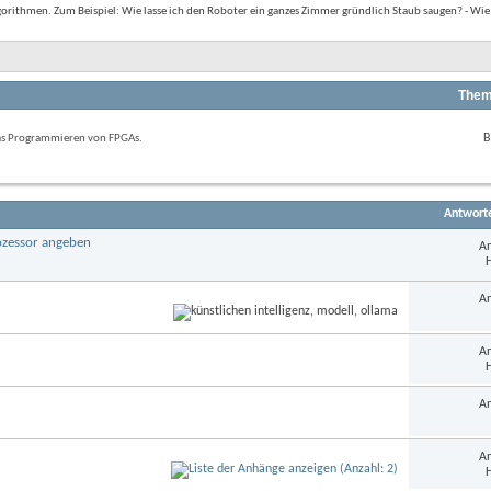
ithmen. Zum Beispiel: Wie lasse ich den Roboter ein ganzes Zimmer gründlich Staub saugen? - Wie 
Them
RSS-
B
das Programmieren von FPGAs.
Feed
dieses
Forums
anzeigen
Antwort
rozessor angeben
An
H
An
An
H
An
An
H