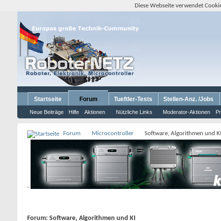
Diese Webseite verwendet Cookie
Startseite
Forum
Tueftler-Tests
Stellen-Anz. /Jobs
Neue Beiträge
Hilfe
Aktionen
Nützliche Links
Moderator-Aktionen
Pr
Forum
Microcontroller
Software, Algorithmen und K
-
Forum:
Software, Algorithmen und KI