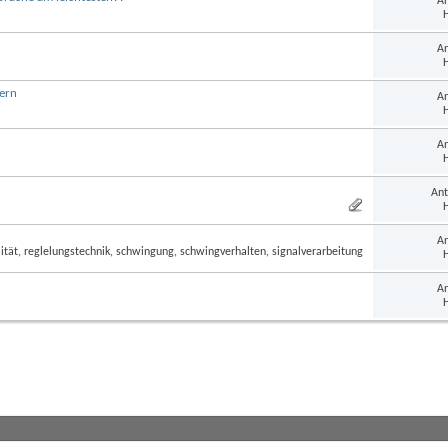
An
H
An
H
ern
An
H
An
H
Ant
H
An
H
An
H