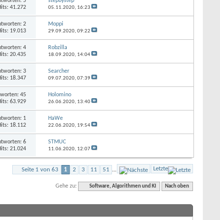
tworten: 5
stepbystep
its: 41.272
05.11.2020,
16:23
tworten: 2
Moppi
its: 19.013
29.09.2020,
09:22
tworten: 4
Robzilla
its: 20.435
18.09.2020,
14:04
tworten: 3
Searcher
its: 18.347
09.07.2020,
07:39
worten: 45
Holomino
its: 63.929
26.06.2020,
13:40
tworten: 1
HaWe
its: 18.112
22.06.2020,
19:54
tworten: 6
STMUC
its: 21.024
11.06.2020,
12:07
Letzte
Seite 1 von 63
1
2
3
11
51
...
Gehe zu:
Software, Algorithmen und KI
Nach oben