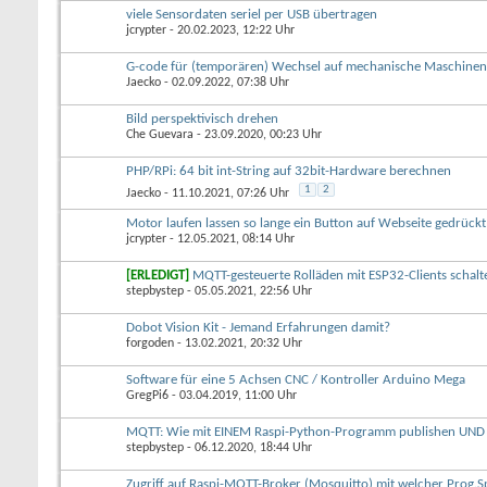
viele Sensordaten seriel per USB übertragen
jcrypter
- 20.02.2023, 12:22 Uhr
G-code für (temporären) Wechsel auf mechanische Maschine
Jaecko
- 02.09.2022, 07:38 Uhr
Bild perspektivisch drehen
Che Guevara
- 23.09.2020, 00:23 Uhr
PHP/RPi: 64 bit int-String auf 32bit-Hardware berechnen
1
2
Jaecko
- 11.10.2021, 07:26 Uhr
Motor laufen lassen so lange ein Button auf Webseite gedrückt
jcrypter
- 12.05.2021, 08:14 Uhr
[ERLEDIGT]
MQTT-gesteuerte Rolläden mit ESP32-Clients schalt
stepbystep
- 05.05.2021, 22:56 Uhr
Dobot Vision Kit - Jemand Erfahrungen damit?
forgoden
- 13.02.2021, 20:32 Uhr
Software für eine 5 Achsen CNC / Kontroller Arduino Mega
GregPi6
- 03.04.2019, 11:00 Uhr
MQTT: Wie mit EINEM Raspi-Python-Programm publishen UND 
stepbystep
- 06.12.2020, 18:44 Uhr
Zugriff auf Raspi-MQTT-Broker (Mosquitto) mit welcher Prog.S