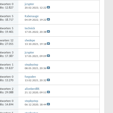
tworten: 0
jcrypter
its: 12.827
20.02.2023,
12:22
tworten: 5
Rabenauge
its: 18.717
04.09.2022,
19:22
tworten: 5
technick
its: 19.461
17.05.2022,
20:38
worten: 12
shedepe
its: 27.055
13.10.2021,
19:18
tworten: 3
jcrypter
its: 17.387
17.05.2021,
09:09
tworten: 1
stepbystep
its: 19.637
08.05.2021,
20:36
tworten: 0
forgoden
its: 13.270
13.02.2021,
20:32
tworten: 2
alionberd86
its: 29.088
21.12.2020,
09:51
tworten: 0
stepbystep
its: 14.694
06.12.2020,
18:44