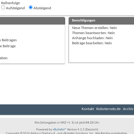
Reihenfolge
Aufsteigend
Absteigend
Berechtigungen
Neue Themen erstellen:
Nein
Themen beantworten:
Nein
Anhänge hochladen:
Nein
n Beiträgen
Beiträge bearbeiten:
Nein
e Beiträge
ieben.
Kontakt
Roboternetz.de
Archiv
Alle Zeitangaben in WEZ +1. Es ist jetzt
04:23
Uhr.
Powered by
vBulletin®
Version 4.2.5 (Deutsch)
Copyright ©2026 Adduco Digital e.K. und vBulletin Solutions, Inc. Alle Rechte vorbehalten.