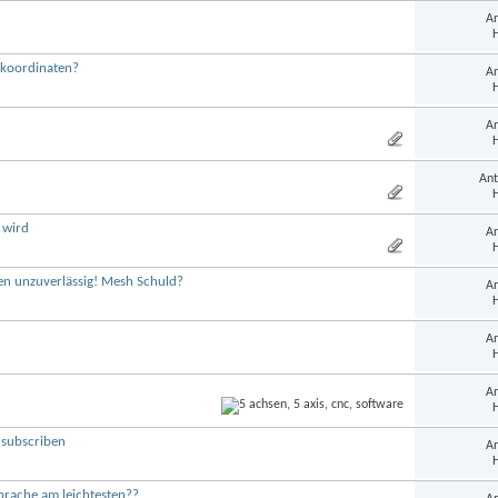
An
H
nkoordinaten?
An
H
An
H
Ant
H
 wird
An
H
en unzuverlässig! Mesh Schuld?
An
H
An
H
An
H
subscriben
An
H
prache am leichtesten??