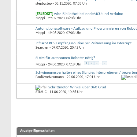
stepbystep
- 05.11.2020, 07:35 Uhr
[ERLEDIGT]
wire-Bibliothek bei nodeMCU und Arduino
Moppi
- 29.09.2020, 06:38 Uhr
Automationssoftware - Aufbau und Programmieren von Robot
Moppi
- 19.06.2020, 07:03 Uhr
Infrarot RC5 Empfangsroutine per Zeitmessung im Interrupt
Searcher
- 07.07.2020, 20:42 Uhr
SLAM für autonomen Roboter nötig?
1
2
3
...
5
Moppi
- 24.06.2020, 07:18 Uhr
Schwingungsverhalten eines Signales interpretieren / bewerten
PaulUweNeumann
- 22.06.2020, 17:01 Uhr
Schrittmotor Winkel über 360 Grad
STMUC
- 11.06.2020, 10:36 Uhr
Anzeige-Eigenschaften