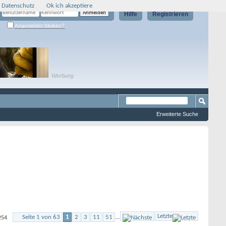
 Datenschutz
Ok ich akzeptiere
Hilfe
Registrieren
Angemeldet bleiben?
Werbung
Erweiterte Suche
Letzte
Seite 1 von 63
1
2
3
11
51
...
254