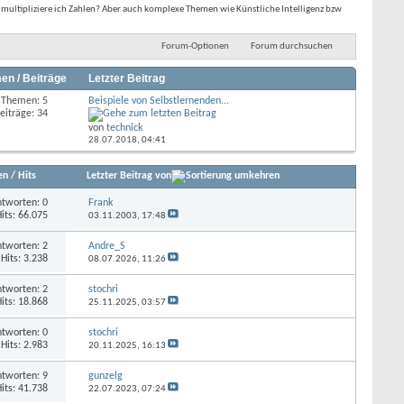
multipliziere ich Zahlen? Aber auch komplexe Themen wie Künstliche Intelligenz bzw
Forum-Optionen
Forum durchsuchen
en / Beiträge
Letzter Beitrag
Themen: 5
Beispiele von Selbstlernenden...
eiträge: 34
von
technick
28.07.2018,
04:41
en
/
Hits
Letzter Beitrag von
tworten: 0
Frank
its: 66.075
03.11.2003,
17:48
tworten: 2
Andre_S
Hits: 3.238
08.07.2026,
11:26
tworten: 2
stochri
its: 18.868
25.11.2025,
03:57
tworten: 0
stochri
Hits: 2.983
20.11.2025,
16:13
tworten: 9
gunzelg
its: 41.738
22.07.2023,
07:24