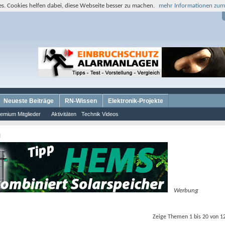
s. Cookies helfen dabei, diese Webseite besser zu machen.
mehr Informationen zum
Neueste Beiträge
RN-Wissen
Elektronik-Projekte
emium Mitglieder
Aktivitäten
Technik Videos
I
Werbung
Zeige Themen 1 bis 20 von 1