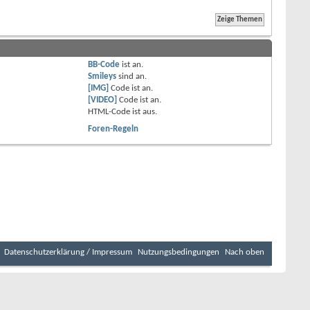
BB-Code
ist
an
.
Smileys
sind
an
.
[IMG]
Code ist
an
.
[VIDEO]
Code ist
an
.
HTML-Code ist
aus
.
Foren-Regeln
Datenschutzerklärung / Impressum
Nutzungsbedingungen
Nach oben