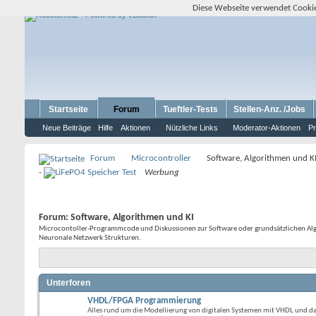
Diese Webseite verwendet Cookie
Startseite
Forum
Tueftler-Tests
Stellen-Anz. /Jobs
Neue Beiträge
Hilfe
Aktionen
Nützliche Links
Moderator-Aktionen
Pr
Forum
Microcontroller
Software, Algorithmen und K
-
Werbung
Forum:
Software, Algorithmen und KI
Microcontoller-Programmcode und Diskussionen zur Software oder grundsätzlichen Algor
Neuronale Netzwerk Strukturen.
Unterforen
VHDL/FPGA Programmierung
Alles rund um die Modellierung von digitalen Systemen mit VHDL und 