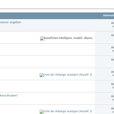
dieses
Forums
anzeigen
Antwort
rozessor angeben
An
H
An
An
H
An
An
H
An
H
nkoordinaten?
An
H
An
H