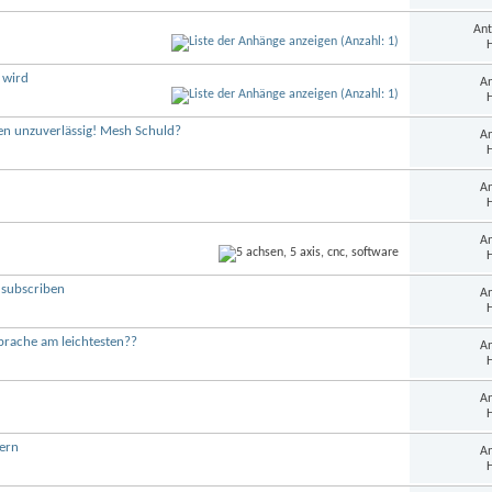
Ant
H
 wird
An
H
en unzuverlässig! Mesh Schuld?
An
H
An
H
An
H
subscriben
An
H
prache am leichtesten??
An
H
An
H
ern
An
H