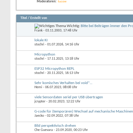
Moderatoren:
tucow
Titel
/
Erstellt von
Wichtig:
Bitte bei Beiträgen immer den P
Frank
- 03.11.2003, 17:48 Uhr
lokale KI
stochri
- 01.07.2026, 14:16 Uhr
Micropython
stochri
- 17.11.2025, 13:18 Uhr
ESP32 Micropython REPL
stochri
- 20.11.2025, 16:13 Uhr
Sehr komisches Verhalten bei void*...
Hemi
- 06.07.2023, 08:08 Uhr
viele Sensordaten seriel per USB übertragen
jcrypter
- 20.02.2023, 12:22 Uhr
G-code für (temporären) Wechsel auf mechanische Maschine
Jaecko
- 02.09.2022, 07:38 Uhr
Bild perspektivisch drehen
Che Guevara
- 23.09.2020, 00:23 Uhr