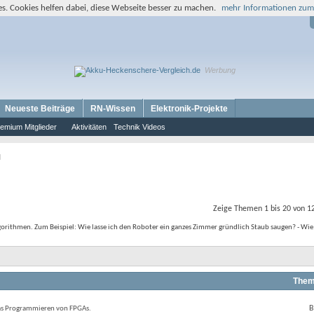
s. Cookies helfen dabei, diese Webseite besser zu machen.
mehr Informationen zum
Werbung
Neueste Beiträge
RN-Wissen
Elektronik-Projekte
emium Mitglieder
Aktivitäten
Technik Videos
I
Zeige Themen 1 bis 20 von 1
ithmen. Zum Beispiel: Wie lasse ich den Roboter ein ganzes Zimmer gründlich Staub saugen? - Wie 
Them
RSS-
B
das Programmieren von FPGAs.
Feed