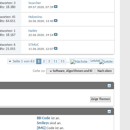
tworten: 3
Searcher
its: 18.380
09.07.2020,
07:39
worten: 45
Holomino
its: 64.651
26.06.2020,
13:40
tworten: 1
HaWe
its: 18.167
22.06.2020,
19:54
tworten: 6
STMUC
its: 21.055
11.06.2020,
12:07
Letzte
Seite 1 von 63
1
2
3
11
51
...
Gehe zu:
Software, Algorithmen und KI
Nach oben
BB-Code
ist
an
.
Smileys
sind
an
.
[IMG]
Code ist
an
.