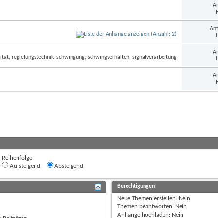
An
H
Ant
H
An
H
An
H
Reihenfolge
Aufsteigend
Absteigend
Berechtigungen
Neue Themen erstellen:
Nein
Themen beantworten:
Nein
Anhänge hochladen:
Nein