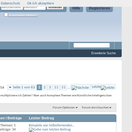
 Datenschutz
Ok ich akzeptiere
Hilfe
Registrieren
Angemeldet bleiben?
Erweiterte Suche
Letzte
Seite 1 von 63
1
2
3
11
51
...
254
multipliziere ich Zahlen? Aber auch komplexe Themen wie Künstliche Intelligenz bzw
Forum-Optionen
Forum durchsuchen
en / Beiträge
Letzter Beitrag
Themen: 5
Beispiele von Selbstlernenden...
eiträge: 34