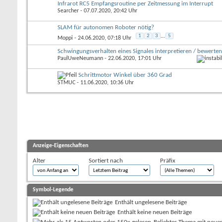
Infrarot RC5 Empfangsroutine per Zeitmessung im Interrupt
Searcher
- 07.07.2020, 20:42 Uhr
SLAM für autonomen Roboter nötig?
1
2
3
...
5
Moppi
- 24.06.2020, 07:18 Uhr
Schwingungsverhalten eines Signales interpretieren / bewerten
PaulUweNeumann
- 22.06.2020, 17:01 Uhr
Schrittmotor Winkel über 360 Grad
STMUC
- 11.06.2020, 10:36 Uhr
Anzeige-Eigenschaften
Alter
Sortiert nach
Präfix
Symbol-Legende
Enthält ungelesene Beiträge
Enthält keine neuen Beiträge