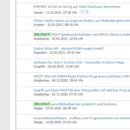
PHP/RPi: 64 bit int-String auf 32bit-Hardware berechnen
1
2
Jaecko
- 11.10.2021, 07:26 Uhr
Motor laufen lassen so lange ein Button auf Webseite gedrückt
jcrypter
- 12.05.2021, 08:14 Uhr
[ERLEDIGT]
MQTT-gesteuerte Rolläden mit ESP32-Clients schalt
stepbystep
- 05.05.2021, 22:56 Uhr
Dobot Vision Kit - Jemand Erfahrungen damit?
forgoden
- 13.02.2021, 20:32 Uhr
Software für eine 5 Achsen CNC / Kontroller Arduino Mega
GregPi6
- 03.04.2019, 11:00 Uhr
MQTT: Wie mit EINEM Raspi-Python-Programm publishen UND 
stepbystep
- 06.12.2020, 18:44 Uhr
Zugriff auf Raspi-MQTT-Broker (Mosquitto) mit welcher Prog.S
stepbystep
- 05.11.2020, 07:35 Uhr
[ERLEDIGT]
wire-Bibliothek bei nodeMCU und Arduino
Moppi
- 29.09.2020, 06:38 Uhr
Automationssoftware - Aufbau und Programmieren von Robot
Moppi
- 19.06.2020, 07:03 Uhr