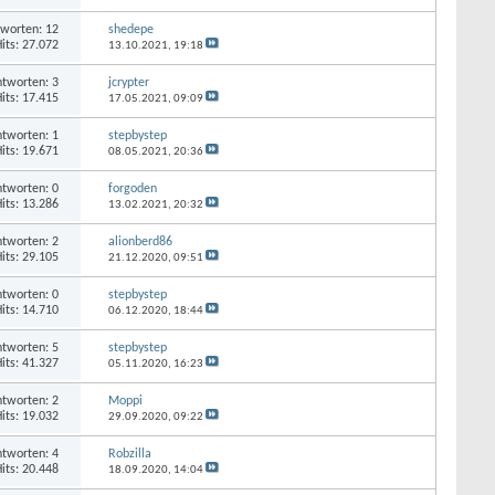
worten: 12
shedepe
its: 27.072
13.10.2021,
19:18
tworten: 3
jcrypter
its: 17.415
17.05.2021,
09:09
tworten: 1
stepbystep
its: 19.671
08.05.2021,
20:36
tworten: 0
forgoden
its: 13.286
13.02.2021,
20:32
tworten: 2
alionberd86
its: 29.105
21.12.2020,
09:51
tworten: 0
stepbystep
its: 14.710
06.12.2020,
18:44
tworten: 5
stepbystep
its: 41.327
05.11.2020,
16:23
tworten: 2
Moppi
its: 19.032
29.09.2020,
09:22
tworten: 4
Robzilla
its: 20.448
18.09.2020,
14:04