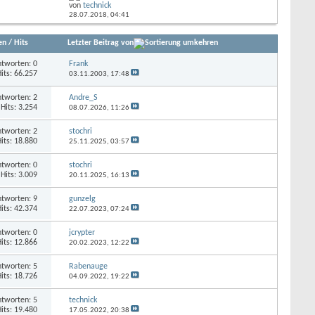
von
technick
28.07.2018,
04:41
en
/
Hits
Letzter Beitrag von
tworten: 0
Frank
its: 66.257
03.11.2003,
17:48
tworten: 2
Andre_S
Hits: 3.254
08.07.2026,
11:26
tworten: 2
stochri
its: 18.880
25.11.2025,
03:57
tworten: 0
stochri
Hits: 3.009
20.11.2025,
16:13
tworten: 9
gunzelg
its: 42.374
22.07.2023,
07:24
tworten: 0
jcrypter
its: 12.866
20.02.2023,
12:22
tworten: 5
Rabenauge
its: 18.726
04.09.2022,
19:22
tworten: 5
technick
its: 19.480
17.05.2022,
20:38