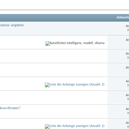
dieses
Forums
anzeigen
Antwort
rozessor angeben
An
H
An
An
H
An
An
H
An
H
nkoordinaten?
An
H
An
H