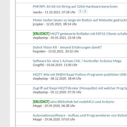
PHP/RPi: 64 bit int-String auf 32bit-Hardware berechnen
1
2
Jaecko
- 11.10.2021, 07:26 Uhr
Motor laufen lassen so lange ein Button auf Webseite gedrückt
jcrypter
- 12.05.2021, 08:14 Uhr
[ERLEDIGT]
MQTT-gesteuerte Rolläden mit ESP32-Clients schalt
stepbystep
- 05.05.2021, 22:56 Uhr
Dobot Vision Kit - Jemand Erfahrungen damit?
forgoden
- 13.02.2021, 20:32 Uhr
Software für eine 5 Achsen CNC / Kontroller Arduino Mega
GregPi6
- 03.04.2019, 11:00 Uhr
MQTT: Wie mit EINEM Raspi-Python-Programm publishen UND 
stepbystep
- 06.12.2020, 18:44 Uhr
Zugriff auf Raspi-MQTT-Broker (Mosquitto) mit welcher Prog.S
stepbystep
- 05.11.2020, 07:35 Uhr
[ERLEDIGT]
wire-Bibliothek bei nodeMCU und Arduino
Moppi
- 29.09.2020, 06:38 Uhr
Automationssoftware - Aufbau und Programmieren von Robot
Moppi
- 19.06.2020, 07:03 Uhr