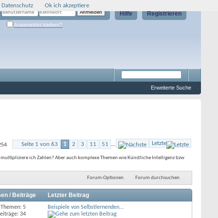
 Datenschutz
Ok ich akzeptiere
Hilfe
Registrieren
Angemeldet bleiben?
Erweiterte Suche
Letzte
Seite 1 von 63
1
2
3
11
51
...
254
multipliziere ich Zahlen? Aber auch komplexe Themen wie Künstliche Intelligenz bzw
Forum-Optionen
Forum durchsuchen
en / Beiträge
Letzter Beitrag
Themen: 5
Beispiele von Selbstlernenden...
eiträge: 34