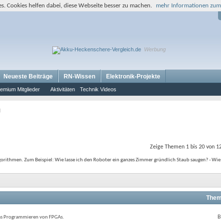
s. Cookies helfen dabei, diese Webseite besser zu machen.
mehr Informationen zum
Werbung
Neueste Beiträge
RN-Wissen
Elektronik-Projekte
emium Mitglieder
Aktivitäten
Technik Videos
I
Zeige Themen 1 bis 20 von 1
ithmen. Zum Beispiel: Wie lasse ich den Roboter ein ganzes Zimmer gründlich Staub saugen? - Wie 
Them
RSS-
B
das Programmieren von FPGAs.
Feed