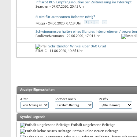
Infrarot RC5 Empfangsroutine per Zeitmessung im Interrupt
Searcher
- 07.07.2020, 20:42 Uhr
SLAM für autonomen Roboter nötig?
1
2
3
...
5
Moppi
- 24.06.2020, 07:18 Uhr
Schwingungsverhalten eines Signales interpretieren / bewerten
PaulUweNeumann
- 22.06.2020, 17:01 Uhr
Schrittmotor Winkel über 360 Grad
STMUC
- 11.06.2020, 10:36 Uhr
Anzeige-Eigenschaften
Alter
Sortiert nach
Präfix
Symbol-Legende
Enthält ungelesene Beiträge
Enthält keine neuen Beiträge