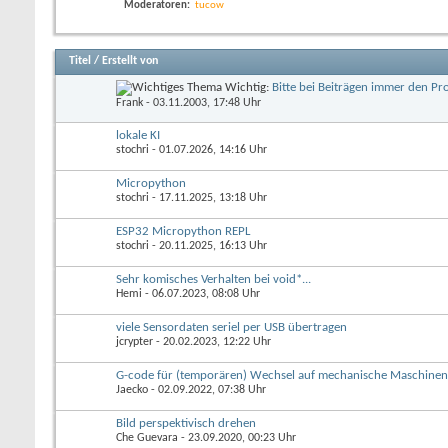
Moderatoren:
tucow
Titel
/
Erstellt von
Wichtig:
Bitte bei Beiträgen immer den P
Frank
- 03.11.2003, 17:48 Uhr
lokale KI
stochri
- 01.07.2026, 14:16 Uhr
Micropython
stochri
- 17.11.2025, 13:18 Uhr
ESP32 Micropython REPL
stochri
- 20.11.2025, 16:13 Uhr
Sehr komisches Verhalten bei void*...
Hemi
- 06.07.2023, 08:08 Uhr
viele Sensordaten seriel per USB übertragen
jcrypter
- 20.02.2023, 12:22 Uhr
G-code für (temporären) Wechsel auf mechanische Maschine
Jaecko
- 02.09.2022, 07:38 Uhr
Bild perspektivisch drehen
Che Guevara
- 23.09.2020, 00:23 Uhr