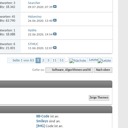
tworten: 3
Searcher
its: 18.342
09.07.2020,
07:39
worten: 45
Holomino
its: 63.790
26.06.2020,
13:40
tworten: 1
HaWe
its: 18.088
22.06.2020,
19:54
tworten: 6
STMUC
its: 21.001
11.06.2020,
12:07
Letzte
Seite 1 von 63
1
2
3
11
51
...
Gehe zu:
Software, Algorithmen und KI
Nach oben
BB-Code
ist
an
.
Smileys
sind
an
.
[IMG]
Code ist
an
.