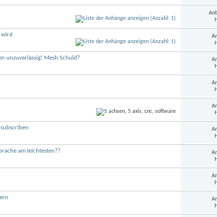
Ant
H
 wird
An
H
en unzuverlässig! Mesh Schuld?
An
H
An
H
An
H
subscriben
An
H
prache am leichtesten??
An
H
An
H
ern
An
H