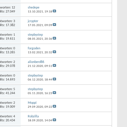
worten: 12
shedepe
its: 27.049
13.10.2021,
19:18
tworten: 3
jcrypter
its: 17.382
17.05.2021,
09:09
tworten: 1
stepbystep
its: 19.611
08.05.2021,
20:36
tworten: 0
forgoden
its: 13.265
13.02.2021,
20:32
tworten: 2
alionberd86
its: 29.078
21.12.2020,
09:51
tworten: 0
stepbystep
its: 14.693
06.12.2020,
18:44
tworten: 5
stepbystep
its: 41.244
05.11.2020,
16:23
tworten: 2
Moppi
its: 19.009
29.09.2020,
09:22
tworten: 4
Robzilla
its: 20.434
18.09.2020,
14:04