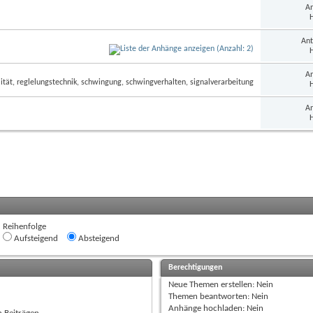
An
H
Ant
H
An
H
An
H
Reihenfolge
Aufsteigend
Absteigend
Berechtigungen
Neue Themen erstellen:
Nein
Themen beantworten:
Nein
Anhänge hochladen:
Nein