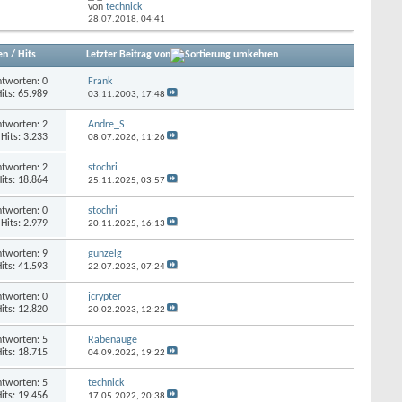
von
technick
28.07.2018,
04:41
en
/
Hits
Letzter Beitrag von
tworten: 0
Frank
its: 65.989
03.11.2003,
17:48
tworten: 2
Andre_S
Hits: 3.233
08.07.2026,
11:26
tworten: 2
stochri
its: 18.864
25.11.2025,
03:57
tworten: 0
stochri
Hits: 2.979
20.11.2025,
16:13
tworten: 9
gunzelg
its: 41.593
22.07.2023,
07:24
tworten: 0
jcrypter
its: 12.820
20.02.2023,
12:22
tworten: 5
Rabenauge
its: 18.715
04.09.2022,
19:22
tworten: 5
technick
its: 19.456
17.05.2022,
20:38