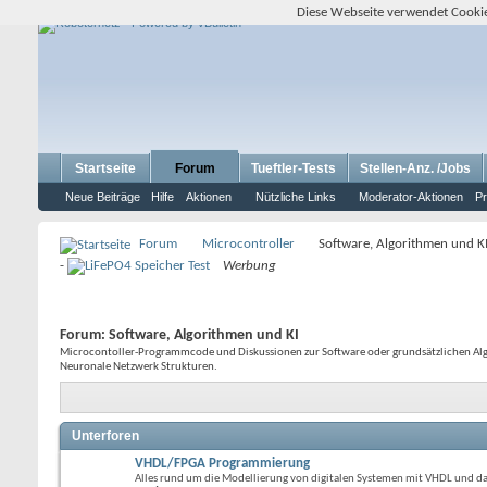
Diese Webseite verwendet Cookie
Startseite
Forum
Tueftler-Tests
Stellen-Anz. /Jobs
Neue Beiträge
Hilfe
Aktionen
Nützliche Links
Moderator-Aktionen
Pr
Forum
Microcontroller
Software, Algorithmen und K
-
Werbung
Forum:
Software, Algorithmen und KI
Microcontoller-Programmcode und Diskussionen zur Software oder grundsätzlichen Algor
Neuronale Netzwerk Strukturen.
Unterforen
VHDL/FPGA Programmierung
Alles rund um die Modellierung von digitalen Systemen mit VHDL und 