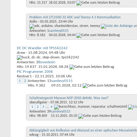
Hits: 15.317
26.02.2026,
03:07
Problem mit LTC2500-32 ADC und Teensy 4.1 Kommunikation
Aidin
- 05.05.2025, 23:44 Uhr
Antworten: 1
samlevy0515
Hits: 8.562
04.02.2026,
04:44
DC DC Wandler mit TPS562242
drew
- 15.08.2024, 09:48 Uhr
Antworten: 3
Bovestesin
Hits: 19.637
15.01.2026,
06:26
PIC Programmer 2006
Rentner1
- 22.11.2025, 10:06 Uhr
1
2
Antworten: 13
samlevy0515
Hits: 9.362
09.01.2026,
02:12
Schaltnetzgerät Manson NSP-2050 defekt. Was nun?
oberallgeier
- 07.06.2015, 12:12 Uhr
1
2
3
...
4
Antworten: 39
samlevy0515
Hits: 98.409
13.11.2025,
05:35
Abhängigkeit von Reflexion und Abstand an einer optischen Messeinric
wkrug
- 15.10.2011, 07:44 Uhr