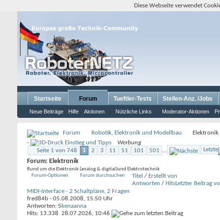
Diese Webseite verwendet Cookie
Startseite
Forum
Tueftler-Tests
Stellen-Anz. /Jobs
Neue Beiträge
Hilfe
Aktionen
Nützliche Links
Moderator-Aktionen
Pr
Forum
Robotik, Elektronik und Modellbau
Elektronik
-
Werbung
Letzte
Seite 1 von 748
1
2
3
11
51
101
501
...
Forum:
Elektronik
Rund um die Elektronik (analog & digital)und Elektrotechnik
Forum-Optionen
Forum durchsuchen
Titel
/
Erstellt von
Antworten
/
Hits
Letzter Beitrag v
MIDI-Interface - 2 Schaltpläne, 2 Fragen
fred84b
- 05.08.2008, 15:50 Uhr
Antworten: 5
kenaanna
Hits: 13.338
28.07.2026,
10:46