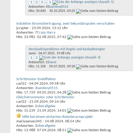
1
2
3
...
5
Antworten: 43
samlevy0515
Hits: 50.640
30.10.2025,
03:25
induktive Stromübertragung, zwei Sekundärspulen verschalten
jcrypter
- 23.09.2024, 13:12 Uhr
Antworten: 7
Crazy Harry
Hits: 33.982
02.08.2025,
07:42
Verständnisprobleme mit Regler und Kaskadenregler
Janvi
- 04.07.2025, 19:48 Uhr
1
2
Antworten: 15
Janvi
Hits: 11.356
09.07.2025,
09:26
Schrittmotor-Endeffektor
carl22
- 04.09.2024, 09:58 Uhr
Antworten: 3
samlevy0515
Hits: 17.729
09.05.2025,
04:28
Gleichstrommotor oder Schrittmotor
carl22
- 21.09.2024, 09:14 Uhr
Antworten: 2
oberallgeier
Hits: 15.239
21.09.2024,
14:01
Hilfe bei einem einfachen Roboterarmprojekt
mariyaanass345
- 14.08.2024, 08:54 Uhr
Antworten: 3
oberallgeier
Hits: 13.988
07.09.2024,
08:51