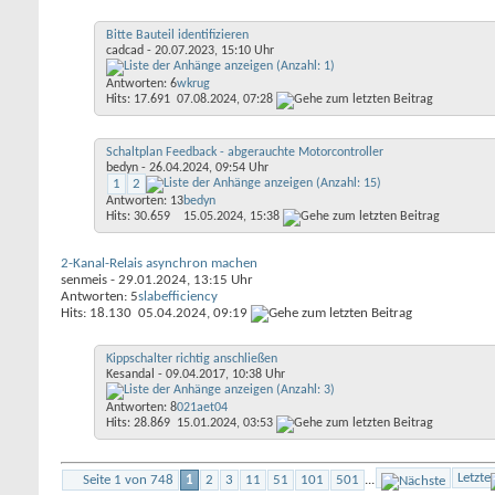
Bitte Bauteil identifizieren
cadcad
- 20.07.2023, 15:10 Uhr
Antworten: 6
wkrug
Hits: 17.691
07.08.2024,
07:28
Schaltplan Feedback - abgerauchte Motorcontroller
bedyn
- 26.04.2024, 09:54 Uhr
1
2
Antworten: 13
bedyn
Hits: 30.659
15.05.2024,
15:38
2-Kanal-Relais asynchron machen
senmeis
- 29.01.2024, 13:15 Uhr
Antworten: 5
slabefficiency
Hits: 18.130
05.04.2024,
09:19
Kippschalter richtig anschließen
Kesandal
- 09.04.2017, 10:38 Uhr
Antworten: 8
021aet04
Hits: 28.869
15.01.2024,
03:53
Letzte
Seite 1 von 748
1
2
3
11
51
101
501
...