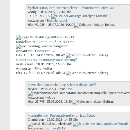
#gelöst!# Impulsmuster zu elektron. Traktormeter Fendt GTA
wkrug
- 28.07.2009, 19:44 Uhr
1
2
3
...
5
Antworten: 46
Sophia Isabel
Hits: 92.235
28.07.2026,
10:20
Verdrahtungsstift (3d-Druck)
Modellbauer
- 25.03.2026, 20:55 Uhr
Antworten: 4
spopustou9
Hits: 13.516
24.07.2026,
08:42
Supercaps zur Spannungsstabilisierung?
oratus sum
- 18.01.2011, 16:05 Uhr
Antworten: 9
Mollyotter
Hits: 19.602
13.07.2026,
08:13
In welcher Grundschaltung Arbeitet dieser OPV?
twycer
- 19.10.2023, 13:04 Uhr
Antworten: 4
wkrug
Hits: 25.795
28.05.2026,
16:30
Integration von Pneumatikgreifer an igus Cobot
Chamäleon
- 12.02.2026, 14:58 Uhr
Antworten: 5
samlevy0515