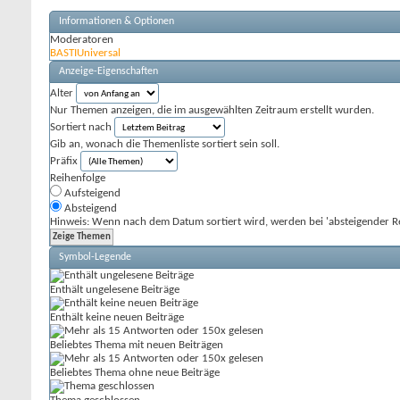
Informationen & Optionen
Moderatoren
BASTIUniversal
Anzeige-Eigenschaften
Alter
Nur Themen anzeigen, die im ausgewählten Zeitraum erstellt wurden.
Sortiert nach
Gib an, wonach die Themenliste sortiert sein soll.
Präfix
Reihenfolge
Aufsteigend
Absteigend
Hinweis: Wenn nach dem Datum sortiert wird, werden bei 'absteigender Re
Symbol-Legende
Enthält ungelesene Beiträge
Enthält keine neuen Beiträge
Beliebtes Thema mit neuen Beiträgen
Beliebtes Thema ohne neue Beiträge