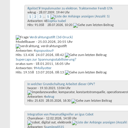
#gelöst!# Impulsmuster zu elektron. Traktormeter Fendt GTA
wkrug
- 28.07.2009, 19:44 Uhr
1
2
3
...
5
Antworten: 46
Sophia Isabel
Hits: 91.058
28.07.2026,
10:20
Verdrahtungsstift (3d-Druck)
Modellbauer
- 25.03.2026, 20:55 Uhr
Antworten: 4
spopustou9
Hits: 13.436
24.07.2026,
08:42
Supercaps zur Spannungsstabilisierung?
oratus sum
- 18.01.2011, 16:05 Uhr
Antworten: 9
Mollyotter
Hits: 19.558
13.07.2026,
08:13
In welcher Grundschaltung Arbeitet dieser OPV?
twycer
- 19.10.2023, 13:04 Uhr
Antworten: 4
wkrug
Hits: 25.635
28.05.2026,
16:30
Integration von Pneumatikgreifer an igus Cobot
Chamäleon
- 12.02.2026, 14:58 Uhr
Antworten: 5
samlevy0515