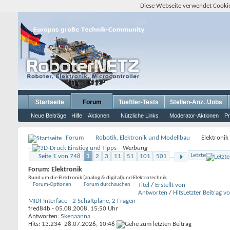
Diese Webseite verwendet Cookie
Startseite
Forum
Tueftler-Tests
Stellen-Anz. /Jobs
Neue Beiträge
Hilfe
Aktionen
Nützliche Links
Moderator-Aktionen
Pr
Forum
Robotik, Elektronik und Modellbau
Elektronik
-
Werbung
Letzte
Seite 1 von 748
1
2
3
11
51
101
501
...
Forum:
Elektronik
Rund um die Elektronik (analog & digital)und Elektrotechnik
Forum-Optionen
Forum durchsuchen
Titel
/
Erstellt von
Antworten
/
Hits
Letzter Beitrag v
MIDI-Interface - 2 Schaltpläne, 2 Fragen
fred84b
- 05.08.2008, 15:50 Uhr
Antworten: 5
kenaanna
Hits: 13.234
28.07.2026,
10:46