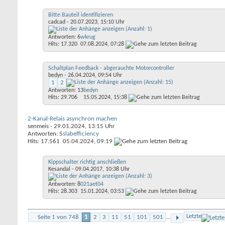
Bitte Bauteil identifizieren
cadcad
- 20.07.2023, 15:10 Uhr
Antworten: 6
wkrug
Hits: 17.320
07.08.2024,
07:28
Schaltplan Feedback - abgerauchte Motorcontroller
bedyn
- 26.04.2024, 09:54 Uhr
1
2
Antworten: 13
bedyn
Hits: 29.706
15.05.2024,
15:38
2-Kanal-Relais asynchron machen
senmeis
- 29.01.2024, 13:15 Uhr
Antworten: 5
slabefficiency
Hits: 17.561
05.04.2024,
09:19
Kippschalter richtig anschließen
Kesandal
- 09.04.2017, 10:38 Uhr
Antworten: 8
021aet04
Hits: 28.303
15.01.2024,
03:53
Letzte
Seite 1 von 748
1
2
3
11
51
101
501
...