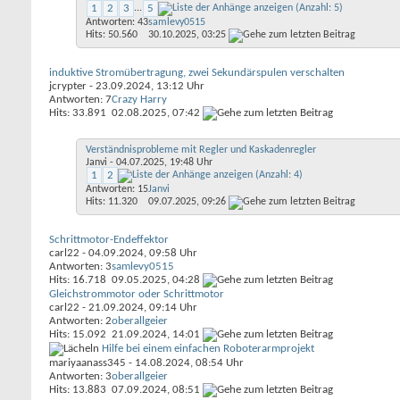
1
2
3
...
5
Antworten: 43
samlevy0515
Hits: 50.560
30.10.2025,
03:25
induktive Stromübertragung, zwei Sekundärspulen verschalten
jcrypter
- 23.09.2024, 13:12 Uhr
Antworten: 7
Crazy Harry
Hits: 33.891
02.08.2025,
07:42
Verständnisprobleme mit Regler und Kaskadenregler
Janvi
- 04.07.2025, 19:48 Uhr
1
2
Antworten: 15
Janvi
Hits: 11.320
09.07.2025,
09:26
Schrittmotor-Endeffektor
carl22
- 04.09.2024, 09:58 Uhr
Antworten: 3
samlevy0515
Hits: 16.718
09.05.2025,
04:28
Gleichstrommotor oder Schrittmotor
carl22
- 21.09.2024, 09:14 Uhr
Antworten: 2
oberallgeier
Hits: 15.092
21.09.2024,
14:01
Hilfe bei einem einfachen Roboterarmprojekt
mariyaanass345
- 14.08.2024, 08:54 Uhr
Antworten: 3
oberallgeier
Hits: 13.883
07.09.2024,
08:51