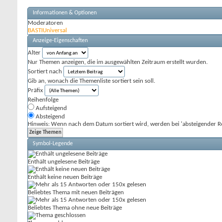
Informationen & Optionen
Moderatoren
BASTIUniversal
Anzeige-Eigenschaften
Alter
Nur Themen anzeigen, die im ausgewählten Zeitraum erstellt wurden.
Sortiert nach
Gib an, wonach die Themenliste sortiert sein soll.
Präfix
Reihenfolge
Aufsteigend
Absteigend
Hinweis: Wenn nach dem Datum sortiert wird, werden bei 'absteigender Re
Symbol-Legende
Enthält ungelesene Beiträge
Enthält keine neuen Beiträge
Beliebtes Thema mit neuen Beiträgen
Beliebtes Thema ohne neue Beiträge