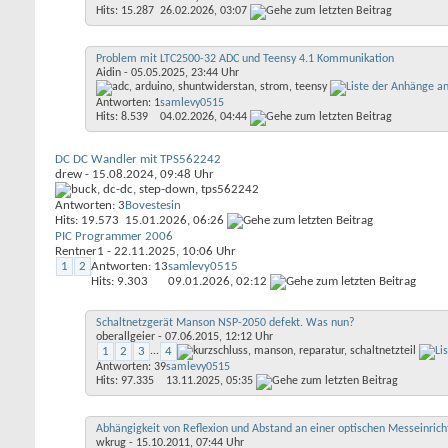
Hits: 15.287
26.02.2026,
03:07
Problem mit LTC2500-32 ADC und Teensy 4.1 Kommunikation
Aidin
- 05.05.2025, 23:44 Uhr
Antworten: 1
samlevy0515
Hits: 8.539
04.02.2026,
04:44
DC DC Wandler mit TPS562242
drew
- 15.08.2024, 09:48 Uhr
Antworten: 3
Bovestesin
Hits: 19.573
15.01.2026,
06:26
PIC Programmer 2006
Rentner1
- 22.11.2025, 10:06 Uhr
1
2
Antworten: 13
samlevy0515
Hits: 9.303
09.01.2026,
02:12
Schaltnetzgerät Manson NSP-2050 defekt. Was nun?
oberallgeier
- 07.06.2015, 12:12 Uhr
1
2
3
...
4
Antworten: 39
samlevy0515
Hits: 97.335
13.11.2025,
05:35
Abhängigkeit von Reflexion und Abstand an einer optischen Messeinric
wkrug
- 15.10.2011, 07:44 Uhr