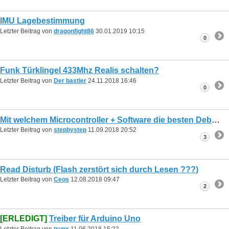
IMU Lagebestimmung
Letzter Beitrag von
dragonfight86
30.01.2019
10:15
0
Funk Türklingel 433Mhz Realis schalten?
Letzter Beitrag von
Der bastler
24.11.2018
16:46
0
Mit welchem Microcontroller + Software die besten Debugging-Möglichkeiten (tracing)?
Letzter Beitrag von
stepbystep
11.09.2018
20:52
3
Read Disturb (Flash zerstört sich durch Lesen ???)
Letzter Beitrag von
Ceos
12.08.2018
09:47
2
[ERLEDIGT]
Treiber für Arduino Uno
Letzter Beitrag von
trunx
11.06.2018
15:22