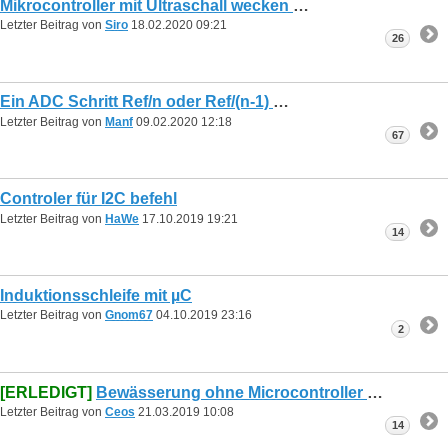
Mikrocontroller mit Ultraschall wecken
Letzter Beitrag von
Siro
18.02.2020
09:21
26
Ein ADC Schritt Ref/n oder Ref/(n-1)
Letzter Beitrag von
Manf
09.02.2020
12:18
67
Controler für I2C befehl
Letzter Beitrag von
HaWe
17.10.2019
19:21
14
Induktionsschleife mit µC
Letzter Beitrag von
Gnom67
04.10.2019
23:16
2
[ERLEDIGT]
Bewässerung ohne Microcontroller
Letzter Beitrag von
Ceos
21.03.2019
10:08
14