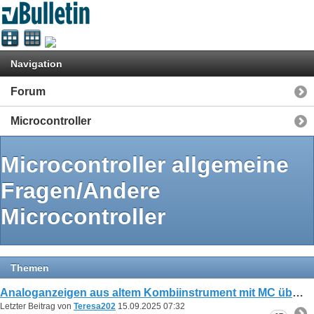
Navigation
Forum
Microcontroller
Microcontroller allgemeine
Fragen/Andere
Microcontroller
Themen
Analoganzeigen aus altem Kombiinstrument mit MC über PWM ansteuern?
Letzter Beitrag von
Teresa202
15.09.2025
07:32