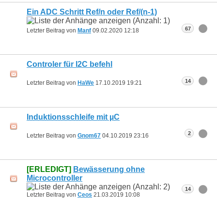
Ein ADC Schritt Ref/n oder Ref/(n-1)
67
Letzter Beitrag von
Manf
09.02.2020
12:18
Controler für I2C befehl
14
Letzter Beitrag von
HaWe
17.10.2019
19:21
Induktionsschleife mit µC
2
Letzter Beitrag von
Gnom67
04.10.2019
23:16
[ERLEDIGT]
Bewässerung ohne
Microcontroller
14
Letzter Beitrag von
Ceos
21.03.2019
10:08