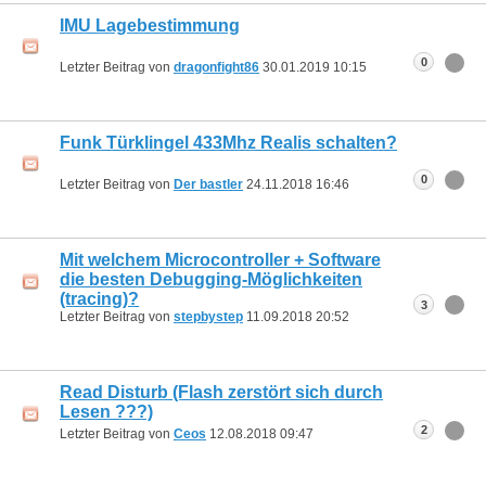
IMU Lagebestimmung
0
Letzter Beitrag von
dragonfight86
30.01.2019
10:15
Funk Türklingel 433Mhz Realis schalten?
0
Letzter Beitrag von
Der bastler
24.11.2018
16:46
Mit welchem Microcontroller + Software
die besten Debugging-Möglichkeiten
(tracing)?
3
Letzter Beitrag von
stepbystep
11.09.2018
20:52
Read Disturb (Flash zerstört sich durch
Lesen ???)
2
Letzter Beitrag von
Ceos
12.08.2018
09:47