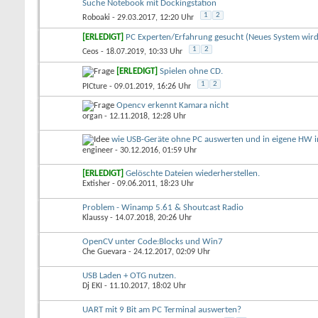
Suche Notebook mit Dockingstation
1
2
Roboaki
- 29.03.2017, 12:20 Uhr
[ERLEDIGT]
PC Experten/Erfahrung gesucht (Neues System wird
1
2
Ceos
- 18.07.2019, 10:33 Uhr
[ERLEDIGT]
Spielen ohne CD.
1
2
PICture
- 09.01.2019, 16:26 Uhr
Opencv erkennt Kamara nicht
organ
- 12.11.2018, 12:28 Uhr
wie USB-Geräte ohne PC auswerten und in eigene HW i
engineer
- 30.12.2016, 01:59 Uhr
[ERLEDIGT]
Gelöschte Dateien wiederherstellen.
Extisher
- 09.06.2011, 18:23 Uhr
Problem - Winamp 5.61 & Shoutcast Radio
Klaussy
- 14.07.2018, 20:26 Uhr
OpenCV unter Code:Blocks und Win7
Che Guevara
- 24.12.2017, 02:09 Uhr
USB Laden + OTG nutzen.
Dj EKI
- 11.10.2017, 18:02 Uhr
UART mit 9 Bit am PC Terminal auswerten?