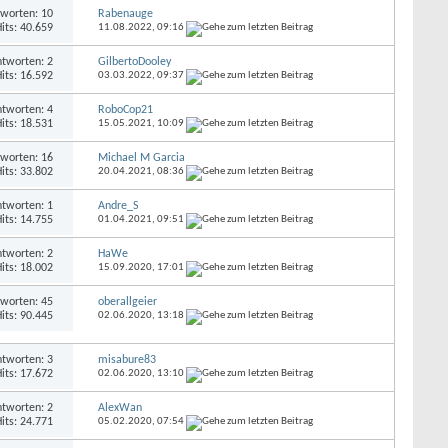
worten: 10
Rabenauge
its: 40.659
11.08.2022,
09:16
tworten: 2
GilbertoDooley
its: 16.592
03.03.2022,
09:37
tworten: 4
RoboCop21
its: 18.531
15.05.2021,
10:09
worten: 16
Michael M Garcia
its: 33.802
20.04.2021,
08:36
tworten: 1
Andre_S
its: 14.755
01.04.2021,
09:51
tworten: 2
HaWe
its: 18.002
15.09.2020,
17:01
worten: 45
oberallgeier
its: 90.445
02.06.2020,
13:18
tworten: 3
misabure83
its: 17.672
02.06.2020,
13:10
tworten: 2
AlexWan
its: 24.771
05.02.2020,
07:54