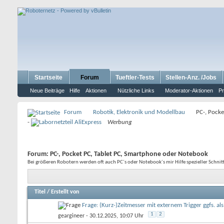
Startseite
Forum
Tueftler-Tests
Stellen-Anz. /Jobs
Neue Beiträge
Hilfe
Aktionen
Nützliche Links
Moderator-Aktionen
Pr
Forum
Robotik, Elektronik und Modellbau
PC-, Pocke
-
Werbung
Forum:
PC-, Pocket PC, Tablet PC, Smartphone oder Notebook
Bei größeren Robotern werden oft auch PC´s oder Notebook´s mir Hilfe spezieller Schnit
Titel
/
Erstellt von
Frage: (Kurz-)Zeitmesser mit externem Trigger ggfs. al
1
2
geargineer
- 30.12.2025, 10:07 Uhr