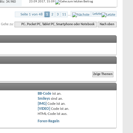
its: 34.960
23.09.2017,
15:09
Letzte
Seite 1 von 48
1
2
3
11
...
Gehe zu:
PC-, Pocket PC, Tablet PC, Smartphone oder Notebook
Nach oben
BB-Code
ist
an
.
Smileys
sind
an
.
[IMG]
Code ist
an
.
[VIDEO]
Code ist
an
.
HTML-Code ist
aus
.
Foren-Regeln