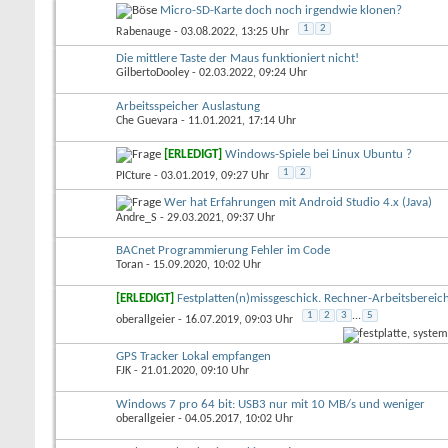
Micro-SD-Karte doch noch irgendwie klonen?
1
2
Rabenauge
- 03.08.2022, 13:25 Uhr
Die mittlere Taste der Maus funktioniert nicht!
GilbertoDooley
- 02.03.2022, 09:24 Uhr
Arbeitsspeicher Auslastung
Che Guevara
- 11.01.2021, 17:14 Uhr
[ERLEDIGT]
Windows-Spiele bei Linux Ubuntu ?
1
2
PICture
- 03.01.2019, 09:27 Uhr
Wer hat Erfahrungen mit Android Studio 4.x (Java)
Andre_S
- 29.03.2021, 09:37 Uhr
BACnet Programmierung Fehler im Code
Toran
- 15.09.2020, 10:02 Uhr
[ERLEDIGT]
Festplatten(n)missgeschick. Rechner-Arbeitsbereich 
1
2
3
...
5
oberallgeier
- 16.07.2019, 09:03 Uhr
GPS Tracker Lokal empfangen
FJK
- 21.01.2020, 09:10 Uhr
Windows 7 pro 64 bit: USB3 nur mit 10 MB/s und weniger
oberallgeier
- 04.05.2017, 10:02 Uhr