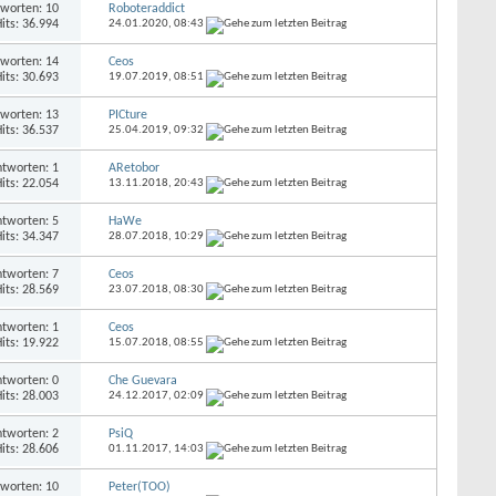
worten: 10
Roboteraddict
its: 36.994
24.01.2020,
08:43
worten: 14
Ceos
its: 30.693
19.07.2019,
08:51
worten: 13
PICture
its: 36.537
25.04.2019,
09:32
tworten: 1
ARetobor
its: 22.054
13.11.2018,
20:43
tworten: 5
HaWe
its: 34.347
28.07.2018,
10:29
tworten: 7
Ceos
its: 28.569
23.07.2018,
08:30
tworten: 1
Ceos
its: 19.922
15.07.2018,
08:55
tworten: 0
Che Guevara
its: 28.003
24.12.2017,
02:09
tworten: 2
PsiQ
its: 28.606
01.11.2017,
14:03
worten: 10
Peter(TOO)