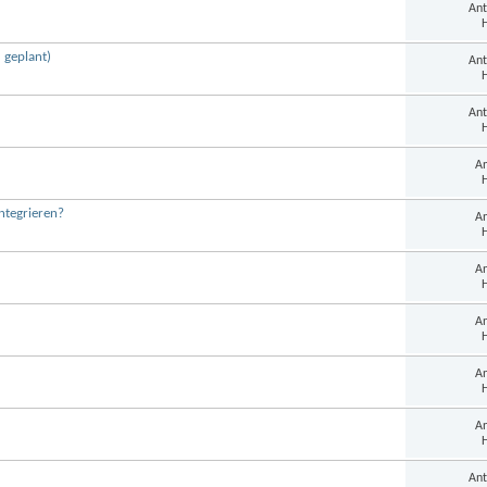
Ant
H
 geplant)
Ant
H
Ant
H
An
H
ntegrieren?
An
H
An
H
An
H
An
H
An
H
Ant