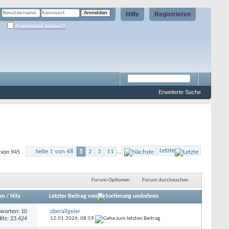
Hilfe
Registrieren
Angemeldet bleiben?
Erweiterte Suche
Letzte
Seite 1 von 48
1
2
3
11
...
 von 945
Forum-Optionen
Forum durchsuchen
en
/
Hits
Letzter Beitrag von
worten: 10
oberallgeier
its: 23.424
12.01.2026,
08:59