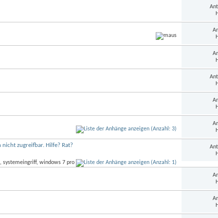
Ant
H
An
H
An
H
Ant
H
An
H
An
H
nicht zugreifbar. Hilfe? Rat?
Ant
H
An
H
An
H