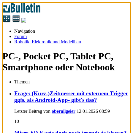
Navigation
Forum
Robotik, Elektronik und Modellbau
PC-, Pocket PC, Tablet PC,
Smartphone oder Notebook
Themen
Frage: (Kurz-)Zeitmesser mit externem Trigger
ggfs. als Android-App- gibt's das?
Letzter Beitrag von
oberallgeier
12.01.2026
08:59
10
Micro-SD-Karte doch noch irgendwie klonen?