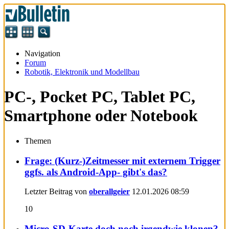
Navigation
Forum
Robotik, Elektronik und Modellbau
PC-, Pocket PC, Tablet PC,
Smartphone oder Notebook
Themen
Frage: (Kurz-)Zeitmesser mit externem Trigger
ggfs. als Android-App- gibt's das?
Letzter Beitrag von
oberallgeier
12.01.2026
08:59
10
Micro-SD-Karte doch noch irgendwie klonen?