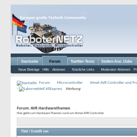
Startseite
Forum
Tueftler-Tests
Stellen-Anz. /Jobs
Neue Beiträge
Hilfe
Aktionen
Nützliche Links
Moderator-Aktionen
Pr
Forum
Microcontroller
Atmel AVR Controller und P
-
Werbung
Forum:
AVR Hardwarethemen
Hier gehts um Hardware Themen rund um Atmel AVR Controller
Titel
/
Erstellt von