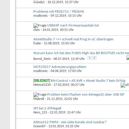
mandy1
- 10.12.2019, 15:37 Uhr
Probleme mit P82b715 / P82b96
modtronic
- 09.12.2019, 15:15 Uhr
USBASP nach Firmwareupdate tot
chev
- 24.01.2019, 20:31 Uhr
AtmelStudio 7 >>> schnell mal Prog in uC übertragen
frabe
- 15.08.2019, 15:50 Uhr
Warum kann ich bei den FUSES-High das Bit BOOTSZ0 nicht m
1
2
Bernd_Stein
- 06.07.2019, 12:39 Uhr
MCP23017 Adressierungsproblem
modtronic
- 04.06.2019, 17:03 Uhr
[ERLEDIGT]
RN-Control + All AVR + Atmel Studio 7 kein Erfolg
Helmut1234
- 17.03.2019, 00:27 Uhr
Problem beim Flashen von Atmega32 über USB ISP
Makro8
- 21.11.2015, 22:01 Uhr
SPI bei 2 ATMega8
Hero_123
- 22.01.2019, 15:47 Uhr
Attiny412 PWM - wie viele Kanäle sind nutzbar?
Gnom67
- 13.01.2019, 01:25 Uhr