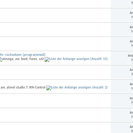
H
An
H
An
H
An
H
ehr rücksetzen (programmed)
Ant
H
An
H
An
H
An
H
An
H
An
H