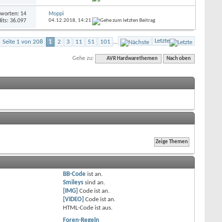
worten: 14
Moppi
its: 36.097
04.12.2018,
14:21
Letzte
Seite 1 von 208
1
2
3
11
51
101
...
Gehe zu:
AVR Hardwarethemen
Nach oben
BB-Code
ist
an
.
Smileys
sind
an
.
[IMG]
Code ist
an
.
[VIDEO]
Code ist
an
.
HTML-Code ist
aus
.
Foren-Regeln