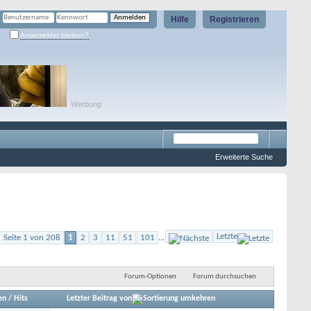
Hilfe
Registrieren
Angemeldet bleiben?
Werbung
Erweiterte Suche
Letzte
Seite 1 von 208
1
2
3
11
51
101
...
Forum-Optionen
Forum durchsuchen
en
/
Hits
Letzter Beitrag von