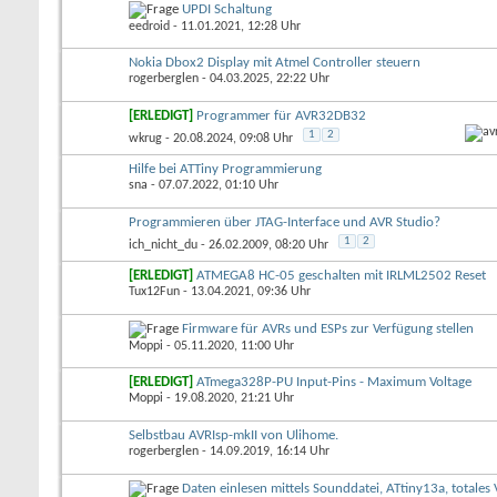
UPDI Schaltung
eedroid
- 11.01.2021, 12:28 Uhr
Nokia Dbox2 Display mit Atmel Controller steuern
rogerberglen
- 04.03.2025, 22:22 Uhr
[ERLEDIGT]
Programmer für AVR32DB32
1
2
wkrug
- 20.08.2024, 09:08 Uhr
Hilfe bei ATTiny Programmierung
sna
- 07.07.2022, 01:10 Uhr
Programmieren über JTAG-Interface und AVR Studio?
1
2
ich_nicht_du
- 26.02.2009, 08:20 Uhr
[ERLEDIGT]
ATMEGA8 HC-05 geschalten mit IRLML2502 Reset
Tux12Fun
- 13.04.2021, 09:36 Uhr
Firmware für AVRs und ESPs zur Verfügung stellen
Moppi
- 05.11.2020, 11:00 Uhr
[ERLEDIGT]
ATmega328P-PU Input-Pins - Maximum Voltage
Moppi
- 19.08.2020, 21:21 Uhr
Selbstbau AVRIsp-mkII von Ulihome.
rogerberglen
- 14.09.2019, 16:14 Uhr
Daten einlesen mittels Sounddatei, ATtiny13a, totale