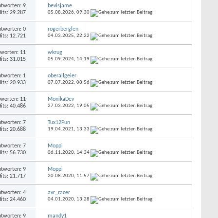
tworten: 9
bevisjame
its: 29.287
05.08.2026,
09:30
tworten: 0
rogerberglen
its: 12.721
04.03.2025,
22:22
worten: 11
wkrug
its: 31.015
05.09.2024,
14:19
tworten: 1
oberallgeier
its: 20.933
07.07.2022,
08:56
worten: 11
MonikaDev
its: 40.486
27.03.2022,
19:05
tworten: 7
Tux12Fun
its: 20.688
19.04.2021,
13:33
tworten: 7
Moppi
its: 56.730
06.11.2020,
14:34
tworten: 9
Moppi
its: 21.717
20.08.2020,
11:57
tworten: 4
avr_racer
its: 24.460
04.01.2020,
13:28
tworten: 9
mandy1