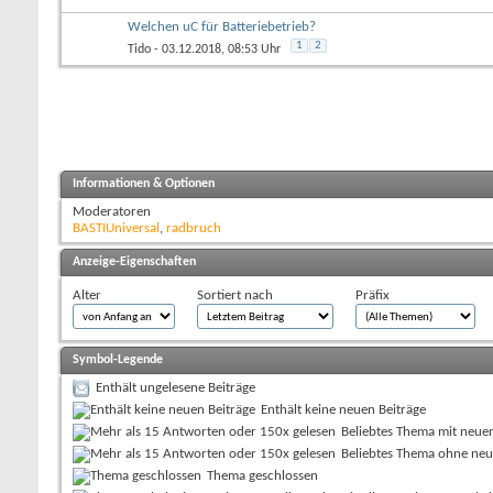
Welchen uC für Batteriebetrieb?
1
2
Tido
- 03.12.2018, 08:53 Uhr
Informationen & Optionen
Moderatoren
BASTIUniversal
,
radbruch
Anzeige-Eigenschaften
Alter
Sortiert nach
Präfix
Symbol-Legende
Enthält ungelesene Beiträge
Enthält keine neuen Beiträge
Beliebtes Thema mit neue
Beliebtes Thema ohne neu
Thema geschlossen