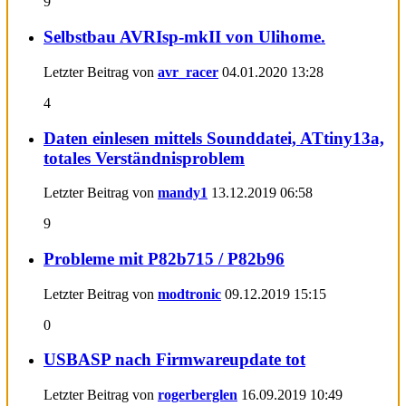
9
Selbstbau AVRIsp-mkII von Ulihome.
Letzter Beitrag von
avr_racer
04.01.2020
13:28
4
Daten einlesen mittels Sounddatei, ATtiny13a,
totales Verständnisproblem
Letzter Beitrag von
mandy1
13.12.2019
06:58
9
Probleme mit P82b715 / P82b96
Letzter Beitrag von
modtronic
09.12.2019
15:15
0
USBASP nach Firmwareupdate tot
Letzter Beitrag von
rogerberglen
16.09.2019
10:49