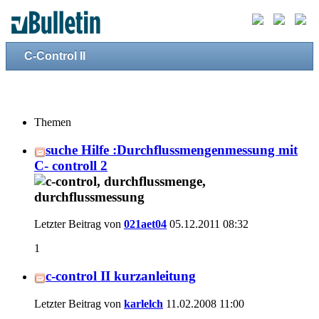
C-Control II
Themen
suche Hilfe :Durchflussmengenmessung mit
C- controll 2
Letzter Beitrag von
021aet04
05.12.2011
08:32
1
c-control II kurzanleitung
Letzter Beitrag von
karlelch
11.02.2008
11:00