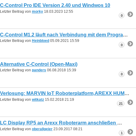
C-Control Pro IDE Version 2.40 und Windwos 10
Letzter Beitrag von
morky
18.03.2023
12:55
0
C-Control M1.2 läuft nach Verbindung mit dem Programmer nicht mehr
Letzter Beitrag von
Heinbloed
05.09.2021
15:59
0
Alternative C-Control (Open-Maxi)
Letzter Beitrag von
panders
06.08.2018
15:39
0
Verlosung: MARVIN IoT Roboterplatform,AREXX HUMANOID ROBOTER MyRio 4WD
Letzter Beitrag von
witkatz
15.02.2018
21:19
21
LC Display RP5 an Arexx Roboterarm anschließen
Letzter Beitrag von
oberallgeier
23.09.2017
08:21
1