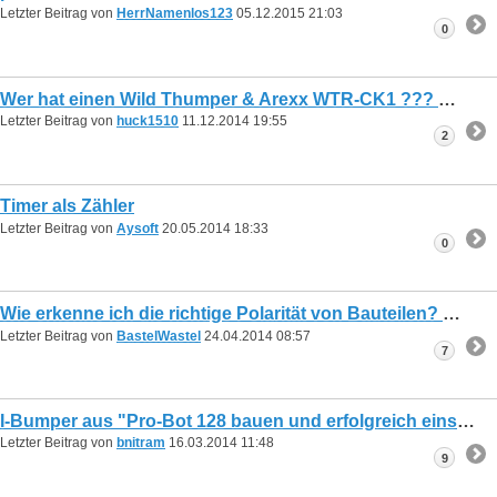
Letzter Beitrag von
HerrNamenlos123
05.12.2015
21:03
0
Wer hat einen Wild Thumper & Arexx WTR-CK1 ???
Letzter Beitrag von
huck1510
11.12.2014
19:55
2
Timer als Zähler
Letzter Beitrag von
Aysoft
20.05.2014
18:33
0
Wie erkenne ich die richtige Polarität von Bauteilen?
Letzter Beitrag von
BastelWastel
24.04.2014
08:57
7
I-Bumper aus "Pro-Bot 128 bauen und erfolgreich einsetzen" - Problem mit Lib
Letzter Beitrag von
bnitram
16.03.2014
11:48
9