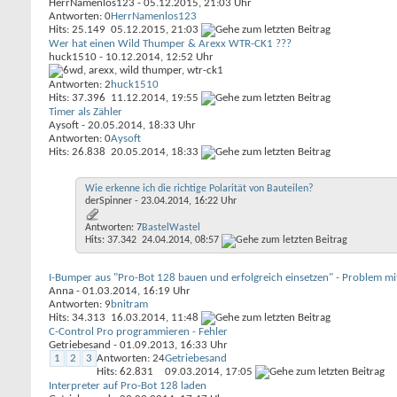
HerrNamenlos123
- 05.12.2015, 21:03 Uhr
Antworten: 0
HerrNamenlos123
Hits: 25.149
05.12.2015,
21:03
Wer hat einen Wild Thumper & Arexx WTR-CK1 ???
huck1510
- 10.12.2014, 12:52 Uhr
Antworten: 2
huck1510
Hits: 37.396
11.12.2014,
19:55
Timer als Zähler
Aysoft
- 20.05.2014, 18:33 Uhr
Antworten: 0
Aysoft
Hits: 26.838
20.05.2014,
18:33
Wie erkenne ich die richtige Polarität von Bauteilen?
derSpinner
- 23.04.2014, 16:22 Uhr
Antworten: 7
BastelWastel
Hits: 37.342
24.04.2014,
08:57
I-Bumper aus "Pro-Bot 128 bauen und erfolgreich einsetzen" - Problem mit
Anna
- 01.03.2014, 16:19 Uhr
Antworten: 9
bnitram
Hits: 34.313
16.03.2014,
11:48
C-Control Pro programmieren - Fehler
Getriebesand
- 01.09.2013, 16:33 Uhr
1
2
3
Antworten: 24
Getriebesand
Hits: 62.831
09.03.2014,
17:05
Interpreter auf Pro-Bot 128 laden