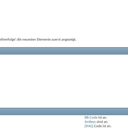
ihenfolge' die neuesten Elemente zuerst angezeigt.
BB-Code
ist
an
.
Smileys
sind
an
.
[IMG]
Code ist
an
.