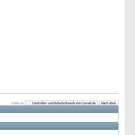
Gehe zu:
Controller- und Roboterboards von Conrad.de
Nach oben