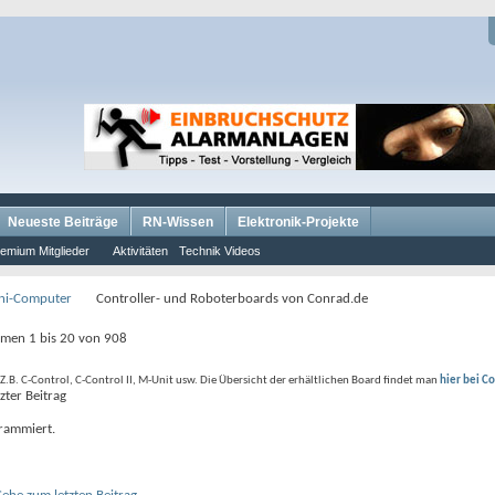
Neueste Beiträge
RN-Wissen
Elektronik-Projekte
emium Mitglieder
Aktivitäten
Technik Videos
ini-Computer
Controller- und Roboterboards von Conrad.de
emen 1 bis 20 von 908
Z.B. C-Control, C-Control II, M-Unit usw. Die Übersicht der erhältlichen Board findet man
hier bei C
zter Beitrag
rammiert.