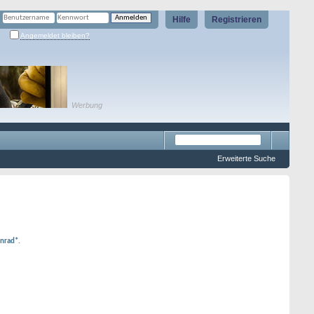
Hilfe
Registrieren
Angemeldet bleiben?
Werbung
Erweiterte Suche
onrad*
.