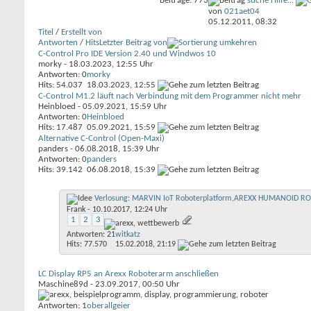
Beiträge: 773
suche Hilfe...
von
021aet04
05.12.2011,
08:32
Titel
/
Erstellt von
Antworten
/
Hits
Letzter Beitrag von
C-Control Pro IDE Version 2.40 und Windwos 10
morky
- 18.03.2023, 12:55 Uhr
Antworten: 0
morky
Hits: 54.037
18.03.2023,
12:55
C-Control M1.2 läuft nach Verbindung mit dem Programmer nicht mehr
Heinbloed
- 05.09.2021, 15:59 Uhr
Antworten: 0
Heinbloed
Hits: 17.487
05.09.2021,
15:59
Alternative C-Control (Open-Maxi)
panders
- 06.08.2018, 15:39 Uhr
Antworten: 0
panders
Hits: 39.142
06.08.2018,
15:39
Verlosung: MARVIN IoT Roboterplatform,AREXX HUMANOID 
Frank
- 10.10.2017, 12:24 Uhr
1
2
3
Antworten: 21
witkatz
Hits: 77.570
15.02.2018,
21:19
LC Display RP5 an Arexx Roboterarm anschließen
Maschine89d
- 23.09.2017, 00:50 Uhr
Antworten: 1
oberallgeier