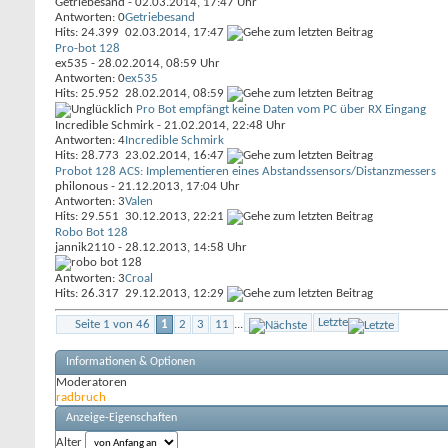
Getriebesand
- 02.03.2014, 17:47 Uhr
Antworten: 0
Getriebesand
Hits: 24.399
02.03.2014,
17:47
Pro-bot 128
ex535
- 28.02.2014, 08:59 Uhr
Antworten: 0
ex535
Hits: 25.952
28.02.2014,
08:59
Pro Bot empfängt keine Daten vom PC über RX Eingang
Incredible Schmirk
- 21.02.2014, 22:48 Uhr
Antworten: 4
Incredible Schmirk
Hits: 28.773
23.02.2014,
16:47
Probot 128 ACS: Implementieren eines Abstandssensors/Distanzmessers
philonous
- 21.12.2013, 17:04 Uhr
Antworten: 3
Valen
Hits: 29.551
30.12.2013,
22:21
Robo Bot 128
jannik2110
- 28.12.2013, 14:58 Uhr
Antworten: 3
Croal
Hits: 26.317
29.12.2013,
12:29
Letzte
Seite 1 von 46
1
2
3
11
...
Informationen & Optionen
Moderatoren
radbruch
Anzeige-Eigenschaften
Alter