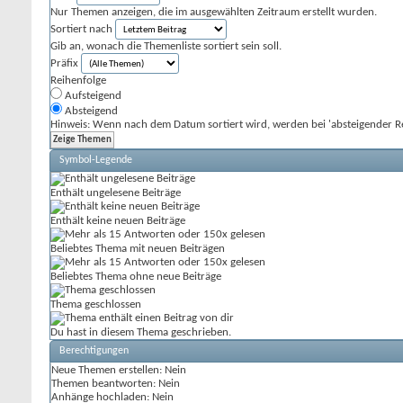
Nur Themen anzeigen, die im ausgewählten Zeitraum erstellt wurden.
Sortiert nach
Gib an, wonach die Themenliste sortiert sein soll.
Präfix
Reihenfolge
Aufsteigend
Absteigend
Hinweis: Wenn nach dem Datum sortiert wird, werden bei 'absteigender Re
Symbol-Legende
Enthält ungelesene Beiträge
Enthält keine neuen Beiträge
Beliebtes Thema mit neuen Beiträgen
Beliebtes Thema ohne neue Beiträge
Thema geschlossen
Du hast in diesem Thema geschrieben.
Berechtigungen
Neue Themen erstellen:
Nein
Themen beantworten:
Nein
Anhänge hochladen:
Nein