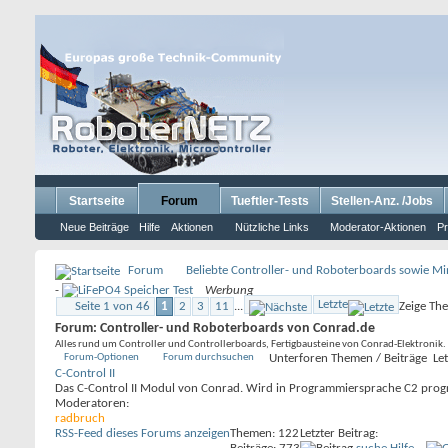
Startseite
Forum
Tueftler-Tests
Stellen-Anz. /Jobs
Neue Beiträge
Hilfe
Aktionen
Nützliche Links
Moderator-Aktionen
Pr
Forum
Beliebte Controller- und Roboterboards sowie M
-
Werbung
Letzte
Seite 1 von 46
1
2
3
11
...
Zeige Th
Forum:
Controller- und Roboterboards von Conrad.de
Alles rund um Controller und Controllerboards, Fertigbausteine von Conrad-Elektronik. 
Forum-Optionen
Forum durchsuchen
Unterforen
Themen / Beiträge
Let
C-Control II
Das C-Control II Modul von Conrad. Wird in Programmiersprache C2 prog
Moderatoren:
radbruch
RSS-Feed dieses Forums anzeigen
Themen: 122
Letzter Beitrag: