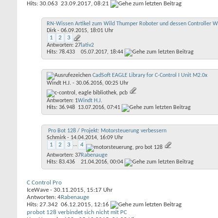
Hits: 30.063
23.09.2017,
08:21
RN-Wissen Artikel zum Wild Thumper Roboter und dessen Controller 
Dirk
- 06.09.2015, 18:01 Uhr
1
2
3
Antworten: 27
lativ2
Hits: 78.433
05.07.2017,
18:44
CadSoft EAGLE Library for C-Control I Unit M2.0x
Windt H.J.
- 30.06.2016, 00:25 Uhr
Antworten: 1
Windt H.J.
Hits: 36.948
13.07.2016,
07:41
Pro Bot 128 / Projekt: Motorsteuerung verbessern
Schmirk
- 14.04.2014, 16:09 Uhr
1
2
3
...
4
Antworten: 37
Rabenauge
Hits: 83.436
21.04.2016,
00:04
C Control Pro
IceWave
- 30.11.2015, 15:17 Uhr
Antworten: 4
Rabenauge
Hits: 27.342
06.12.2015,
12:16
probot 128 verbindet sich nicht mit PC