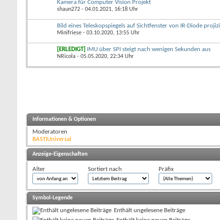
Kamera für Computer Vision Projekt
shaun272
- 04.01.2021, 16:18 Uhr
Bild eines Teleskopspiegels auf Sichtfenster von IR-Diode projiz
Minifriese
- 03.10.2020, 13:55 Uhr
[ERLEDIGT]
IMU über SPI steigt nach wenigen Sekunden aus
NRicola
- 05.05.2020, 22:34 Uhr
Informationen & Optionen
Moderatoren
BASTIUniversal
Anzeige-Eigenschaften
Alter
Sortiert nach
Präfix
Symbol-Legende
Enthält ungelesene Beiträge