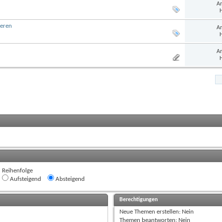
An
H
ieren
An
H
An
H
Reihenfolge
Aufsteigend
Absteigend
Berechtigungen
Neue Themen erstellen:
Nein
Themen beantworten:
Nein