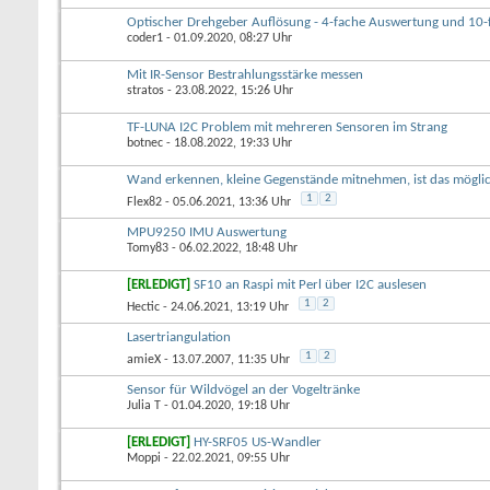
Optischer Drehgeber Auflösung - 4-fache Auswertung und 10-f
coder1
- 01.09.2020, 08:27 Uhr
Mit IR-Sensor Bestrahlungsstärke messen
stratos
- 23.08.2022, 15:26 Uhr
TF-LUNA I2C Problem mit mehreren Sensoren im Strang
botnec
- 18.08.2022, 19:33 Uhr
Wand erkennen, kleine Gegenstände mitnehmen, ist das mögli
1
2
Flex82
- 05.06.2021, 13:36 Uhr
MPU9250 IMU Auswertung
Tomy83
- 06.02.2022, 18:48 Uhr
[ERLEDIGT]
SF10 an Raspi mit Perl über I2C auslesen
1
2
Hectic
- 24.06.2021, 13:19 Uhr
Lasertriangulation
1
2
amieX
- 13.07.2007, 11:35 Uhr
Sensor für Wildvögel an der Vogeltränke
Julia T
- 01.04.2020, 19:18 Uhr
[ERLEDIGT]
HY-SRF05 US-Wandler
Moppi
- 22.02.2021, 09:55 Uhr