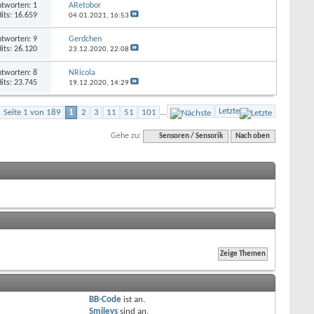
tworten: 1
ARetobor
its: 16.659
04.01.2021,
16:53
tworten: 9
Gerdchen
its: 26.120
23.12.2020,
22:08
tworten: 8
NRicola
its: 23.745
19.12.2020,
14:29
Letzte
Seite 1 von 189
1
2
3
11
51
101
...
Gehe zu:
Sensoren / Sensorik
Nach oben
BB-Code
ist
an
.
Smileys
sind
an
.