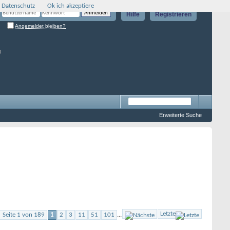
 Datenschutz
Ok ich akzeptiere
Hilfe
Registrieren
Angemeldet bleiben?
g
Erweiterte Suche
Letzte
Seite 1 von 189
1
2
3
11
51
101
...