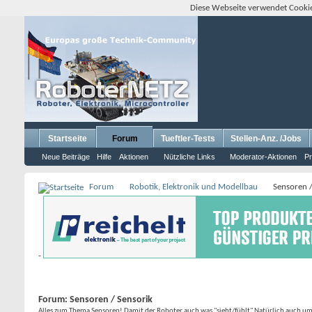
Diese Webseite verwendet Cookie
Startseite
Forum
Tueftler-Tests
Stellen-Anz. /Jobs
Neue Beiträge
Hilfe
Aktionen
Nützliche Links
Moderator-Aktionen
Pr
Forum
Robotik, Elektronik und Modellbau
Sensoren /
-
Forum:
Sensoren / Sensorik
Alles zum Thema Sensoren! Damit der Roboter auch was "sieht/fühlt" Natürlich auch um