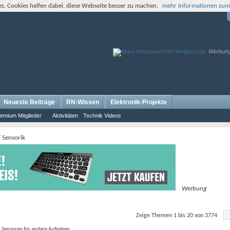
s. Cookies helfen dabei, diese Webseite besser zu machen.
mehr Informationen zum
Werbun
Neueste Beiträge
RN-Wissen
Elektronik-Projekte
emium Mitglieder
Aktivitäten
Technik Videos
 Sensorik
Werbung
Zeige Themen 1 bis 20 von 3774
 Sensoren für andere Aufgaben.