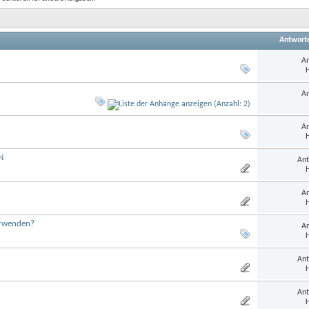
Antwort
An
H
An
An
H
N
Ant
H
An
H
erwenden?
An
H
Ant
H
Ant
H