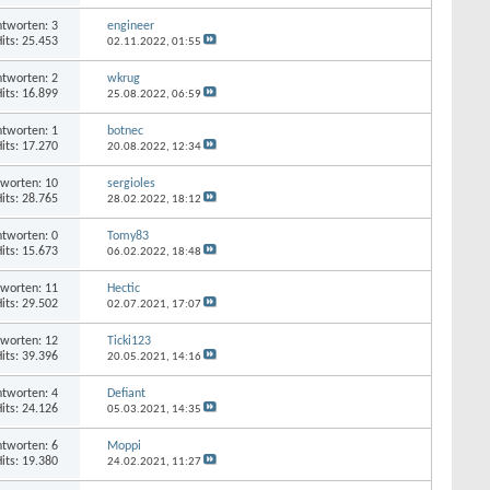
tworten: 3
engineer
its: 25.453
02.11.2022,
01:55
tworten: 2
wkrug
its: 16.899
25.08.2022,
06:59
tworten: 1
botnec
its: 17.270
20.08.2022,
12:34
worten: 10
sergioles
its: 28.765
28.02.2022,
18:12
tworten: 0
Tomy83
its: 15.673
06.02.2022,
18:48
worten: 11
Hectic
its: 29.502
02.07.2021,
17:07
worten: 12
Ticki123
its: 39.396
20.05.2021,
14:16
tworten: 4
Defiant
its: 24.126
05.03.2021,
14:35
tworten: 6
Moppi
its: 19.380
24.02.2021,
11:27