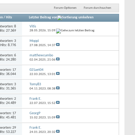
Forum-Optionen
Forum durchsuchen
en
/
Hits
Letzter Beitrag von
tworten: 8
Vitis
its: 27.369
28.05.2026,
15:09
tworten: 3
Moppi
Hits: 8.776
27.08.2025,
14:37
tworten: 6
matthewcumbo
its: 24.280
02.04.2025,
21:06
worten: 17
021aet04
its: 36.044
22.03.2025,
13:01
tworten: 3
Tomy83
its: 31.365
04.11.2023,
08:38
tworten: 2
Frank E.
its: 24.489
22.07.2023,
15:52
worten: 17
GeorgP
its: 45.481
15.02.2023,
15:09
worten: 29
Frank E.
its: 53.227
24.01.2023,
20:32