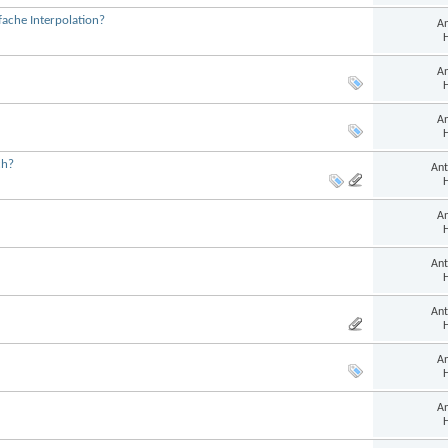
ache Interpolation?
An
H
An
H
An
H
ch?
Ant
H
An
H
Ant
H
Ant
H
An
H
An
H