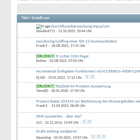
Titel
/
Erstellt von
Durchflussüberwachung Aquarium
newbie4711
- 13.10.2025, 10:44 Uhr
monitoring/sniffing einer SDI-12-Kommunikation
Frank E.
- 26.08.2025, 17:31 Uhr
[ERLEDIGT]
TF-LUNA COM Pegel
botnec
- 05.08.2022, 07:03 Uhr
Incremental Drehgeber Funktioniert nicht E38S6G5-600B-G24
1
2
Dj EKI
- 19.01.2022, 17:12 Uhr
[ERLEDIGT]
YDLIDAR X4 Problem Auswertung
Tomy83
- 30.01.2020, 17:34 Uhr
Präsenz-Radar LD2410 zur Bestimmung des Wassergehaltes v
Frank E.
- 21.04.2023, 06:40 Uhr
DMS auswerten... aber wie?
1
2
Gr5
- 22.12.2014, 13:49 Uhr
Draht entlang navigieren
1
2
3
Däumling
- 05.03.2021, 19:07 Uhr