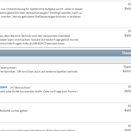
anzeigen
T
RSS-
Beit
nur Unterstützung für bestimmte Aufgabe sucht - alles in dieser
Feed
 keine gewerblichen Verkaufsanzeigen! Postings werden nach ca.
dieses
rt werden. Hervorgehobene Stellenanzeigen können in anderen
Forums
anzeigen
T
RSS-
Beit
n aus dem Bereich Technik und den verwanden Gebieten
Feed
 Jeder kann mitmachen. Sobald die letzte Frage gelöst wurde,
dieses
antwortete Fragen bitte als ERLEDIGT kennzeichnen.
Forums
anzeigen
Them
Them
 Betrachter)
RSS-
Beitr
ren könnten. Oft wird hier auch auf externe Quellen verlinkt.
Feed
dieses
Forums
anzeigen
issen
T
(47 Betrachter)
RSS-
Beit
abt oder Kritik los werden wollt. Oder ne Frage zum Forum /
Feed
dieses
Forums
anzeigen
T
RSS-
Beit
 Robotik vorbei gehen
Feed
dieses
Forums
anzeigen
T
RSS-
Beit
n als auch an Umfragen teilnehmen. Bitte aber vernünftige