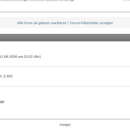
Feed
dieses
Forums
anzeigen
Alle Foren als gelesen markieren
|
Forum-Mitarbeiter anzeigen
 (11.06.2026 um
23:21
Uhr).
er
2.102
äge
Anzeigen