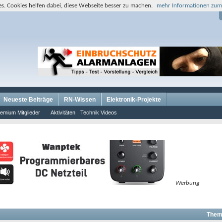
s. Cookies helfen dabei, diese Webseite besser zu machen.
mehr Informationen zum
Neueste Beiträge
RN-Wissen
Elektronik-Projekte
emium Mitglieder
Aktivitäten
Technik Videos
Werbung
Them