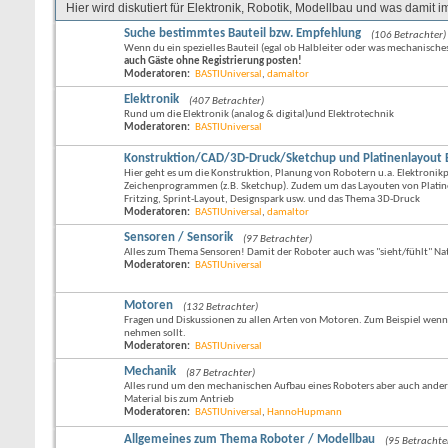
Hier wird diskutiert für Elektronik, Robotik, Modellbau und was damit
Suche bestimmtes Bauteil bzw. Empfehlung
(106 Betrachter)
Wenn du ein spezielles Bauteil (egal ob Halbleiter oder was mechanisches
auch Gäste ohne Registrierung posten!
Moderatoren:
BASTIUniversal
,
damaltor
Elektronik
(407 Betrachter)
Rund um die Elektronik (analog & digital)und Elektrotechnik
Moderatoren:
BASTIUniversal
Konstruktion/CAD/3D-Druck/Sketchup und Platinenlayout Eag
Hier geht es um die Konstruktion, Planung von Robotern u.a. Elektroni
Zeichenprogrammen (z.B. Sketchup). Zudem um das Layouten von Platine
Fritzing, Sprint-Layout, Designspark usw. und das Thema 3D-Druck
Moderatoren:
BASTIUniversal
,
damaltor
Sensoren / Sensorik
(97 Betrachter)
Alles zum Thema Sensoren! Damit der Roboter auch was "sieht/fühlt" Na
Moderatoren:
BASTIUniversal
Motoren
(132 Betrachter)
Fragen und Diskussionen zu allen Arten von Motoren. Zum Beispiel wenn 
nehmen sollt.
Moderatoren:
BASTIUniversal
Mechanik
(87 Betrachter)
Alles rund um den mechanischen Aufbau eines Roboters aber auch ander
Material bis zum Antrieb
Moderatoren:
BASTIUniversal
,
HannoHupmann
Allgemeines zum Thema Roboter / Modellbau
(95 Betrachte