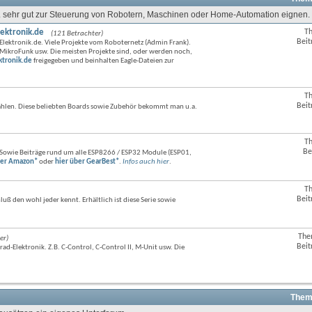
.a. sehr gut zur Steuerung von Robotern, Maschinen oder Home-Automation eignen. 
lektronik.de
T
(121 Betrachter)
RSS-
Beit
Elektronik.de. Viele Projekte vom Roboternetz (Admin Frank).
Feed
MikroFunk usw. Die meisten Projekte sind, oder werden noch,
dieses
ktronik.de
freigegeben und beinhalten Eagle-Dateien zur
Forums
anzeigen
T
RSS-
Beit
 zählen. Diese beliebten Boards sowie Zubehör bekommt man u.a.
Feed
dieses
Forums
anzeigen
T
RSS-
Be
Sowie Beiträge rund um alle ESP8266 / ESP32 Module (ESP01,
Feed
ber Amazon*
oder
hier über GearBest*
.
Infos auch hier
.
dieses
Forums
anzeigen
T
RSS-
Beit
ß den wohl jeder kennt. Erhältlich ist diese Serie sowie
Feed
dieses
Forums
anzeigen
The
er)
RSS-
Beit
d-Elektronik. Z.B. C-Control, C-Control II, M-Unit usw. Die
Feed
dieses
Forums
anzeigen
Them