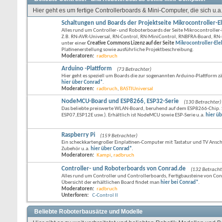
Hier geht es um fertige Controllerboards & Mini-Computer, die sich u
Schaltungen und Boards der Projektseite Mikrocontroller-E
Alles rund um Controller- und Roboterboards der Seite Mikrocontroller-
Z.B. RN-AVR-Universal, RN-Control, RN-MiniControl, RNBFRA-Board, RN-
unter einer
Creative Commons Lizenz auf der Seite
Mikrocontroller-Ele
Platinenerstellung sowie ausführliche Projektbeschreibung.
Moderatoren:
radbruch
Arduino -Plattform
(73 Betrachter)
Hier geht es speziell um Boards die zur sogenannten Arduino-Plattform
hier über Conrad*
.
Moderatoren:
radbruch
,
BASTIUniversal
NodeMCU-Board und ESP8266, ESP32-Serie
(130 Betrachter)
Das beliebte preiswerte WLAN-Board, beruhend auf dem ESP8266-Chip. 
ESP07,ESP12E usw.). Erhältlich ist NodeMCU sowie ESP-Serie u.a.
hier ü
Raspberry Pi
(159 Betrachter)
Ein scheckkartengroßer Einplatinen-Computer mit Tastatur und TV Anschlu
Zubehör u.a.
hier über Conrad*
.
Moderatoren:
Kampi
,
radbruch
Controller- und Roboterboards von Conrad.de
(132 Betracht
Alles rund um Controller und Controllerboards, Fertigbausteine von Conra
Übersicht der erhältlichen Board findet man
hier bei Conrad*
.
Moderatoren:
radbruch
Unterforen:
C-Control II
Beliebte Roboterbausätze und Modelle