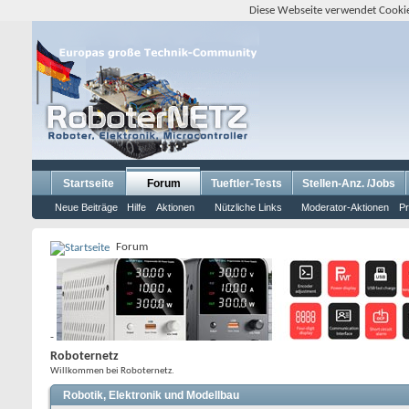
Diese Webseite verwendet Cookie
Startseite
Forum
Tueftler-Tests
Stellen-Anz. /Jobs
Neue Beiträge
Hilfe
Aktionen
Nützliche Links
Moderator-Aktionen
Pr
Forum
-
Roboternetz
Willkommen bei Roboternetz.
Robotik, Elektronik und Modellbau