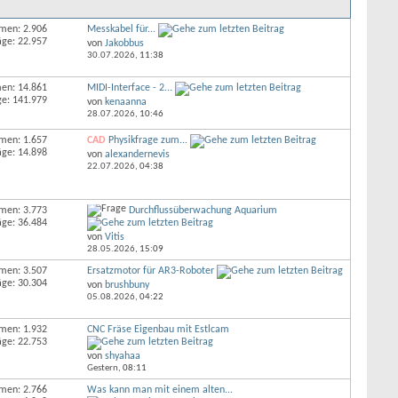
men: 2.906
Messkabel für...
äge: 22.957
von
Jakobbus
30.07.2026,
11:38
en: 14.861
MIDI-Interface - 2...
ge: 141.979
von
kenaanna
28.07.2026,
10:46
men: 1.657
CAD
Physikfrage zum...
äge: 14.898
von
alexandernevis
22.07.2026,
04:38
men: 3.773
Durchflussüberwachung Aquarium
äge: 36.484
von
Vitis
28.05.2026,
15:09
men: 3.507
Ersatzmotor für AR3-Roboter
äge: 30.304
von
brushbuny
05.08.2026,
04:22
men: 1.932
CNC Fräse Eigenbau mit Estlcam
äge: 22.753
von
shyahaa
Gestern,
08:11
men: 2.766
Was kann man mit einem alten...