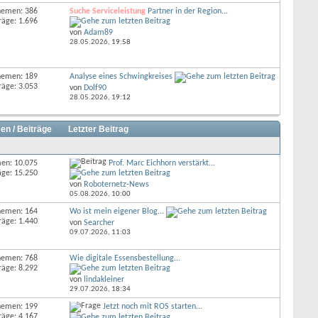
hemen: 386
Suche Serviceleistung
Partner in der Region...
räge: 1.696
von
Adam89
28.05.2026,
19:58
hemen: 189
Analyse eines Schwingkreises
räge: 3.053
von
Dolf90
28.05.2026,
19:12
en / Beiträge
Letzter Beitrag
en: 10.075
Prof. Marc Eichhorn verstärkt...
äge: 15.250
von
Roboternetz-News
05.08.2026,
10:00
hemen: 164
Wo ist mein eigener Blog...
räge: 1.440
von
Searcher
09.07.2026,
11:03
hemen: 768
Wie digitale Essensbestellung...
räge: 8.292
von
lindakleiner
29.07.2026,
18:34
hemen: 199
Jetzt noch mit ROS starten...
räge: 4.167