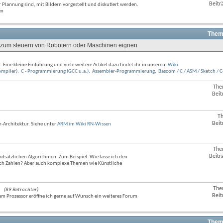
Beitr
 Plannung sind, mit Bildern vorgestellt und diskutiert werden.
Feed
en
dieses
Forums
anzeigen
Them
ich zum steuern von Robotern oder Maschinen eignen
 Eine kleine Einführung und viele weitere Artikel dazu findet ihr in unserem
Wiki
mpiler)
,
C - Programmierung (GCC u.a.)
,
Assembler-Programmierung
,
Bascom / C / ASM / Sketch 
The
RSS-
Beit
Feed
dieses
Forums
T
RSS-
anzeigen
Beit
r-Architektur. Siehe unter
ARM im Wiki RN-Wissen
Feed
dieses
Forums
anzeigen
The
RSS-
Beitr
sätzlichen Algorithmen. Zum Beispiel: Wie lasse ich den
Feed
 ich Zahlen? Aber auch komplexe Themen wie Künstliche
dieses
Forums
anzeigen
The
(89 Betrachter)
RSS-
Beit
em Prozessor eröffne ich gerne auf Wunsch ein weiteres Forum
Feed
dieses
Forums
anzeigen
Them