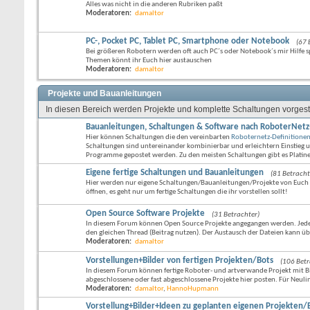
Alles was nicht in die anderen Rubriken paßt
Moderatoren:
damaltor
PC-, Pocket PC, Tablet PC, Smartphone oder Notebook
(67 
Bei größeren Robotern werden oft auch PC´s oder Notebook´s mir Hilfe spe
Themen könnt ihr Euch hier austauschen
Moderatoren:
damaltor
Projekte und Bauanleitungen
In diesen Bereich werden Projekte und komplette Schaltungen vorgest
Bauanleitungen, Schaltungen & Software nach RoboterNetz
Hier können Schaltungen die den vereinbarten
Roboternetz-Definitione
Schaltungen sind untereinander kombinierbar und erleichtern Einstieg
Programme gepostet werden. Zu den meisten Schaltungen gibt es Platin
Eigene fertige Schaltungen und Bauanleitungen
(81 Betracht
Hier werden nur eigene Schaltungen/Bauanleitungen/Projekte von Euch v
öffnen, es geht nur um fertige Schaltungen die ihr vorstellen sollt!
Open Source Software Projekte
(31 Betrachter)
In diesem Forum können Open Source Projekte angegangen werden. Jeder
den gleichen Thread (Beitrag nutzen). Der Austausch der Dateien kann ü
Moderatoren:
damaltor
Vorstellungen+Bilder von fertigen Projekten/Bots
(106 Betr
In diesem Forum können fertige Roboter- und artverwande Projekt mit Bi
abgeschlossene oder fast abgeschlossene Projekte hier posten. Für Neulin
Moderatoren:
damaltor
,
HannoHupmann
Vorstellung+Bilder+Ideen zu geplanten eigenen Projekten/