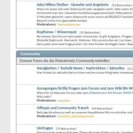
Jobs/Hilfen/Stellen - Gesuche und Angebote
(52 Betrachter)
Wenn ihr einen Job oder Stelle sucht oder vergeben wollt. Oder wenn ihr 
Art kommt hier rein. Gewerbliche Stellenangebote erlaubt! Bitte jedoch
6 Monaten gelöscht, wenn diese nicht zuvor schon als ERLEDIGT markie
Bereich
(siehe hier)
geschaltet werden.
Moderatoren:
HannoHupmann
Kopfnüsse / Wissensquiz
(35 Betrachter)
Bei diesem Quiz-Forum kann jeder mitmachen. Es gilt Aufgaben / Frage
(Robotik,Elektronik, Mechanik, Motoren, Microcontroller etc.) zu lösen.
kann jeder eine neue Frage posten. Vor dem Posten die Regeln lesen. Be
Community
Diverse Foren die die Roboternetz Community betreffen.
Neuigkeiten / Technik-News / Nachrichten / Aktuelles
(517
Hier findest du aktuelle Nachrichten welche unsere Mitglieder interessie
Anregungen/Kritik/Fragen zum Forum und zum Wiki RN-W
Wenn Ihr ne Idee zum Forum oder zum
Artikelbereich RN-Wissen (WIKI)
h
Wiki habt?
Moderatoren:
damaltor
Offtopic und Community Tratsch
(69 Betrachter)
Beiträge die etwas zu weit an unserem Hauptthema Microcontroller und
Moderatoren:
damaltor
,
HannoHupmann
Umfragen
(74 Betrachter)
Hier könnt Ihr eigene Umfragen (Thema Roboter/Elektronik etc.) erstelle