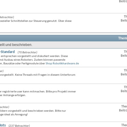
Beitr
Feed
dieses
Forums
anzeigen
T
Betrachter)
RSS-
Beit
zieller Schnittstellen zur Steuerung genutzt. Über diese
Feed
dieses
Forums
anzeigen
Them
ellt und beschrieben.
-Standard
T
(70 Betrachter)
RSS-
Beit
n
entsprechen vorgestellt und diskutiert werden. Diese
Feed
 und Ausbau eines Roboters. Zudem können passende
dieses
en, Bausätze oder Fertigmodule über
Shop Robotikhardware.de
Forums
anzeigen
T
er)
RSS-
Beit
orgestellt. Keine Threads mit Fragen in diesem Unterforum
Feed
dieses
Forums
T
RSS-
anzeigen
Beit
 registrierte user kann mitmachen. Bitte pro Projekt immer
Feed
ber Anhänge erfolgen.
dieses
Forums
anzeigen
The
achter)
RSS-
Beitr
ldern vorgestellt und beschrieben werden. Bitte nur
Feed
ge ideal als Anregung!
dieses
Forums
anzeigen
Bots
The
(237 Betrachter)
RSS-