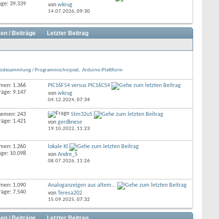
äge: 39.339
von
wkrug
14.07.2026,
09:30
en / Beiträge
Letzter Beitrag
/ Codesammlung / Programmschnipsel
,
Arduino-Plattform
men: 1.366
PIC16F54 versus PIC16C54
räge: 9.147
von
wkrug
04.12.2024,
07:34
hemen: 243
Stm32u5
räge: 1.421
von
gerdknese
19.10.2022,
11:23
men: 1.260
lokale KI
äge: 10.098
von
Andre_S
08.07.2026,
11:26
men: 1.090
Analoganzeigen aus altem...
räge: 7.540
von
Teresa202
15.09.2025,
07:32
en / Beiträge
Letzter Beitrag