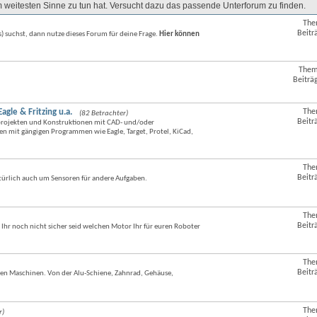
 im weitesten Sinne zu tun hat. Versucht dazu das passende Unterforum zu finden.
The
RSS-
Beitr
) suchst, dann nutze dieses Forum für deine Frage.
Hier können
Feed
dieses
Forums
anzeigen
Them
RSS-
Beiträ
Feed
dieses
Forums
le & Fritzing u.a.
The
(82 Betrachter)
RSS-
anzeigen
Beitr
kprojekten und Konstruktionen mit CAD- und/oder
Feed
n mit gängigen Programmen wie Eagle, Target, Protel, KiCad,
dieses
Forums
anzeigen
The
RSS-
Beitr
türlich auch um Sensoren für andere Aufgaben.
Feed
dieses
Forums
anzeigen
The
RSS-
Beitr
Ihr noch nicht sicher seid welchen Motor Ihr für euren Roboter
Feed
dieses
Forums
anzeigen
The
RSS-
Beitr
en Maschinen. Von der Alu-Schiene, Zahnrad, Gehäuse,
Feed
dieses
Forums
anzeigen
The
r)
RSS-