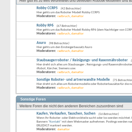
Hier gibt es zu weit verbreitetet und beliebten Robotik-Modellen und 
Robby CCRP5
(42 Betrachter)
Hier gehts um das Roboter Modell Robby CCRP5
Moderatoren:
radbruch
,
damaltor
Robby RP6
(67 Betrachter)
Hier gehts um das Roboter Modell Robby RP6 (dem Nachfolger von CCRP
Moderatoren:
radbruch
,
damaltor
Asuro
(98 Betrachter)
Hier gehts um den Einsteigerbausatz Asuro
Moderatoren:
radbruch
,
damaltor
Staubsaugerroboter / Reinigungs- und Rasenmähroboter
Hier dreht sich alles um Staubsauger-, Reinigungs- und Rasenmähroboter
iRobot, Kärcher, Siemens usw.
Moderatoren:
radbruch
,
damaltor
Sonstige Roboter- und artverwandte Modelle
(75 Betrachter
Hier dreht sich alles um Robotermodelle oder Roboterbausätze für die no
Moderatoren:
radbruch
,
damaltor
Sonstige Foren
Weitere Foren die nicht den anderen Bereichen zuzuordnen sind
Kaufen, Verkaufen, Tauschen, Suchen
(56 Betrachter)
Wenn Ihr Roboter- oder Elektronikteile sucht oder los werden möchtet. B
Bannern
"Kontakt"
mit dem Webmaster aufnehmen. Postings werden nach 
ERLEDIGT markiert werden.
Moderatoren:
damaltor