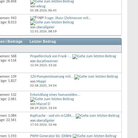
äge: 26.858
von
wkrug
05.08.2026,
06:41
hemen: 943
Frage: (Kurz-)Zeitmesser mit...
räge: 8.013
von
oberallgeier
12.01.2026,
08:59
en / Beiträge
Letzter Beitrag
hemen: 568
Propellerclock von Frank -...
räge: 4.516
von
ducativwerner
12.04.2023,
13:26
hemen: 139
12V-Pumpensteuerung mit...
räge: 1.827
von
Moppi
02.08.2025,
14:54
hemen: 132
Entwicklung eines humanoiden...
räge: 2.061
von
Marcel D
08.09.2024,
13:54
men: 1.084
Kopfsache - und ein m1284,...
äge: 22.561
von
oberallgeier
17.03.2026,
12:46
men: 1.593
PWM Generator bis 100kHz