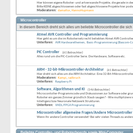
Hier können eigene Roboter- und artverwande Projekte, die gerade in der
Bitte KEINE abgeschlossenen oder fast abgeschlossene Projekte hier post
Moderatoren:
damaltor
,
HannoHupmann
Microcontroller
In diesem Bereich dreht sich alles um beliebte Microcontroller die s
Atmel AVR Controller und Programmierung
Hier geht es um die im Roboternetz recht beliebten Atmel AVR Controller.
Unterforen:
AVR Hardwarethemen
,
Basic-Programmierung (Bascom-Co
PIC Controller
(61 Betrachter)
Alles rund um die PIC-Controller Serie. Die Hardware, Software etc.
ARM - 32-bit-Mikrocontroller-Architektur
(61 Betrachter)
Hier dreht sich alles um die ARM Architektur. Eine 32-Bit-Mikrocontrolle
Moderatoren:
Kampi
,
radbruch
Unterforen:
Raspberry Pi
Software, Algorithmen und KI
(146 Betrachter)
Microcontoller-Programmcode und Diskussionen zur Software oder grund
Roboter ein ganzes Zimmer gründlich Staub saugen? - Wie multipliziere
Intelligenz bzw Neuronale Netzwerk Strukturen.
Unterforen:
VHDL/FPGA Programmierung
Microcontroller allgemeine Fragen/Andere Microcontroller
Wenn Ihr andere Controller verwendet! Bei sehr vielen Threads zu ander
Beliebte Controller- und Roboterboards sowie Mini-Computer