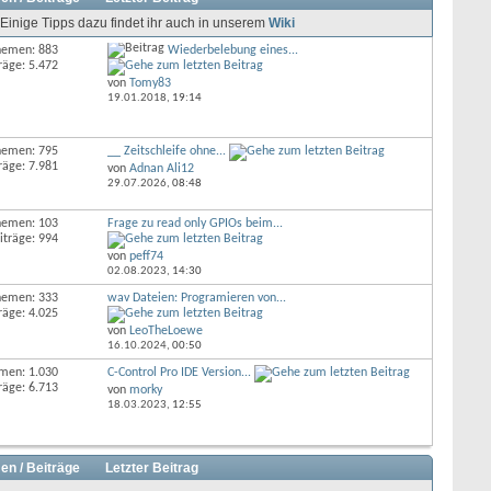
Einige Tipps dazu findet ihr auch in unserem
Wiki
hemen: 883
Wiederbelebung eines...
räge: 5.472
von
Tomy83
19.01.2018,
19:14
hemen: 795
__ Zeitschleife ohne...
räge: 7.981
von
Adnan Ali12
29.07.2026,
08:48
hemen: 103
Frage zu read only GPIOs beim...
iträge: 994
von
peff74
02.08.2023,
14:30
hemen: 333
wav Dateien: Programieren von...
räge: 4.025
von
LeoTheLoewe
16.10.2024,
00:50
men: 1.030
C-Control Pro IDE Version...
räge: 6.713
von
morky
18.03.2023,
12:55
en / Beiträge
Letzter Beitrag