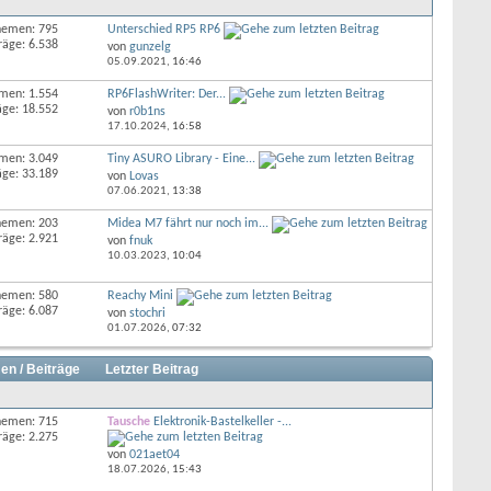
hemen: 795
Unterschied RP5 RP6
räge: 6.538
von
gunzelg
05.09.2021,
16:46
men: 1.554
RP6FlashWriter: Der...
äge: 18.552
von
r0b1ns
17.10.2024,
16:58
men: 3.049
Tiny ASURO Library - Eine...
äge: 33.189
von
Lovas
07.06.2021,
13:38
hemen: 203
Midea M7 fährt nur noch im...
räge: 2.921
von
fnuk
10.03.2023,
10:04
hemen: 580
Reachy Mini
räge: 6.087
von
stochri
01.07.2026,
07:32
en / Beiträge
Letzter Beitrag
hemen: 715
Tausche
Elektronik-Bastelkeller -...
räge: 2.275
von
021aet04
18.07.2026,
15:43