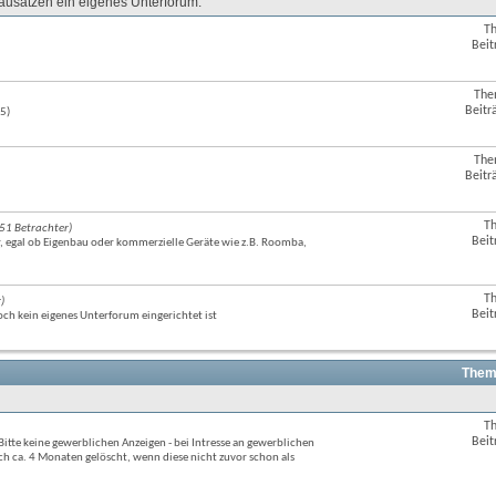
Bausätzen ein eigenes Unterforum.
T
RSS-
Beit
Feed
dieses
Forums
The
RSS-
anzeigen
Beitr
5)
Feed
dieses
Forums
The
RSS-
anzeigen
Beitr
Feed
dieses
Forums
T
(51 Betrachter)
RSS-
anzeigen
Beit
, egal ob Eigenbau oder kommerzielle Geräte wie z.B. Roomba,
Feed
dieses
Forums
anzeigen
T
)
RSS-
Beit
ch kein eigenes Unterforum eingerichtet ist
Feed
dieses
Forums
anzeigen
Them
T
RSS-
Beit
itte keine gewerblichen Anzeigen - bei Intresse an gewerblichen
Feed
ca. 4 Monaten gelöscht, wenn diese nicht zuvor schon als
dieses
Forums