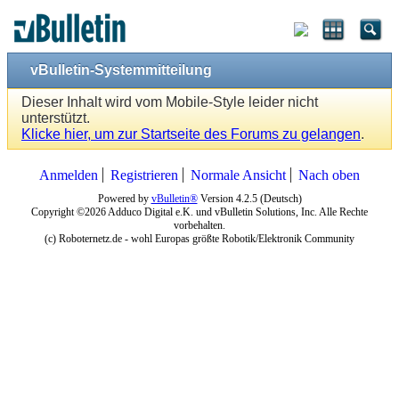
vBulletin-Systemmitteilung
Dieser Inhalt wird vom Mobile-Style leider nicht
unterstützt.
Klicke hier, um zur Startseite des Forums zu gelangen
.
Anmelden
Registrieren
Normale Ansicht
Nach oben
Powered by
vBulletin®
Version 4.2.5 (Deutsch)
Copyright ©2026 Adduco Digital e.K. und vBulletin Solutions, Inc. Alle Rechte
vorbehalten.
(c) Roboternetz.de - wohl Europas größte Robotik/Elektronik Community