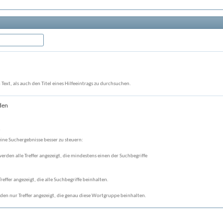
ext, als auch den Titel eines Hilfeeintrags zu durchsuchen.
den
n
ine Suchergebnisse besser zu steuern:
werden alle Treffer angezeigt, die mindestens einen der Suchbegriffe
reffer angezeigt, die alle Suchbegriffe beinhalten.
den nur Treffer angezeigt, die genau diese Wortgruppe beinhalten.