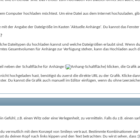
inem Computer hochladen möchtest. Um eine Datei aus dem Internet hochzuladen, gib di
mit der Angabe der Dateigröße im Kasten 'Aktuelle Anhänge'. Du kannst das Fenster 
n?
lche Dateitypen du hochladen kannst und welche Dateigrößen erlaubt sind. Wenn du ve
immtes Gesamtvolumen für Anhänge zur Verfügung stehen, kann das Hochladen auch d
il neben der Schaltfläche für Anhänge (
) klicken, die Grafik
icht hochgeladen hast, benötigst du zuerst die direkte URL zu der Grafik. Klicke dan
ster. Du kannst die Grafik auch manuell im Editor einfügen, wenn du ohne Leerzeichen
 ein Gefühl, z.B. einen Witz oder eine Verlegenheit, zu vermitteln. Falls du z.B. einen
t du vermutlich mit dem Konzept von Smileys vertraut. Bestimmte Kombinationen der
t du deinen Kopf nach links kippen und den Text betrachten: Du wirst sehen, dass
:)