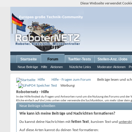
Diese Webseite verwendet Cookie
Startseite
Forum
Tueftler-Tests
Stellen-Anz. /Jobs
Neue Beiträge
Hilfe
Aktionen
Nützliche Links
Moderator-Aktionen
Pr
Hilfe
Hilfe - Fragen zum Forum
Beiträge lesen und sc
-
Werbung
Roboternetz - Hilfe
In der Hilfe findest du Fragen und Antworten rund um die Nutzung des Forums und der 
Klicke einfach auf die Links unten oder verwende die Suchfunktion, um mehr über dein 
Neue Beiträge schreiben
Wie kann ich meine Beiträge und Nachrichten formatieren?
Du kannst deine Nachrichten mit
fetten Text
,
kursiven Text
und
unterstr
Auf diese Arten kannst du deinen Text formatieren: