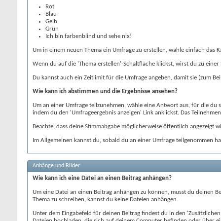
Rot
Blau
Gelb
Grün
Ich bin farbenblind und sehe nix!
Um in einem neuen Thema ein Umfrage zu erstellen, wähle einfach das Käs
Wenn du auf die 'Thema erstellen'-Schaltfläche klickst, wirst du zu eine
Du kannst auch ein Zeitlimit für die Umfrage angeben, damit sie (zum Bei
Wie kann ich abstimmen und die Ergebnisse ansehen?
Um an einer Umfrage teilzunehmen, wähle eine Antwort aus, für die du s
indem du den 'Umfrageergebnis anzeigen' Link anklickst. Das Teilnehme
Beachte, dass deine Stimmabgabe möglicherweise öffentlich angezeigt wi
Im Allgemeinen kannst du, sobald du an einer Umfrage teilgenommen has
Anhänge und Bilder
Wie kann ich eine Datei an einen Beitrag anhängen?
Um eine Datei an einen Beitrag anhängen zu können, musst du deinen Bei
Thema zu schreiben, kannst du keine Dateien anhängen.
Unter dem Eingabefeld für deinen Beitrag findest du in den 'Zusätzliche
Dateien hochladen, die sich auf deinem Computer befinden oder über ei