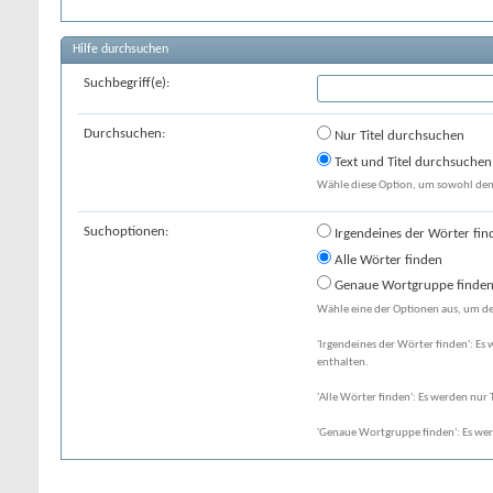
Hilfe durchsuchen
Suchbegriff(e):
Durchsuchen:
Nur Titel durchsuchen
Text und Titel durchsuchen
Wähle diese Option, um sowohl den T
Suchoptionen:
Irgendeines der Wörter fin
Alle Wörter finden
Genaue Wortgruppe finde
Wähle eine der Optionen aus, um de
'Irgendeines der Wörter finden': Es 
enthalten.
'Alle Wörter finden': Es werden nur T
'Genaue Wortgruppe finden': Es wer