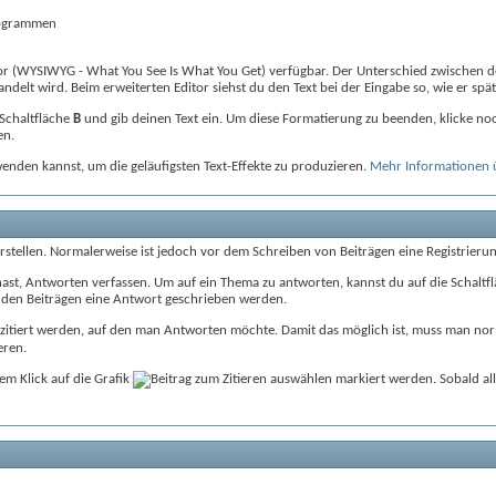
programmen
tor (WYSIWYG - What You See Is What You Get) verfügbar. Der Unterschied zwischen de
delt wird. Beim erweiterten Editor siehst du den Text bei der Eingabe so, wie er spät
 Schaltfläche
B
und gib deinen Text ein. Um diese Formatierung zu beenden, klicke noc
en.
nden kannst, um die geläufigsten Text-Effekte zu produzieren.
Mehr Informationen 
stellen. Normalerweise ist jedoch vor dem Schreiben von Beiträgen eine Registrierun
 hast, Antworten verfassen. Um auf ein Thema zu antworten, kannst du auf die Schaltf
er den Beiträgen eine Antwort geschrieben werden.
 zitiert werden, auf den man Antworten möchte. Damit das möglich ist, muss man nor
eren.
em Klick auf die Grafik
markiert werden. Sobald all