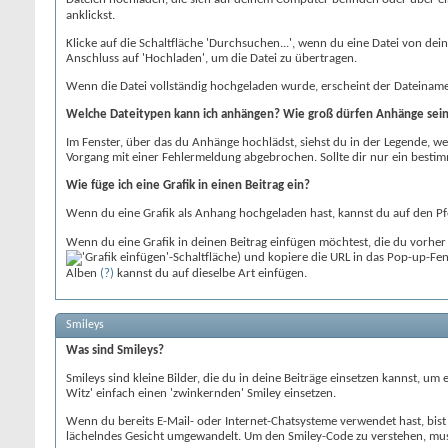
anklickst.
Klicke auf die Schaltfläche 'Durchsuchen...', wenn du eine Datei von de
Anschluss auf 'Hochladen', um die Datei zu übertragen.
Wenn die Datei vollständig hochgeladen wurde, erscheint der Dateiname 
Welche Dateitypen kann ich anhängen? Wie groß dürfen Anhänge sei
Im Fenster, über das du Anhänge hochlädst, siehst du in der Legende, we
Vorgang mit einer Fehlermeldung abgebrochen. Sollte dir nur ein best
Wie füge ich eine Grafik in einen Beitrag ein?
Wenn du eine Grafik als Anhang hochgeladen hast, kannst du auf den Pfe
Wenn du eine Grafik in deinen Beitrag einfügen möchtest, die du vorher n
) und kopiere die URL in das Pop-up-Fen
Alben
(?)
kannst du auf dieselbe Art einfügen.
Smileys
Was sind Smileys?
Smileys sind kleine Bilder, die du in deine Beiträge einsetzen kannst, um
Witz' einfach einen 'zwinkernden' Smiley einsetzen.
Wenn du bereits E-Mail- oder Internet-Chatsysteme verwendet hast, bis
lächelndes Gesicht umgewandelt. Um den Smiley-Code zu verstehen, muss