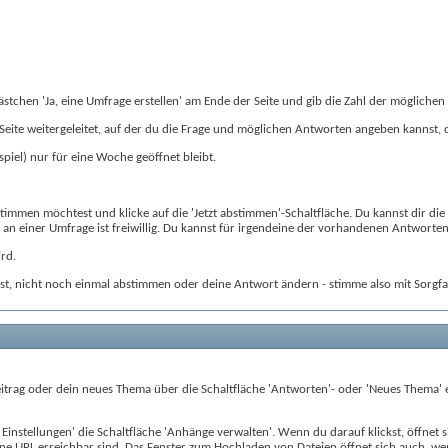
tchen 'Ja, eine Umfrage erstellen' am Ende der Seite und gib die Zahl der möglichen
r Seite weitergeleitet, auf der du die Frage und möglichen Antworten angeben kannst, 
spiel) nur für eine Woche geöffnet bleibt.
timmen möchtest und klicke auf die 'Jetzt abstimmen'-Schaltfläche. Du kannst dir di
n an einer Umfrage ist freiwillig. Du kannst für irgendeine der vorhandenen Antwor
rd.
t, nicht noch einmal abstimmen oder deine Antwort ändern - stimme also mit Sorgfal
trag oder dein neues Thema über die Schaltfläche 'Antworten'- oder 'Neues Thema' e
n Einstellungen' die Schaltfläche 'Anhänge verwalten'. Wenn du darauf klickst, öffnet
ne URL erreichbar sind. Das Fenster zum Hochladen von Dateien öffnet sich auch, wen