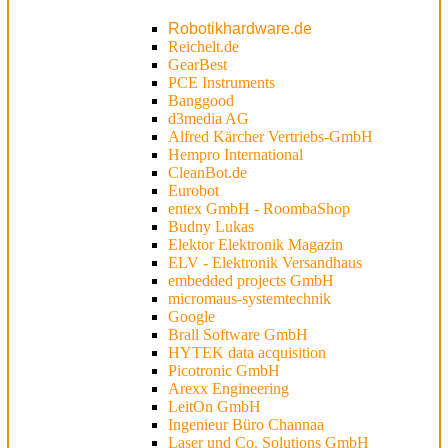
Robotikhardware.de
Reichelt.de
GearBest
PCE Instruments
Banggood
d3media AG
Alfred Kärcher Vertriebs-GmbH
Hempro International
CleanBot.de
Eurobot
entex GmbH - RoombaShop
Budny Lukas
Elektor Elektronik Magazin
ELV - Elektronik Versandhaus
embedded projects GmbH
micromaus-systemtechnik
Google
Brall Software GmbH
HYTEK data acquisition
Picotronic GmbH
Arexx Engineering
LeitOn GmbH
Ingenieur Büro Channaa
Laser und Co. Solutions GmbH