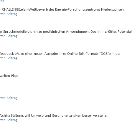
che
n: Der CHALLENGE.efzn-Wettbewerb des Energie-Forschungszentrums Niedersachsen
ber Sprachmodelle bis hin zu medizinischen Anwendungen. Doch ihr größtes Potenzial
ofeedback e.V. zu einer neuen Ausgabe ihres Online-Talk-Formats “DGBfb in der
eiten Platz
Tschira Stiftung, will Umwelt- und Gesundheitsrisiken besser verstehen.