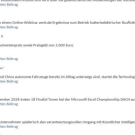
m Weizenbaum-Institut und wird über die gesellschaftlichen Auswirkungen der Künstl
 einem Online-Webinar zentrale Ergebnisse zum Betrieb batterieelektrischer Busflott
r B
olventenpreis sowie Preisgeld von 2.000 Euro
an“
d China autonome Fahrzeuge bereits im Alltag unterwegs sind, startet die Technolog
tember 2026 treten 18 Finalist*innen bei der Microsoft Excel Championship DACH au
nternehmen spielerisch den verantwortungsvollen Umgang mit Künstlicher Intelligen