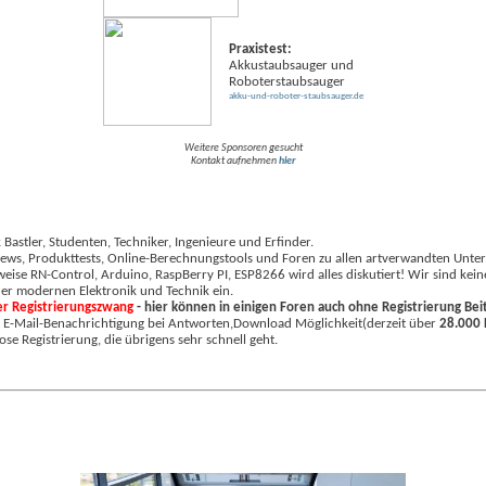
Praxistest:
Akkustaubsauger und
Roboterstaubsauger
akku-und-roboter-staubsauger.de
Weitere Sponsoren gesucht
Kontakt aufnehmen
hier
stler, Studenten, Techniker, Ingenieure und Erfinder.
n, News, Produkttests, Online-Berechnungstools und Foren zu allen artverwandten Unt
ise RN-Control, Arduino, RaspBerry PI, ESP8266 wird alles diskutiert! Wir sind kei
er modernen Elektronik und Technik ein.
r Registrierungszwang
- hier können in einigen Foren auch ohne Registrierung Bei
t: E-Mail-Benachrichtigung bei Antworten,Download Möglichkeit(derzeit über
28.000 
ose Registrierung, die übrigens sehr schnell geht.