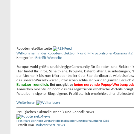
Roboternetz-Startseite
Willkommen in der Roboter-, Elektronik und Mikrocontroller-Community!
Kategorien:
Betrifft Webseite
Europas wohl größte unabhängige Community für Roboter- und Elektronik Ba
Hier findet Ihr Infos, Schaltpläne, Projekte, Datenblätter, Bauanleitunge
der Mechanik bis zum Microcontroller über Standardboards wie beispielswe
das unsere Wurzeln waren, inzwischen schließen wir den ganzen Bereich d
Benutzerfreundlich:
Bei uns gibt es
keine nervende Popup-Werbung ode
Anmerken möchte ich noch das das registrieren erhebliche Vorteile bring
Fotoalbum, eigener Blog, eigenes Profil etc. Ich empfehle daher die kostenl
...
Weiterlesen
Neuigkeiten / aktuelle Technik und Robotik News
Prof. Marc Eichhorn verstärkt die Institutsleitung des Fraunhofer IOSB
Erstellt von:
Roboternetz-News