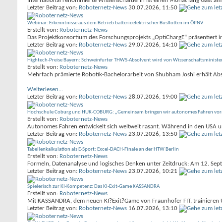
International renommierte Wissenschaftlerin ist einen Monat lang Gast a
Letzter Beitrag von:
Roboternetz-News
30.07.2026,
11:50
Webinar: Erkenntnisse aus dem Betrieb batterieelektrischer Busflotten im ÖPNV
Erstellt von:
Roboternetz-News
Das Projektkonsortium des Forschungsprojekts „OptiChargE“ präsentiert in
Letzter Beitrag von:
Roboternetz-News
29.07.2026,
14:10
Hightech-Preise Bayern: Schweinfurter THWS-Absolvent wird von Wissenschaftsministe
Erstellt von:
Roboternetz-News
Mehrfach prämierte Robotik-Bachelorarbeit von Shubham Joshi erhält Abs
Weiterlesen...
Letzter Beitrag von:
Roboternetz-News
28.07.2026,
19:00
Hochschule Coburg und HUK-COBURG: „Gemeinsam bringen wir autonomes Fahren vor
Erstellt von:
Roboternetz-News
Autonomes Fahren entwickelt sich weltweit rasant. Während in den USA un
Letzter Beitrag von:
Roboternetz-News
23.07.2026,
13:50
Tabellenkalkulation als E-Sport: Excel-DACH-Finale an der HTW Berlin
Erstellt von:
Roboternetz-News
Formeln, Datenanalyse und logisches Denken unter Zeitdruck: Am 12. Sep
Letzter Beitrag von:
Roboternetz-News
23.07.2026,
10:21
Spielerisch zur KI-Kompetenz: Das KI-Exit-Game KASSANDRA
Erstellt von:
Roboternetz-News
Mit KASSANDRA, dem neuen KI?Exit?Game von Fraunhofer FIT, trainieren U
Letzter Beitrag von:
Roboternetz-News
16.07.2026,
13:10