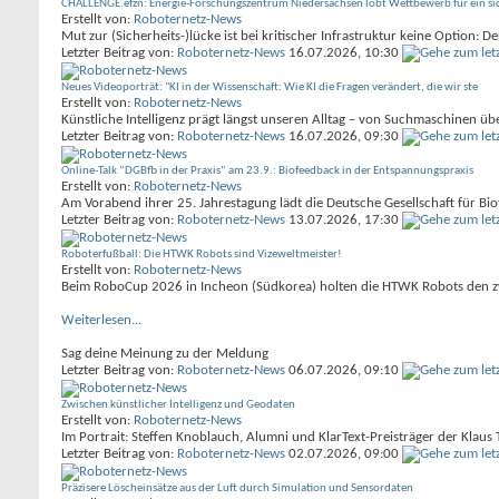
CHALLENGE.efzn: Energie-Forschungszentrum Niedersachsen lobt Wettbewerb für ein si
Erstellt von:
Roboternetz-News
Mut zur (Sicherheits-)lücke ist bei kritischer Infrastruktur keine Optio
Letzter Beitrag von:
Roboternetz-News
16.07.2026,
10:30
Neues Videoporträt: "KI in der Wissenschaft: Wie KI die Fragen verändert, die wir ste
Erstellt von:
Roboternetz-News
Künstliche Intelligenz prägt längst unseren Alltag – von Suchmaschinen ü
Letzter Beitrag von:
Roboternetz-News
16.07.2026,
09:30
Online-Talk “DGBfb in der Praxis” am 23.9.: Biofeedback in der Entspannungspraxis
Erstellt von:
Roboternetz-News
Am Vorabend ihrer 25. Jahrestagung lädt die Deutsche Gesellschaft für Bi
Letzter Beitrag von:
Roboternetz-News
13.07.2026,
17:30
Roboterfußball: Die HTWK Robots sind Vizeweltmeister!
Erstellt von:
Roboternetz-News
Beim RoboCup 2026 in Incheon (Südkorea) holten die HTWK Robots den zw
Weiterlesen...
Sag deine Meinung zu der Meldung
Letzter Beitrag von:
Roboternetz-News
06.07.2026,
09:10
Zwischen künstlicher Intelligenz und Geodaten
Erstellt von:
Roboternetz-News
Im Portrait: Steffen Knoblauch, Alumni und KlarText-Preisträger der Klaus 
Letzter Beitrag von:
Roboternetz-News
02.07.2026,
09:00
Präzisere Löscheinsätze aus der Luft durch Simulation und Sensordaten