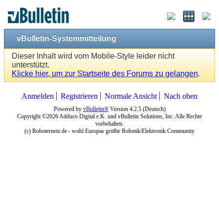
vBulletin-Systemmitteilung
Dieser Inhalt wird vom Mobile-Style leider nicht
unterstützt.
Klicke hier, um zur Startseite des Forums zu gelangen
.
Anmelden
Registrieren
Normale Ansicht
Nach oben
Powered by
vBulletin®
Version 4.2.5 (Deutsch)
Copyright ©2026 Adduco Digital e.K. und vBulletin Solutions, Inc. Alle Rechte
vorbehalten.
(c) Roboternetz.de - wohl Europas größte Robotik/Elektronik Community