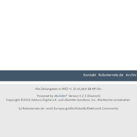
Kontakt
Roboternetz.de
Archiv
Alle Zeitangaben in WEZ +1. Es ist jetzt
18:49
Uhr.
Powered by
vBulletin®
Version 4.2.5 (Deutsch)
Copyright ©2026 Adduco Digital e.K. und vBulletin Solutions, Inc. Alle Rechte vorbehalten.
(c) Roboternetz.de - wohl Europas größte Robotik/Elektronik Community