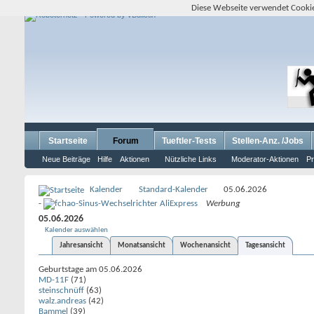
Diese Webseite verwendet Cookie
Startseite
Forum
Tueftler-Tests
Stellen-Anz. /Jobs
Neue Beiträge
Hilfe
Aktionen
Nützliche Links
Moderator-Aktionen
Pr
Kalender
Standard-Kalender
05.06.2026
-
Werbung
05.06.2026
Kalender auswählen
Jahresansicht
Monatsansicht
Wochenansicht
Tagesansicht
Geburtstage am 05.06.2026
MD-11F
(71)
steinschnüff
(63)
walz.andreas
(42)
Bammel
(39)