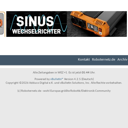
Kontakt
Roboternetz.de
Archiv
Alle Zeitangaben in WEZ +1. Es ist jetzt
05:44
Uhr.
Powered by
vBulletin®
Version 4.2.5 (Deutsch)
Copyright ©2026 Adduco Digital e.K. und vBulletin Solutions, Inc. Alle Rechte vorbehalten.
(c) Roboternetz.de - wohl Europas größte Robotik/Elektronik Community