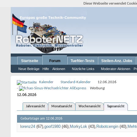
Diese Webseite verwendet Cookie
Startseite
Forum
Tueftler-Tests
Stellen-Anz. /Jobs
Neue Beiträge
Hilfe
Aktionen
Nützliche Links
Moderator-Aktionen
Pr
Kalender
Standard-Kalender
12.06.2026
-
Werbung
12.06.2026
Jahresansicht
Monatsansicht
Wochenansicht
Tagesansicht
Geburtstage am 12.06.2026
lorenz24
(67)
goof1980
(46)
MorkyLok
(43)
Robotcengin
(40)
Meht