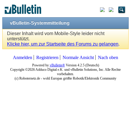
vBulletin-Systemmitteilung
Dieser Inhalt wird vom Mobile-Style leider nicht
unterstützt.
Klicke hier, um zur Startseite des Forums zu gelangen
.
Anmelden
Registrieren
Normale Ansicht
Nach oben
Powered by
vBulletin®
Version 4.2.5 (Deutsch)
Copyright ©2026 Adduco Digital e.K. und vBulletin Solutions, Inc. Alle Rechte
vorbehalten.
(c) Roboternetz.de - wohl Europas größte Robotik/Elektronik Community