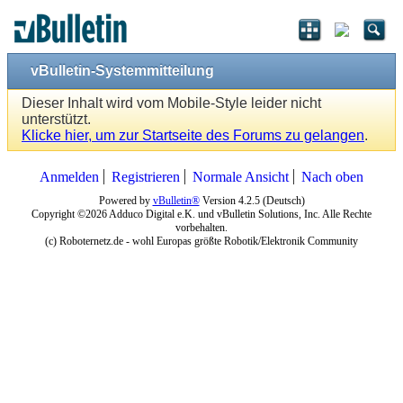
vBulletin-Systemmitteilung
Dieser Inhalt wird vom Mobile-Style leider nicht
unterstützt.
Klicke hier, um zur Startseite des Forums zu gelangen
.
Anmelden
Registrieren
Normale Ansicht
Nach oben
Powered by
vBulletin®
Version 4.2.5 (Deutsch)
Copyright ©2026 Adduco Digital e.K. und vBulletin Solutions, Inc. Alle Rechte
vorbehalten.
(c) Roboternetz.de - wohl Europas größte Robotik/Elektronik Community