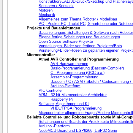
Konstruktion/CAD/3D-Druck/Sketchup und Platinenlayou
Sensoren / Sensorik
Motoren
Mechanik
Allgemeines zum Thema Roboter / Modellbau
PC-, Pocket PC, Tablet PC, Smartphone oder Noteboo
Projekte und Bauanleitungen
Bauanleitungen, Schaltungen & Software nach Robote
Eigene fertige Schaltungen und Bauanleitungen
Open Source Software Projekte
Vorstellungen+Bilder von fertigen Projekten/Bots
Vorstellung+Bilder+Ideen zu geplanten eigenen Projek
Microcontroller
Atmel AVR Controller und Programmierung
AVR Hardwarethemen
Basic-Programmierung (Bascom-Compiler)
C - Programmierung (GCC u.a.)
Assembler-Programmierung
Bascom / C / ASM / Sketch / Codesammlung /
Arduino-Plattform
PIC Controller
ARM - 32-bit-Mikrocontroller-Architektur
Raspberry Pi
Software, Algorithmen und KI
VHDL/FPGA Programmierung
Microcontroller allgemeine Fragen/Andere Microcontroll
Beliebte Controller- und Roboterboards sowie Mini-Comp
Schaltungen und Boards der Projektseite Mikrocontrolle
Arduino -Plattform
NodeMCU-Board und ESP8266, ESP32-Serie