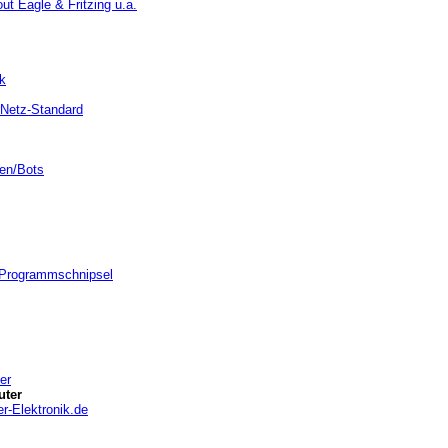
t Eagle & Fritzing u.a.
k
rNetz-Standard
ten/Bots
 Programmschnipsel
er
uter
r-Elektronik.de