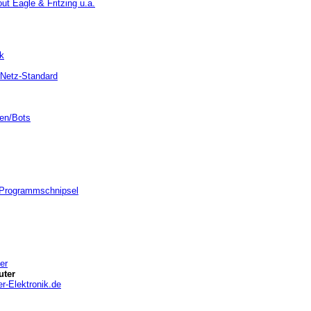
t Eagle & Fritzing u.a.
k
rNetz-Standard
ten/Bots
 Programmschnipsel
er
uter
r-Elektronik.de