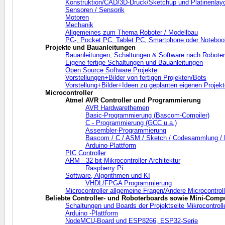
Konstruktion/CAD/3D-Druck/Sketchup und Platinenlayou
Sensoren / Sensorik
Motoren
Mechanik
Allgemeines zum Thema Roboter / Modellbau
PC-, Pocket PC, Tablet PC, Smartphone oder Noteboo
Projekte und Bauanleitungen
Bauanleitungen, Schaltungen & Software nach Robote
Eigene fertige Schaltungen und Bauanleitungen
Open Source Software Projekte
Vorstellungen+Bilder von fertigen Projekten/Bots
Vorstellung+Bilder+Ideen zu geplanten eigenen Projek
Microcontroller
Atmel AVR Controller und Programmierung
AVR Hardwarethemen
Basic-Programmierung (Bascom-Compiler)
C - Programmierung (GCC u.a.)
Assembler-Programmierung
Bascom / C / ASM / Sketch / Codesammlung /
Arduino-Plattform
PIC Controller
ARM - 32-bit-Mikrocontroller-Architektur
Raspberry Pi
Software, Algorithmen und KI
VHDL/FPGA Programmierung
Microcontroller allgemeine Fragen/Andere Microcontroll
Beliebte Controller- und Roboterboards sowie Mini-Comp
Schaltungen und Boards der Projektseite Mikrocontrolle
Arduino -Plattform
NodeMCU-Board und ESP8266, ESP32-Serie