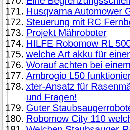
Eine Begrenzungsschleif
Husqvarna Automower G
Steuerung mit RC Fernb
Projekt Mähroboter
HILFE Robomow RL 500
welche Art akku für ein
Worauf achten bei eine
Ambrogio L50 funktionier
xter-Ansatz für Rasenmä
und Fragen!
Guter Staubsaugerrobote
Robomow City 110 welche
Welchen Staubsauger-Ro