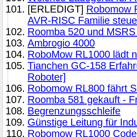
[ERLEDIGT]
Robomow R
AVR-RISC Familie steue
Roomba 520 und MSRS u
Ambrogio 4000
RoboMow RL1000 lädt n
Tianchen GC-158 Erfah
Roboter]
Robomow RL800 fährt Sc
Roomba 581 gekauft - F
Begrenzungsschleife
Günstige Leitung für Ind
Robomow RL1000 Code