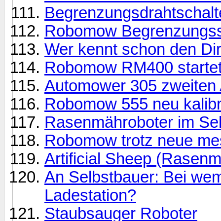
Begrenzungsdrahtschal
Robomow Begrenzungssc
Wer kennt schon den Di
Robomow RM400 startet 
Automower 305 zweiten A
Robomow 555 neu kalibr
Rasenmähroboter im Selb
Robomow trotz neue mes
Artificial Sheep (Rasen
An Selbstbauer: Bei wem
Ladestation?
Staubsauger Roboter