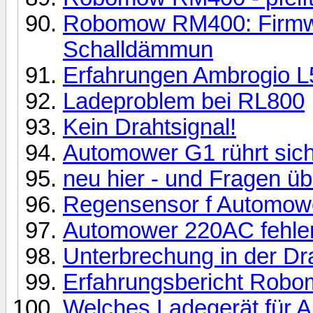
Robomow RM400: Firmw
Schalldämmun
Erfahrungen Ambrogio L5
Ladeproblem bei RL800
Kein Drahtsignal!
Automower G1 rührt sich
neu hier - und Fragen ü
Regensensor f Automow
Automower 220AC fehle
Unterbrechung in der Dra
Erfahrungsbericht Rob
Welches Ladegerät für 