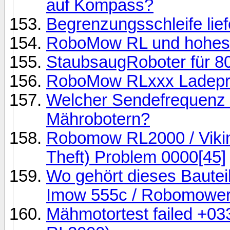
auf Kompass?
Begrenzungsschleife lie
RoboMow RL und hohes
StaubsaugRoboter für 
RoboMow RLxxx Ladepr
Welcher Sendefrequenz 
Mährobotern?
Robomow RL2000 / Vikin
Theft) Problem 0000[45]
Wo gehört dieses Bauteil
Imow 555c / Robomowe
Mähmotortest failed +0