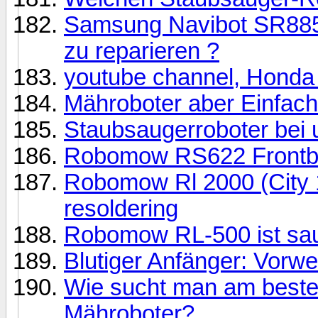
Samsung Navibot SR8855,
zu reparieren ?
youtube channel, Honda
Mähroboter aber Einfach
Staubsaugerroboter be
Robomow RS622 Frontbo
Robomow Rl 2000 (City 
resoldering
Robomow RL-500 ist saue
Blutiger Anfänger: Vor
Wie sucht man am best
Mähroboter?