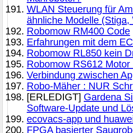
WLAN Steuerung für Am
ähnliche Modelle (Stiga, 
Robomow RM400 Code
Erfahrungen mit dem
Robomow RL850 kein Dr
Robomow RS612 Motor d
Verbindung zwischen Ap
Robo-Mäher : NUR Schräg
[ERLEDIGT]
Gardena Si
Software-Update und L
ecovacs-app und huawei-
FPGA basierter Saugrob