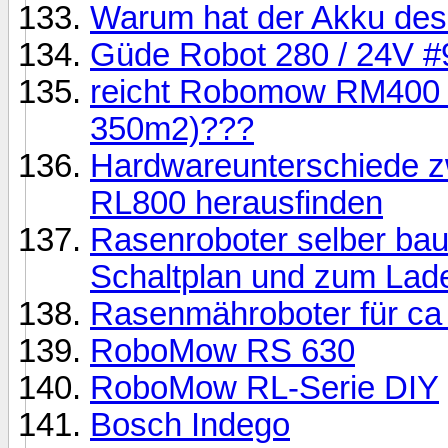
Warum hat der Akku des
Güde Robot 280 / 24V 
reicht Robomow RM400 f
350m2)???
Hardwareunterschiede 
RL800 herausfinden
Rasenroboter selber ba
Schaltplan und zum Lade
Rasenmähroboter für ca
RoboMow RS 630
RoboMow RL-Serie DIY
Bosch Indego