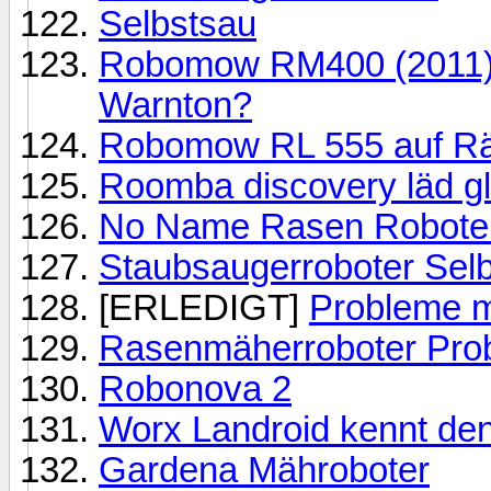
Selbstsau
Robomow RM400 (2011) -
Warnton?
Robomow RL 555 auf Räd
Roomba discovery läd gl
No Name Rasen Roboter
Staubsaugerroboter Selb
[ERLEDIGT]
Probleme m
Rasenmäherroboter Prob
Robonova 2
Worx Landroid kennt de
Gardena Mähroboter