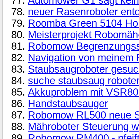
Automower G1 sagt keine
neuer Rasenroboter ent
Roomba Green 5104 Hom
Meisterprojekt Robomäh
Robomow Begrenzungssch
Navigation von meinem
Staubsaugroboter gesuc
suche staubsaug robote
Akkuproblem mit VSR80
Handstaubsauger
Robomow RL500 neue S
Mähroboter Steuerung 
Robomow RM400 - pfeift 