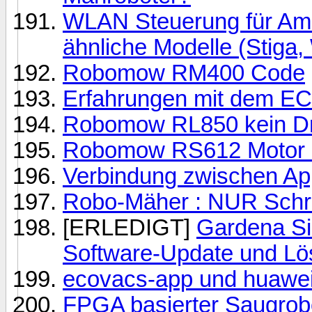
WLAN Steuerung für Am
ähnliche Modelle (Stiga, 
Robomow RM400 Code
Erfahrungen mit dem
Robomow RL850 kein Dr
Robomow RS612 Motor d
Verbindung zwischen Ap
Robo-Mäher : NUR Schräg
[ERLEDIGT]
Gardena Si
Software-Update und L
ecovacs-app und huawei-
FPGA basierter Saugrob