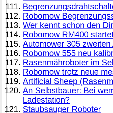
Begrenzungsdrahtschal
Robomow Begrenzungssc
Wer kennt schon den Di
Robomow RM400 startet 
Automower 305 zweiten A
Robomow 555 neu kalibr
Rasenmähroboter im Selb
Robomow trotz neue mes
Artificial Sheep (Rasen
An Selbstbauer: Bei wem
Ladestation?
Staubsauger Roboter