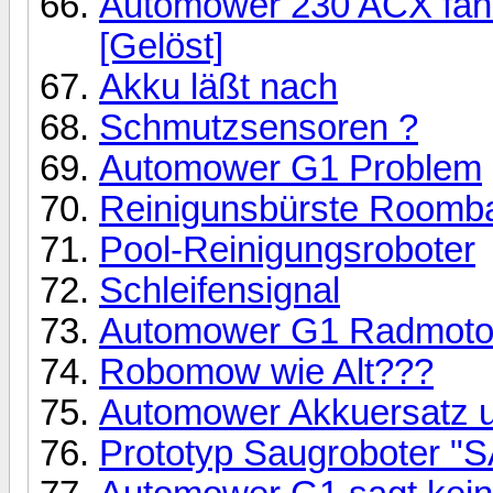
Automower 230 ACX fährt
[Gelöst]
Akku läßt nach
Schmutzsensoren ?
Automower G1 Problem
Reinigunsbürste Roomba
Pool-Reinigungsroboter
Schleifensignal
Automower G1 Radmoto
Robomow wie Alt???
Automower Akkuersatz u
Prototyp Saugroboter "S