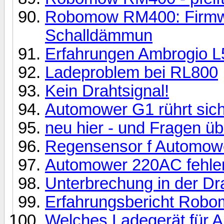
Robomow RM400: Firmw
Schalldämmun
Erfahrungen Ambrogio L5
Ladeproblem bei RL800
Kein Drahtsignal!
Automower G1 rührt sich
neu hier - und Fragen ü
Regensensor f Automow
Automower 220AC fehle
Unterbrechung in der Dra
Erfahrungsbericht Rob
Welches Ladegerät für 