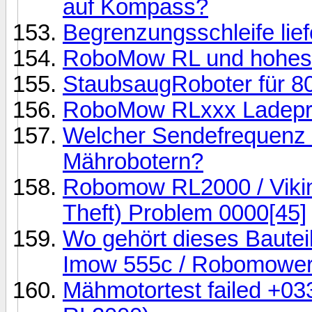
auf Kompass?
Begrenzungsschleife lie
RoboMow RL und hohes
StaubsaugRoboter für 
RoboMow RLxxx Ladepr
Welcher Sendefrequenz 
Mährobotern?
Robomow RL2000 / Vikin
Theft) Problem 0000[45]
Wo gehört dieses Bauteil
Imow 555c / Robomowe
Mähmotortest failed +0