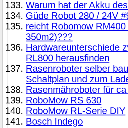
Warum hat der Akku des
Güde Robot 280 / 24V 
reicht Robomow RM400 f
350m2)???
Hardwareunterschiede 
RL800 herausfinden
Rasenroboter selber ba
Schaltplan und zum Lade
Rasenmähroboter für ca
RoboMow RS 630
RoboMow RL-Serie DIY
Bosch Indego