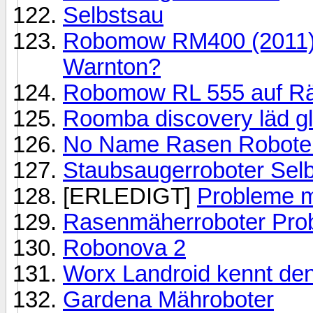
Selbstsau
Robomow RM400 (2011) -
Warnton?
Robomow RL 555 auf Räd
Roomba discovery läd gl
No Name Rasen Roboter
Staubsaugerroboter Selb
[ERLEDIGT]
Probleme m
Rasenmäherroboter Prob
Robonova 2
Worx Landroid kennt de
Gardena Mähroboter