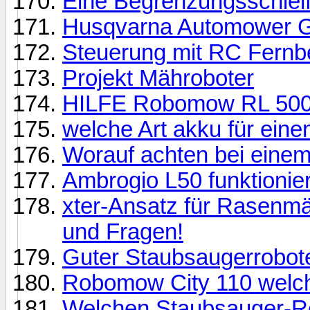
Eine Begrenzungsschleif
Husqvarna Automower G
Steuerung mit RC Fernb
Projekt Mähroboter
HILFE Robomow RL 500
welche Art akku für ein
Worauf achten bei eine
Ambrogio L50 funktionier
xter-Ansatz für Rasenmä
und Fragen!
Guter Staubsaugerrobote
Robomow City 110 welche
Welchen Staubsauger-Ro