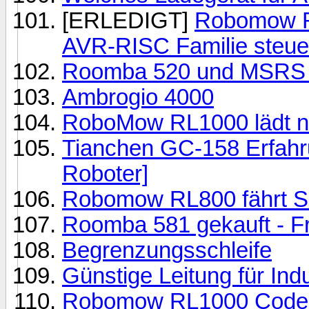
[ERLEDIGT]
Robomow R
AVR-RISC Familie steue
Roomba 520 und MSRS u
Ambrogio 4000
RoboMow RL1000 lädt n
Tianchen GC-158 Erfah
Roboter]
Robomow RL800 fährt Sc
Roomba 581 gekauft - F
Begrenzungsschleife
Günstige Leitung für Ind
Robomow RL1000 Code