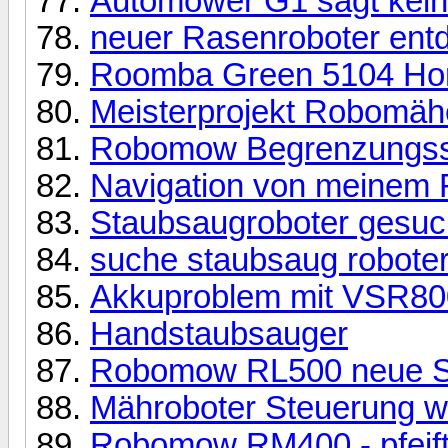
Automower G1 sagt keine
neuer Rasenroboter ent
Roomba Green 5104 Hom
Meisterprojekt Robomäh
Robomow Begrenzungssch
Navigation von meinem
Staubsaugroboter gesuc
suche staubsaug robote
Akkuproblem mit VSR80
Handstaubsauger
Robomow RL500 neue S
Mähroboter Steuerung 
Robomow RM400 - pfeift 