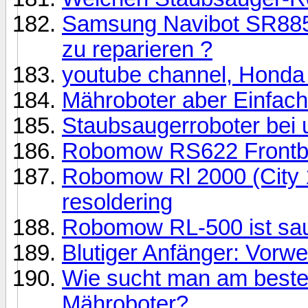
Samsung Navibot SR8855,
zu reparieren ?
youtube channel, Honda
Mähroboter aber Einfach
Staubsaugerroboter be
Robomow RS622 Frontbo
Robomow Rl 2000 (City 
resoldering
Robomow RL-500 ist saue
Blutiger Anfänger: Vor
Wie sucht man am best
Mähroboter?