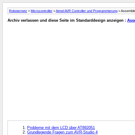
Roboternetz
>
Microcontroller
>
Atmel AVR Controller und Programmierung
> Assemble
Archiv verlassen und diese Seite im Standarddesign anzeigen :
Ass
Probleme mit dem LCD über AT892051
Grundlegende Fragen zum AVR-Studio 4