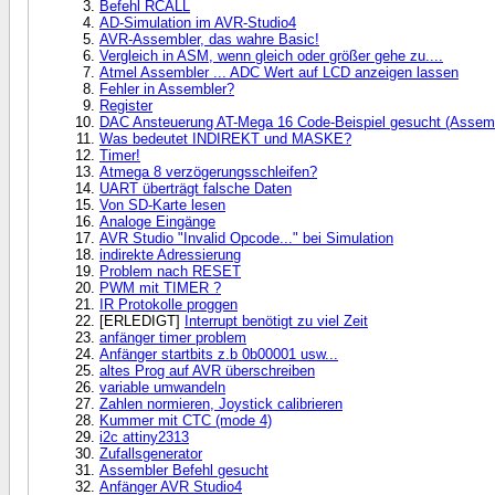
Befehl RCALL
AD-Simulation im AVR-Studio4
AVR-Assembler, das wahre Basic!
Vergleich in ASM, wenn gleich oder größer gehe zu....
Atmel Assembler ... ADC Wert auf LCD anzeigen lassen
Fehler in Assembler?
Register
DAC Ansteuerung AT-Mega 16 Code-Beispiel gesucht (Assemb
Was bedeutet INDIREKT und MASKE?
Timer!
Atmega 8 verzögerungsschleifen?
UART überträgt falsche Daten
Von SD-Karte lesen
Analoge Eingänge
AVR Studio "Invalid Opcode..." bei Simulation
indirekte Adressierung
Problem nach RESET
PWM mit TIMER ?
IR Protokolle proggen
[ERLEDIGT]
Interrupt benötigt zu viel Zeit
anfänger timer problem
Anfänger startbits z.b 0b00001 usw...
altes Prog auf AVR überschreiben
variable umwandeln
Zahlen normieren, Joystick calibrieren
Kummer mit CTC (mode 4)
i2c attiny2313
Zufallsgenerator
Assembler Befehl gesucht
Anfänger AVR Studio4