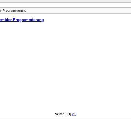
r-Programmierung
embler-Programmierung
Seiten :
[
1
]
2
3