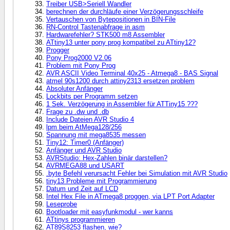
Treiber USB>Seriell Wandler
berechnen der durchläufe einer Verzögerungsschleife
Vertauschen von Bytepositionen in BIN-File
RN-Control Tastenabfrage in asm
Hardwarefehler? STK500 m8 Assembler
ATtiny13 unter pony prog kompatibel zu ATtiny12?
Progger
Pony Prog2000 V2.06
Problem mit Pony Prog
AVR ASCII Video Terminal 40x25 - Atmega8 - BAS Signal
atmel 90s1200 durch attiny2313 ersetzen problem
Absoluter Anfänger
Lockbits per Programm setzen
1 Sek. Verzögerung in Assembler für ATTiny15 ???
Frage zu .dw und .db
Include Dateien AVR Studio 4
lpm beim AtMega128/256
Spannung mit mega8535 messen
Tiny12: Timer0 (Anfänger)
Anfänger und AVR Studio
AVRStudio: Hex-Zahlen binär darstellen?
AVRMEGA88 und USART
.byte Befehl verursacht Fehler bei Simulation mit AVR Studio
tiny13 Probleme mit Programmierung
Datum und Zeit auf LCD
Intel Hex File in ATmega8 proggen, via LPT Port Adapter
Leseprobe
Bootloader mit easyfunkmodul - wer kanns
ATtinys programmieren
AT89S8253 flashen, wie?