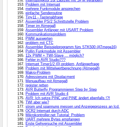
Interruptvektor zur Laufzeit mit SPM verändern
Problem mit Interrupt
mehrere Funkmodule ansprechen
einfache Senderoutine
Tiny11 - Tastenabfrage
Assembler PS/2 Schnittstelle Problem
Timer im Atmega8
Assembler Anfänger mit USART Problem
Kommunikationsproblem
PWM auswerten
problem mit CTC
Assembler Beispielprogramm fürs STK500 (ATmega16)
Pollin Funkmodule mit Assembler
12x PWM + TWI-Slave ... möglich?
Fehler in AVR Studio???
Interrupt Timer1/2 (0) problem, Anfängerfrage
Problem mit Mittelwertberechnung (Atmega8)
Makro-Problem
Adressierung mit Displacment
Menuaufbau mit Atmega8
register retten
AVR Butterfly Programmieren Step by Step
Problem mit AVR Studio 4
AVR: Ich setze PINC und PINE ändert ebenfalls !?!
TWI aber wie?
strom und spannung messen und Anzeigeprozess an lcd.
OCR2 Interrupt durch ADC
Mikrokontroller.net Tutorial: Problem
UART mehrere Bytes empfangen
Erste Gehversuche mit Assembler