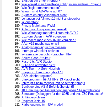
Existiert ein timer Interrupt?
Wie kopiert man Quelltexte richtig in ein anderes Projekt?
Wie Registernamen nutzen?
Warum sind AD-Werte auf 0?
System erkennt Assembler nicht
Leitungen bei ATmega16 nicht ansteuerbar
@-operator?
Prinzip Mehrkanal PWM
Ablauf von Programmen generell
Wie Watchdogtimer simulieren mit AVR ?
EEprom Daten in AVR vorgeben
Wie macht man einen 16-Bit Vergleich?
AAtiny15 macht was er will
Analogspannung richtig messen
Interrupt wird nicht aktiviert
avrasm.exe gesucht - brauche Hilfe!
Select Case Struktur
Fuse Bits AVR Studio
SD-Karte antwortet nicht
AVR Tool ---> Sehr Nützlich
Fragen zu Benutzung des USI
ASM clobber register?
Blinkprogramm für ATTINY 13 klappt nicht
Interrupt's beim Mega8L mit Assembler progr.!
Benötige eine ASM Befehlsübersicht!!
100 Impulse per Tastenknopf ausgeben / Assemblercode
Simulator (Debugger) für den 8085 und evt. Z80 Prozessor!
Anfängerproblem
Register 0 bis 15
Farbsteuerung im HSV modell