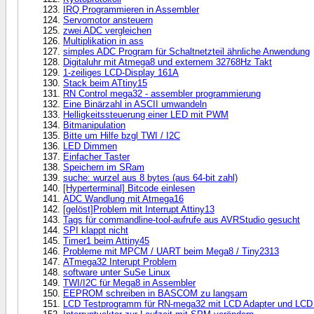
IRQ Programmieren in Assembler
Servomotor ansteuern
zwei ADC vergleichen
Multiplikation in ass
simples ADC Program für Schaltnetzteil ähnliche Anwendung
Digitaluhr mit Atmega8 und externem 32768Hz Takt
1-zeiliges LCD-Display 161A
Stack beim ATtiny15
RN Control mega32 - assembler programmierung
Eine Binärzahl in ASCII umwandeln
Helligkeitssteuerung einer LED mit PWM
Bitmanipulation
Bitte um Hilfe bzgl TWI / I2C
LED Dimmen
Einfacher Taster
Speichern im SRam
suche: wurzel aus 8 bytes (aus 64-bit zahl)
[Hyperterminal] Bitcode einlesen
ADC Wandlung mit Atmega16
[gelöst]Problem mit Interrupt Attiny13
Tags für commandline-tool-aufrufe aus AVRStudio gesucht
SPI klappt nicht
Timer1 beim Attiny45
Probleme mit MPCM / UART beim Mega8 / Tiny2313
ATmega32 Interupt Problem
software unter SuSe Linux
TWI/I2C für Mega8 in Assembler
EEPROM schreiben in BASCOM zu langsam
LCD Testprogramm für RN-mega32 mit LCD Adapter und LCD