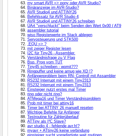
my smart AVR => pony oder AVR Studio?
Binäranzeige im AVR-Studio?
AVR Studio4 und ATTINY26
Befehlssatz für AVR Studio 4
AVR Studio4 und ATTINY26 schreiben
UArt "verschluckt" beim Senden den Wert 0x00 ( AT9
assembler tutorial
wiso Registerwerte im Stack ablegen
Servosteuerung und STK500
.EQU => ?
mit zeiger Register lesen
I2C für Tiny26 - Assembler.
Verständnisfrage zu V Flag
Bsp. Prog vom TUT
Tiny45 schreiben - womit???
Ringpuffer und keine arnug wie XD !?
Anfängerproblem beim RN- Controll mit Assambler
RS232 Interrupt mit einem Tiny2313
RS232 Interrupt mit einem Tiny2313
Einsteiger nutzt erstes mal Timer
ring oder nicht ring?
ATMega16 und Timer Verständnisproblem
Prob mit timer bei attiny16
Timer bei ATTINY 26 manuell reseten
Wichtige Befehle für Anfänger
Testroutine für Zählerüberlauf
ATTiny als I²C Slave?
avr studio 4 - fehlende avr.h!?
myavr + ATtiny26 keine verbindung
einsteiger sucht vorgefertigte wait routinen