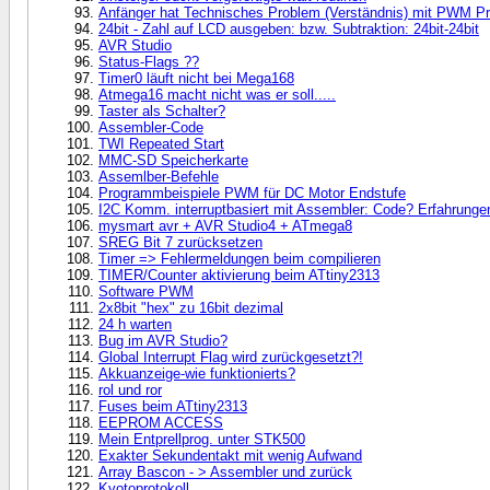
Anfänger hat Technisches Problem (Verständnis) mit PWM Pr
24bit - Zahl auf LCD ausgeben: bzw. Subtraktion: 24bit-24bit
AVR Studio
Status-Flags ??
Timer0 läuft nicht bei Mega168
Atmega16 macht nicht was er soll.....
Taster als Schalter?
Assembler-Code
TWI Repeated Start
MMC-SD Speicherkarte
Assemlber-Befehle
Programmbeispiele PWM für DC Motor Endstufe
I2C Komm. interruptbasiert mit Assembler: Code? Erfahrunge
mysmart avr + AVR Studio4 + ATmega8
SREG Bit 7 zurücksetzen
Timer => Fehlermeldungen beim compilieren
TIMER/Counter aktivierung beim ATtiny2313
Software PWM
2x8bit "hex" zu 16bit dezimal
24 h warten
Bug im AVR Studio?
Global Interrupt Flag wird zurückgesetzt?!
Akkuanzeige-wie funktionierts?
rol und ror
Fuses beim ATtiny2313
EEPROM ACCESS
Mein Entprellprog. unter STK500
Exakter Sekundentakt mit wenig Aufwand
Array Bascon - > Assembler und zurück
Kyotoprotokoll