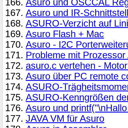
Asuro und OSCCAL Regi
Asuro und IR-Schnittstel
ASURO-Verzicht auf Lin
Asuro Flash + Mac
Asuro - I2C Porterweite
Probleme mit Prozesso
asuro.c vertehen - Motor
Asuro über PC remote c
ASURO-Trägheitsmomen
ASURO-Kenngrößen der
Asuro und printf("\nHallo 
JAVA VM für Asuro