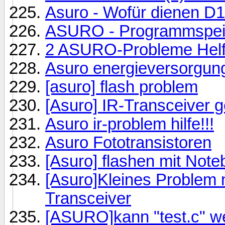
Asuro - Wofür dienen D1
ASURO - Programmspeic
2 ASURO-Probleme Helft
Asuro energieversorgun
[asuro] flash problem
[Asuro] IR-Transceiver g
Asuro ir-problem hilfe!!!
Asuro Fototransistoren
[Asuro] flashen mit Not
[Asuro]Kleines Problem
Transceiver
[ASURO]kann "test.c" we