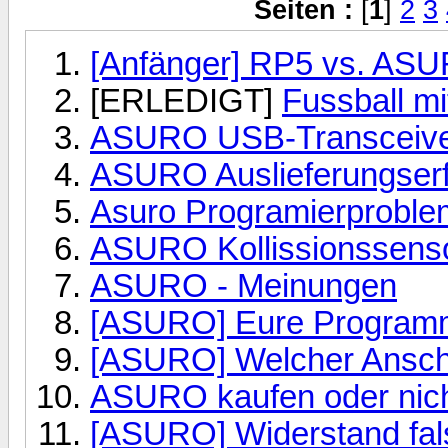
Seiten :
[
1
]
2
3
[Anfänger] RP5 vs. AS
[ERLEDIGT]
Fussball m
ASURO USB-Transceiv
ASURO Auslieferungserf
Asuro Programierproble
ASURO Kollissionssensor
ASURO - Meinungen
[ASURO] Eure Program
[ASURO] Welcher Ansch
ASURO kaufen oder nic
[ASURO] Widerstand fals