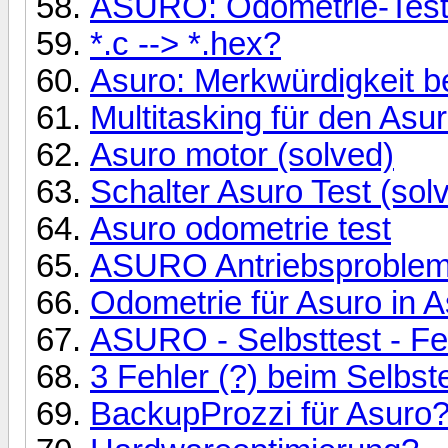
ASURO: Odometrie-Test 
*.c --> *.hex?
Asuro: Merkwürdigkeit b
Multitasking für den Asu
Asuro motor (solved)
Schalter Asuro Test (sol
Asuro odometrie test
ASURO Antriebsproble
Odometrie für Asuro in A
ASURO - Selbsttest - Feh
3 Fehler (?) beim Selbs
BackupProzzi für Asuro