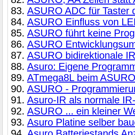
ASURO ADC für Taster d
ASURO Einfluss von LED
ASURO führt keine Pro
ASURO Entwicklungsum
ASURO bidirektionale I
Asuro: Eigene Programm
ATmega8L beim ASURO de
ASURO - Programmierung 
Asuro-IR als normale IR-
ASURO ... ein kleiner W
Asuro Platine selber ba
Asuro Batteriestands An