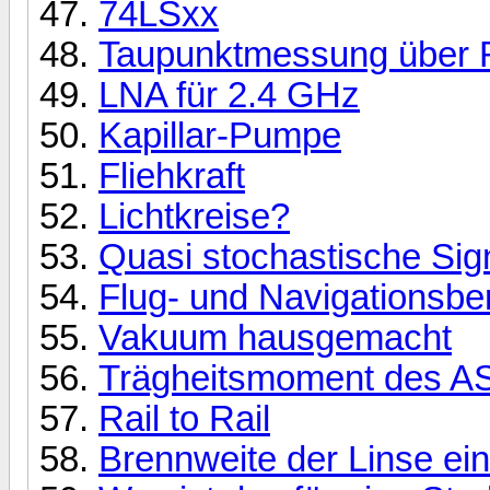
74LSxx
Taupunktmessung über 
LNA für 2.4 GHz
Kapillar-Pumpe
Fliehkraft
Lichtkreise?
Quasi stochastische Sig
Flug- und Navigationsb
Vakuum hausgemacht
Trägheitsmoment des 
Rail to Rail
Brennweite der Linse ei