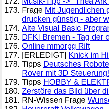
Musik-Tipp -> "Thea Ar
Frage
Mit Jugendlichen g
drucken günstig - aber 
Alte Visual Basic Prog
DFKI Bremen - Tag der o
Online mmorpg Rift
[ERLEDIGT]
Knick im Hi
Tipps
Deutsches Robote
Rover mit 3D Steuerung
Tipps
HOBBY & ELEKTRO
Zerstöre das Bild über di
RN-Wissen Frage
Wuns
Hovercraft Volkswagen - 