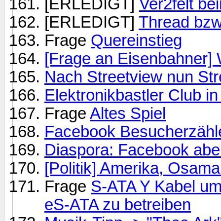
[ERLEDIGT]
Ver2felt be
[ERLEDIGT]
Thread bzw
Frage
Quereinstieg
[Frage an Eisenbahner] 
Nach Streetview nun Stre
Elektronikbastler Club 
Frage
Altes Spiel
Facebook Besucherzähle
Diaspora: Facebook abe
[Politik] Amerika, Osama
Frage
S-ATA Y Kabel um
eS-ATA zu betreiben