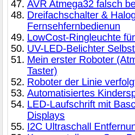
AVR Atmega32 falsch be
Dreifachschalter & Hal
Fernsehfernbedienun
LowCost-Ringleuchte für
UV-LED-Belichter Selbs
Mein erster Roboter (A
Taster)
Roboter der Linie verfolg
Automatisiertes Kindersp
LED-Laufschrift mit Bas
Displays
I2C Ultraschall Entfer