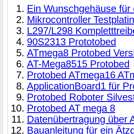
Ein Wunschgehäuse für 
Mikrocontroller Testplati
L297/L298 Kompletttreib
90S2313 Prototobed
ATmega8 Protobed Vers
AT-Mega8515 Protobed
Protobed ATmega16 AT
ApplicationBoard1 für P
Protobed Roboter Silves
Protobed AT mega 8
Datenübertragung über 
Bauanleitung für ein Ätz