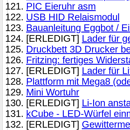
PIC Eieruhr asm
USB HID Relaismodul
Bauanleitung Eggbot / Ei
[ERLEDIGT]
Lader für 
Druckbett 3D Drucker b
Fritzing: fertiges Wider
[ERLEDIGT]
Lader für L
Plattform mit Mega8 (od
Mini Wortuhr
[ERLEDIGT]
Li-Ion anst
kCube - LED-Würfel ein
[ERLEDIGT]
Gewitterme