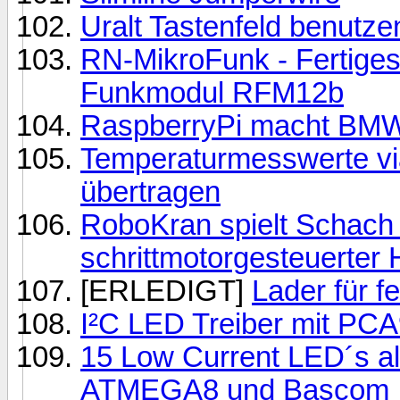
Uralt Tastenfeld benutze
RN-MikroFunk - Fertiges 
Funkmodul RFM12b
RaspberryPi macht BMW
Temperaturmesswerte vi
übertragen
RoboKran spielt Schach 
schrittmotorgesteuerter 
[ERLEDIGT]
Lader für f
I²C LED Treiber mit PCA
15 Low Current LED´s als 
ATMEGA8 und Bascom