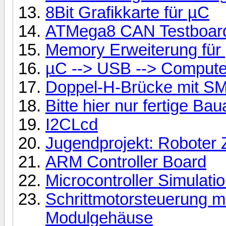
8Bit Grafikkarte für µC
ATMega8 CAN Testboar
Memory Erweiterung für
µC --> USB --> Compute
Doppel-H-Brücke mit S
Bitte hier nur fertige Ba
I2CLcd
Jugendprojekt: Roboter Z
ARM Controller Board
Microcontroller Simulat
Schrittmotorsteuerung m
Modulgehäuse