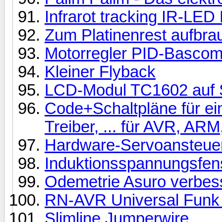
Infrarot tracking IR-LED
Zum Platinenrest aufbra
Motorregler PID-Basco
Kleiner Flyback
LCD-Modul TC1602 auf S
Code+Schaltpläne für e
Treiber, ... für AVR, AR
Hardware-Servoansteueru
Induktionsspannungsfen
Odemetrie Asuro verbes
RN-AVR Universal Funk 
Slimline Jumperwire