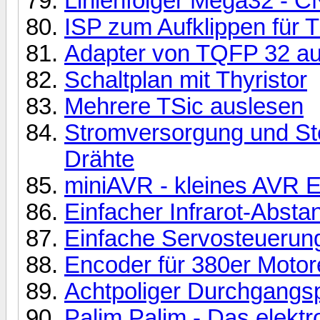
Linienfolger Mega32 - 
ISP zum Aufklippen für T
Adapter von TQFP 32 au
Schaltplan mit Thyristor
Mehrere TSic auslesen
Stromversorgung und St
Drähte
miniAVR - kleines AVR E
Einfacher Infrarot-Abs
Einfache Servosteuerung
Encoder für 380er Motor
Achtpoliger Durchgangsp
Palim Palim - Das elekt