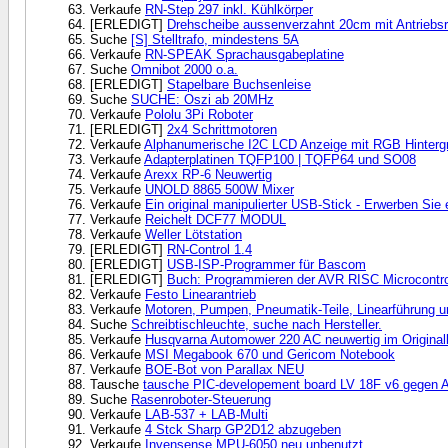
Verkaufe
RN-Step 297 inkl. Kühlkörper
[ERLEDIGT]
Drehscheibe aussenverzahnt 20cm mit Antriebsri
Suche
[S] Stelltrafo, mindestens 5A
Verkaufe
RN-SPEAK Sprachausgabeplatine
Suche
Omnibot 2000 o.a.
[ERLEDIGT]
Stapelbare Buchsenleise
Suche
SUCHE: Oszi ab 20MHz
Verkaufe
Pololu 3Pi Roboter
[ERLEDIGT]
2x4 Schrittmotoren
Verkaufe
Alphanumerische I2C LCD Anzeige mit RGB Hinterg
Verkaufe
Adapterplatinen TQFP100 | TQFP64 und SO08
Verkaufe
Arexx RP-6 Neuwertig
Verkaufe
UNOLD 8865 500W Mixer
Verkaufe
Ein original manipulierter USB-Stick - Erwerben Sie
Verkaufe
Reichelt DCF77 MODUL
Verkaufe
Weller Lötstation
[ERLEDIGT]
RN-Control 1.4
[ERLEDIGT]
USB-ISP-Programmer für Bascom
[ERLEDIGT]
Buch: Programmieren der AVR RISC Microcontrol
Verkaufe
Festo Linearantrieb
Verkaufe
Motoren, Pumpen, Pneumatik-Teile, Linearführung u
Suche
Schreibtischleuchte, suche nach Hersteller.
Verkaufe
Husqvarna Automower 220 AC neuwertig im Original
Verkaufe
MSI Megabook 670 und Gericom Notebook
Verkaufe
BOE-Bot von Parallax NEU
Tausche
tausche PIC-developement board LV 18F v6 gegen 
Suche
Rasenroboter-Steuerung
Verkaufe
LAB-537 + LAB-Multi
Verkaufe
4 Stck Sharp GP2D12 abzugeben
Verkaufe
Invensense MPU-6050 neu unbenutzt