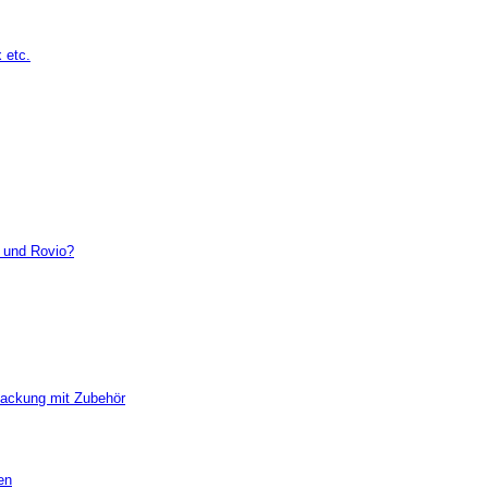
 etc.
e und Rovio?
packung mit Zubehör
en