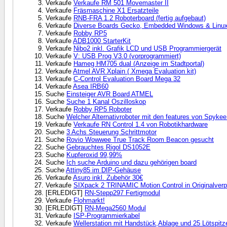
Verkaufe
Verkaufe RM 501 Movemaster II
Verkaufe
Fräsmaschine X1 Ersatzteile
Verkaufe
RNB-FRA 1.2 Roboterboard (fertig aufgebaut)
Verkaufe
Diverse Boards Gecko, Embedded Windows & Linux
Verkaufe
Robby RP5
Verkaufe
ADB1000 StarterKit
Verkaufe
Nibo2 inkl. Grafik LCD und USB Programmiergerät
Verkaufe
V: USB Prog V3.0 (vorprogrammiert)
Verkaufe
Hameg HM705 dual (Anzeige im Stadtportal)
Verkaufe
Atmel AVR Xplain ( Xmega Evaluation kit)
Verkaufe
C-Control Evaluation Board Mega 32
Verkaufe
Asea IRB60
Suche
Einsteiger AVR Board ATMEL
Suche
Suche 1 Kanal Oszilloskop
Verkaufe
Robby RP5 Roboter
Suche
Welcher Alternativroboter mit den features von Spyke
Verkaufe
Verkaufe RN Control 1.4 von Robotikhardware
Suche
3 Achs Steuerung Schrittmotor
Suche
Rovio Wowwee True Track Room Beacon gesucht
Suche
Gebrauchtes Rigol DS1052E
Suche
Kupferoxid 99,99%
Suche
Ich suche Arduino und dazu gehörigen board
Suche
Attiny85 im DIP-Gehäuse
Verkaufe
Asuro inkl. Zubehör 30€
Verkaufe
SIXpack 2 TRINAMIC Motion Control in Originalver
[ERLEDIGT]
RN-Stepp297 Fertigmodul
Verkaufe
Flohmarkt!
[ERLEDIGT]
RN-Mega2560 Modul
Verkaufe
ISP-Programmierkabel
Verkaufe
Wellerstation mit Handstück,Ablage und 25 Lötspitz