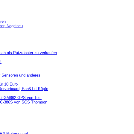
oren
er, Nagelneu
ach als Putzroboter zu verkaufen
!
r Sensoren und anderes
ür 10 Euro
ervorboard, Pan&Tilt Köpfe
l GM862-GPS von Telit
 TLC-386S von SGS Thomson
 RN Motorcontrol