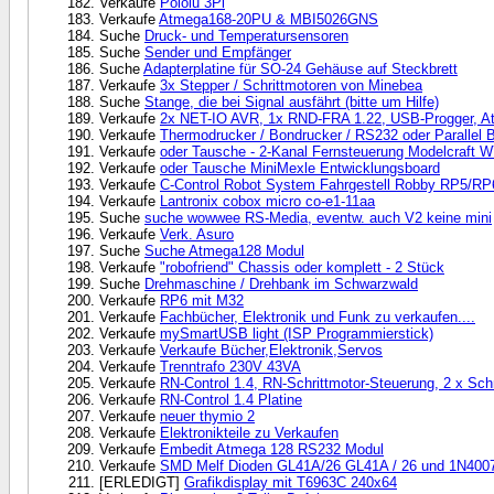
Verkaufe
Pololu 3Pi
Verkaufe
Atmega168-20PU & MBI5026GNS
Suche
Druck- und Temperatursensoren
Suche
Sender und Empfänger
Suche
Adapterplatine für SO-24 Gehäuse auf Steckbrett
Verkaufe
3x Stepper / Schrittmotoren von Minebea
Suche
Stange, die bei Signal ausfährt (bitte um Hilfe)
Verkaufe
2x NET-IO AVR, 1x RND-FRA 1.22, USB-Progger, A
Verkaufe
Thermodrucker / Bondrucker / RS232 oder Paralle
Verkaufe
oder Tausche - 2-Kanal Fernsteuerung Modelcraft
Verkaufe
oder Tausche MiniMexle Entwicklungsboard
Verkaufe
C-Control Robot System Fahrgestell Robby RP5/RP
Verkaufe
Lantronix cobox micro co-e1-11aa
Suche
suche wowwee RS-Media, eventw. auch V2 keine mini
Verkaufe
Verk. Asuro
Suche
Suche Atmega128 Modul
Verkaufe
"robofriend" Chassis oder komplett - 2 Stück
Suche
Drehmaschine / Drehbank im Schwarzwald
Verkaufe
RP6 mit M32
Verkaufe
Fachbücher, Elektronik und Funk zu verkaufen....
Verkaufe
mySmartUSB light (ISP Programmierstick)
Verkaufe
Verkaufe Bücher,Elektronik,Servos
Verkaufe
Trenntrafo 230V 43VA
Verkaufe
RN-Control 1.4, RN-Schrittmotor-Steuerung, 2 x Sch
Verkaufe
RN-Control 1.4 Platine
Verkaufe
neuer thymio 2
Verkaufe
Elektronikteile zu Verkaufen
Verkaufe
Embedit Atmega 128 RS232 Modul
Verkaufe
SMD Melf Dioden GL41A/26 GL41A / 26 und 1N400
[ERLEDIGT]
Grafikdisplay mit T6963C 240x64