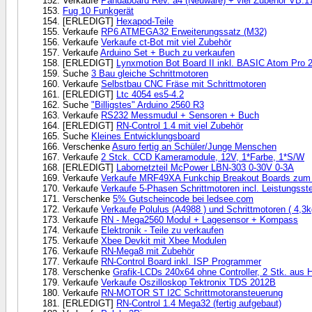
Verkaufe
Pandaboard Rev. a4 (Neuware) + viel Zubehör VB:1
Fug 10 Funkgerät
[ERLEDIGT]
Hexapod-Teile
Verkaufe
RP6 ATMEGA32 Erweiterungssatz (M32)
Verkaufe
Verkaufe ct-Bot mit viel Zubehör
Verkaufe
Arduino Set + Buch zu verkaufen
[ERLEDIGT]
Lynxmotion Bot Board II inkl. BASIC Atom Pro 
Suche
3 Bau gleiche Schrittmotoren
Verkaufe
Selbstbau CNC Fräse mit Schrittmotoren
[ERLEDIGT]
Ltc 4054 es5-4.2
Suche
"Billigstes" Arduino 2560 R3
Verkaufe
RS232 Messmudul + Sensoren + Buch
[ERLEDIGT]
RN-Control 1.4 mit viel Zubehör
Suche
Kleines Entwicklungsboard
Verschenke
Asuro fertig an Schüler/Junge Menschen
Verkaufe
2 Stck. CCD Kameramodule, 12V, 1*Farbe, 1*S/W
[ERLEDIGT]
Labornetzteil McPower LBN-303 0-30V 0-3A
Verkaufe
Verkaufe MRF49XA Funkchip Breakout Boards zum 
Verkaufe
Verkaufe 5-Phasen Schrittmotoren incl. Leistungsst
Verschenke
5% Gutscheincode bei ledsee.com
Verkaufe
Verkaufe Polulus (A4988 ) und Schrittmotoren ( 4,3
Verkaufe
RN - Mega2560 Modul + Lagesensor + Kompass
Verkaufe
Elektronik - Teile zu verkaufen
Verkaufe
Xbee Devkit mit Xbee Modulen
Verkaufe
RN-Mega8 mit Zubehör
Verkaufe
RN-Control Board inkl. ISP Programmer
Verschenke
Grafik-LCDs 240x64 ohne Controller, 2 Stk. aus
Verkaufe
Verkaufe Oszilloskop Tektronix TDS 2012B
Verkaufe
RN-MOTOR ST I2C Schrittmotoransteuerung
[ERLEDIGT]
RN-Control 1.4 Mega32 (fertig aufgebaut)