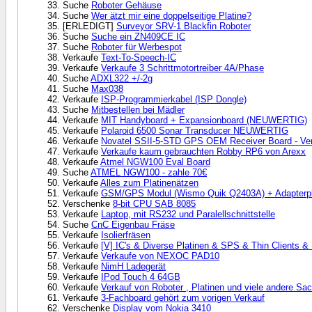
Suche
Roboter Gehäuse
Suche
Wer ätzt mir eine doppelseitige Platine?
[ERLEDIGT]
Surveyor SRV-1 Blackfin Roboter
Suche
Suche ein ZN409CE IC
Suche
Roboter für Werbespot
Verkaufe
Text-To-Speech-IC
Verkaufe
Verkaufe 3 Schrittmotortreiber 4A/Phase
Suche
ADXL322 +/-2g
Suche
Max038
Verkaufe
ISP-Programmierkabel (ISP Dongle)
Suche
Mitbestellen bei Mädler
Verkaufe
MIT Handyboard + Expansionboard (NEUWERTIG)
Verkaufe
Polaroid 6500 Sonar Transducer NEUWERTIG
Verkaufe
Novatel SSII-5-STD GPS OEM Receiver Board - Verk
Verkaufe
Verkaufe kaum gebrauchten Robby RP6 von Arexx
Verkaufe
Atmel NGW100 Eval Board
Suche
ATMEL NGW100 - zahle 70€
Verkaufe
Alles zum Platinenätzen
Verkaufe
GSM/GPS Modul (Wismo Quik Q2403A) + Adapterpl
Verschenke
8-bit CPU SAB 8085
Verkaufe
Laptop, mit RS232 und Paralellschnittstelle
Suche
CnC Eigenbau Fräse
Verkaufe
Isolierfräsen
Verkaufe
[V] IC's & Diverse Platinen & SPS & Thin Clients &
Verkaufe
Verkaufe von NEXOC PAD10
Verkaufe
NimH Ladegerät
Verkaufe
IPod Touch 4 64GB
Verkaufe
Verkauf von Roboter , Platinen und viele andere Sa
Verkaufe
3-Fachboard gehört zum vorigen Verkauf
Verschenke
Display vom Nokia 3410