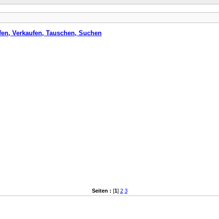
fen, Verkaufen, Tauschen, Suchen
Seiten :
[
1
]
2
3