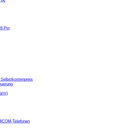
70€
28 Pin
Selbstkostenpreis
euerung
kg/m)
 HICOM-Telefonen