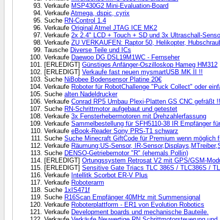
Verkaufe
MSP430G2 Mini-Evaluation-Board
Verkaufe
Atmega, dspic, cyrix
Suche
RN-Control 1.4
Verkaufe
Original Atmel JTAG ICE MK2
Verkaufe
2x 2.4" LCD + Touch + SD und 3x Ultraschall-Sens
Verkaufe
ZU VERKAUFEN: Raptor 50, Helikopter, Hubschraub
Tausche
Diverse Teile und ICs
Verkaufe
Daewoo DG DSL19M1WC - Fernseher
[ERLEDIGT]
Günstiges Anfänger-Oszilloskop Hameg HM312
[ERLEDIGT]
Verkaufe fast neuen mysmartUSB MK II !!
Suche
NiBobee Bodensensor Platine 20€
Verkaufe
Roboter für RobotChallenge "Puck Collect" oder einf
Suche
alten Nadeldrucker
Verkaufe
Conrad RP5 Umbau Plexi-Platten GS CNC gefräßt !!
Suche
RN-Schrittmotor aufgebaut und getestet
Verkaufe
3x Fensterhebermotoren mit Drehzahlerfassung
Verkaufe
Sammelbestellung für SFH5110-38 IR Empfänger fü
Verkaufe
eBook-Reader Sony PRS-T1 schwarz
Suche
Suche Minecraft GiftCode für Premium wenn möglich f
Verkaufe
Räumung:US-Sensor, IR-Sensor,Displays,MTreiber,S
Suche
DENSO-Getriebemotor "R" (ehemals Pollin)
[ERLEDIGT]
Ortungssystem Retrosat V2 mit GPS/GSM-Modu
[ERLEDIGT]
Sensitive Gate Triacs TLC 386S / TLC386S /
Verkaufe
Intellitk Scorbot ER-V Plus
Verkaufe
Roboterarm
Suche
1xIS471f
Suche
R16Scan Empfänger 40MHz mit Summensignal
Verkaufe
Roboterplattform - ER1 von Evolution Robotics
Verkaufe
Development boards und mechanische Bauteile.
Verkaufe
Verkäufe Neuwertige RN Schrittmotorsteuerung und