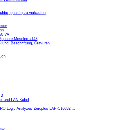
tig, günstig zu verkaufen
eber
ahn
750 VA
 Appnote Mcselec #148
llung, Beschriftung, Gravuren
uch
TB
bel und LAN-Kabel
O Logic Analyzer/ Zeroplus LAP-C16032 ...