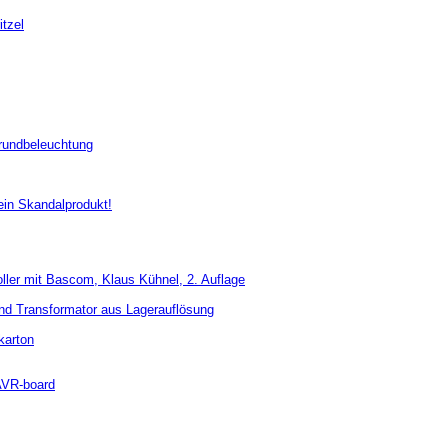
tzel
rundbeleuchtung
 ein Skandalprodukt!
ler mit Bascom, Klaus Kühnel, 2. Auflage
nd Transformator aus Lagerauflösung
karton
AVR-board