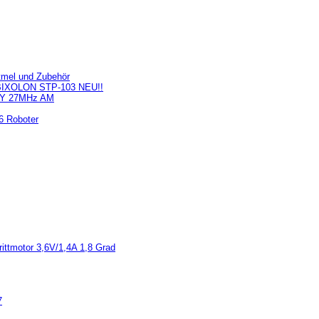
tmel und Zubehör
l BIXOLON STP-103 NEU!!
 WY 27MHz AM
6 Roboter
rittmotor 3,6V/1,4A 1,8 Grad
7