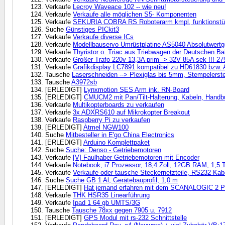
Verkaufe
Lecroy Waveace 102 -- wie neu!
Verkaufe
Verkaufe alle möglichen S5- Komponenten
Verkaufe
SEKURIA COBRA RS Roboterarm kmpl, funktionstüch
Suche
Günstiges PICkit3
Verkaufe
Verkaufe diverse ICs
Verkaufe
Modellbauservo Umrüstplatine AS5040 Absolutwertg
Verkaufe
Thyristor o. Triac aus Triebwagen der Deutschen B
Verkaufe
Großer Trafo 220v 13,3A prim -> 32V 85A sek !!! 2
Verkaufe
Grafikdisplay LC7891 kompatibel zu HD61830 bzw.
Tausche
Laserschneiden --> Plexiglas bis 5mm, Stempelerste
Tausche
A3972sb
[ERLEDIGT]
Lynxmotion SES Arm ink. RN-Board
[ERLEDIGT]
CMUCM2 mit Pan/Tilt-Halterung, Kabeln, Handb
Verkaufe
Multikopterboards zu verkaufen
Verkaufe
3x ADXRS610 auf Mikrokopter Breakout
Verkaufe
Raspberry Pi zu verkaufen
[ERLEDIGT]
Atmel NGW100
Suche
Mitbesteller in E'go China Electronics
[ERLEDIGT]
Arduino Komplettpaket
Suche
Suche: Denso - Getriebemotoren
Verkaufe
[V] Faulhaber Getriebemotoren mit Encoder
Verkaufe
Notebook, i7 Prozessor, 18,4 Zoll, 12GB RAM, 1,5 
Verkaufe
Verkaufe oder tausche Steckernetzteile, RS232 Ka
Suche
Suche GB 1 Al, Gerätebauprofil, 1,0 m
[ERLEDIGT]
Hat jemand erfahren mit dem SCANALOGIC 2 PR
Verkaufe
THK HSR35 Linearführung
Verkaufe
Ipad 1 64 gb UMTS/3G
Tausche
Tausche 78xx gegen 7905 u. 7912
[ERLEDIGT]
GPS Modul mit rs-232 Schnittstelle