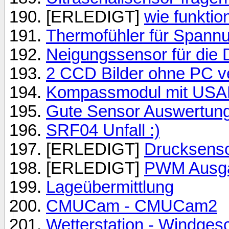
[ERLEDIGT]
wie funkti
Thermofühler für Spannu
Neigungssensor für die 
2 CCD Bilder ohne PC v
Kompassmodul mit USART
Gute Sensor Auswertung
SRF04 Unfall :)
[ERLEDIGT]
Drucksens
[ERLEDIGT]
PWM Ausga
Lageübermittlung
CMUCam - CMUCam2
Wetterstation - Windges