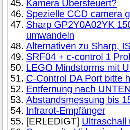
Kamera Übersteuert?
Spezielle CCD camera g
Sharp GP2Y0A02YK 150c
umwandeln
Alternativen zu Sharp, 
SRF04 + c-control 1 Pr
LEGO Mindstorms mit Ul
C-Control DA Port bitte he
Entfernung nach UNTE
Abstandsmessung bis 
Infrarot-Empfänger
[ERLEDIGT]
Ultraschall