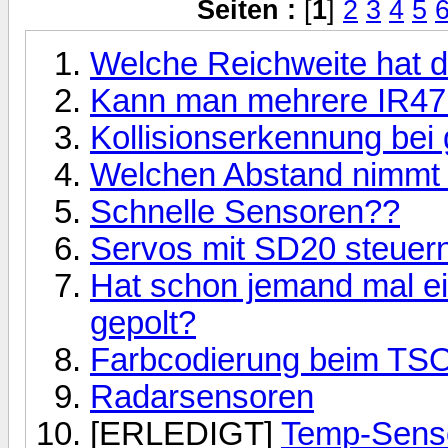
Seiten :
[
1
]
2
3
4
5
Welche Reichweite hat d
Kann man mehrere IR471
Kollisionserkennung bei
Welchen Abstand nimmt 
Schnelle Sensoren??
Servos mit SD20 steuer
Hat schon jemand mal ei
gepolt?
Farbcodierung beim TS
Radarsensoren
[ERLEDIGT]
Temp-Senso