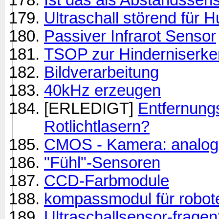
Ultraschall störend für H
Passiver Infrarot Sensor
TSOP zur Hinderniserk
Bildverarbeitung
40kHz erzeugen
[ERLEDIGT]
Entfernung
Rotlichtlasern?
CMOS - Kamera: analog -
"Fühl"-Sensoren
CCD-Farbmodule
kompassmodul für robot
Ultraschallsensor-frage