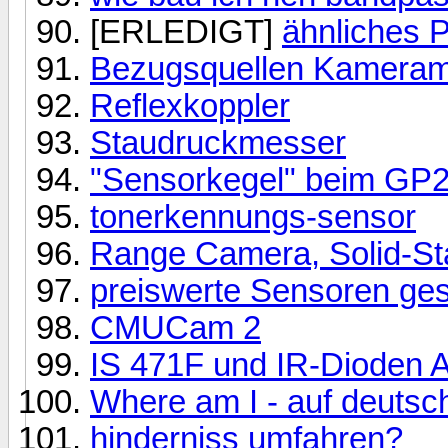
[ERLEDIGT]
ähnliches 
Bezugsquellen Kameram
Reflexkoppler
Staudruckmesser
"Sensorkegel" beim GP
tonerkennungs-sensor
Range Camera, Solid-Sta
preiswerte Sensoren ge
CMUCam 2
IS 471F und IR-Dioden 
Where am I - auf deutsc
hinderniss umfahren?