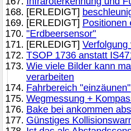
Infraroterkennung und 
[ERLEDIGT]
beschleun
[ERLEDIGT]
Positionen
"Erdbeersensor"
[ERLEDIGT]
Verfolgung
TSOP 1736 anstatt IS47
Wie viele Bilder kann 
verarbeiten
Fahrbereich "einzäunen"
Wegmessung + Kompass
Bake bei ankommen abs
Günstiges Kollisionswar
Ist das als Abstandssen