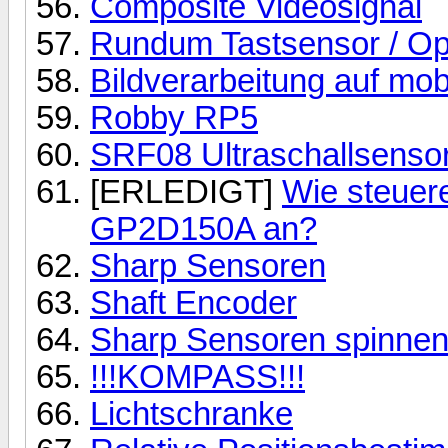
Composite Videosignal
Rundum Tastsensor / Op
Bildverarbeitung auf mo
Robby RP5
SRF08 Ultraschallsenso
[ERLEDIGT]
Wie steue
GP2D150A an?
Sharp Sensoren
Shaft Encoder
Sharp Sensoren spinnen
!!!KOMPASS!!!
Lichtschranke