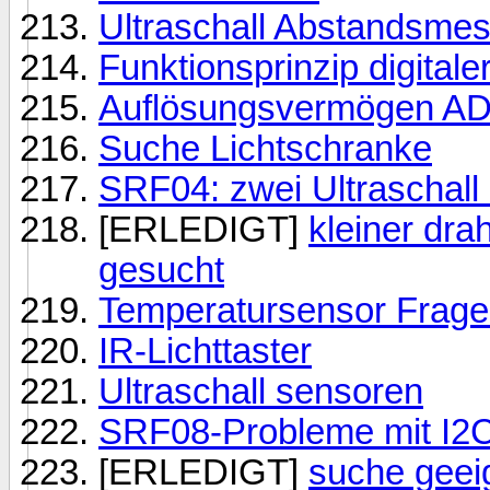
Ultraschall Abstandsme
Funktionsprinzip digital
Auflösungsvermögen A
Suche Lichtschranke
SRF04: zwei Ultraschall
[ERLEDIGT]
kleiner dra
gesucht
Temperatursensor Frage (a
IR-Lichttaster
Ultraschall sensoren
SRF08-Probleme mit I2
[ERLEDIGT]
suche geei