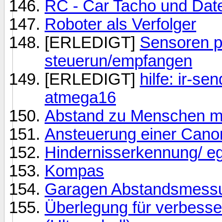
RC - Car Tacho und Dat
Roboter als Verfolger
[ERLEDIGT]
Sensoren p
steuerun/empfangen
[ERLEDIGT]
hilfe: ir-se
atmega16
Abstand zu Menschen 
Ansteuerung einer Cano
Hindernisserkennung/ ega
Kompas
Garagen Abstandsmessun
Überlegung für verbess