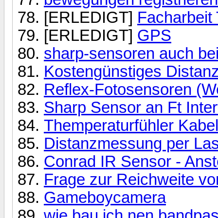
[ERLEDIGT]
Facharbeit
[ERLEDIGT]
GPS
sharp-sensoren auch be
Kostengünstiges Distan
Reflex-Fotosensoren (We
Sharp Sensor an Ft Inte
Themperaturfühler Kabe
Distanzmessung per Lase
Conrad IR Sensor - Anst
Frage zur Reichweite v
Gameboycamera
wie bau ich nen bandpas