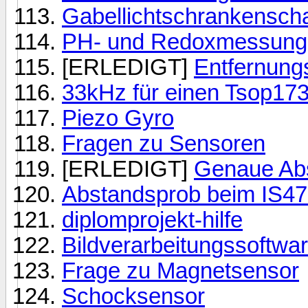
Gabellichtschrankensch
PH- und Redoxmessung
[ERLEDIGT]
Entfernun
33kHz für einen Tsop17
Piezo Gyro
Fragen zu Sensoren
[ERLEDIGT]
Genaue Ab
Abstandsprob beim IS4
diplomprojekt-hilfe
Bildverarbeitungssoftwa
Frage zu Magnetsensor
Schocksensor