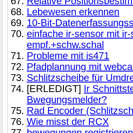
Relative Positionsbest
Lebewesen erkennen
10-Bit-Datenerfassungs
einfache ir-sensor mit ir
empf.+schw.schal
Probleme mit is471
Pfadplannung mit webc
Schlitzscheibe für Um
[ERLEDIGT]
Ir Schnitts
Bwegungsmelder?
Rad Encoder (Schlitzsch
Wie misst der RCX
bewegungen registrieren