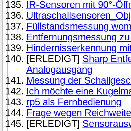
IR-Sensoren mit 90°-Öff
Ultraschallsensoren_Ob
Füllstandsmessung wom
Entfernungsmessung zu
Hindernisserkennung mi
[ERLEDIGT]
Sharp Entf
Analogausgang
Messung der Schallgesc
Ich möchte eine Kugelm
rp5 als Fernbedienung
Frage wegen Reichweit
[ERLEDIGT]
Sensorausw