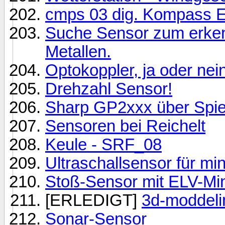
cmps 03 dig. Kompass E
Suche Sensor zum erken
Metallen.
Optokoppler, ja oder nei
Drehzahl Sensor!
Sharp GP2xxx über Spi
Sensoren bei Reichelt
Keule - SRF_08
Ultraschallsensor für mi
Stoß-Sensor mit ELV-Mini
[ERLEDIGT]
3d-moddelin
Sonar-Sensor