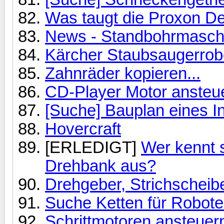
Was taugt die Proxon D
News - Standbohrmaschi
Kärcher Staubsaugerrobo
Zahnräder kopieren...
CD-Player Motor ansteu
[Suche] Bauplan eines In
Hovercraft
[ERLEDIGT]
Wer kennt 
Drehbank aus?
Drehgeber, Strichschei
Suche Ketten für Robote
Schrittmotoren ansteuer