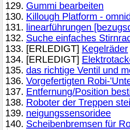
Gummi bearbeiten
Killough Platform - omn
linearführungen [bezugsq
Suche einfaches Stirnra
[ERLEDIGT]
Kegelräder
[ERLEDIGT]
Elektrotack
das richtige Ventil und 
Vorgefertigten Robi-'Unt
Entfernung/Position be
Roboter der Treppen ste
neigungssensoridee
Scheibenbremsen für Ro