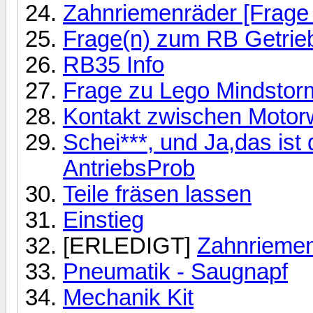
Zahnriemenräder [Frage
Frage(n) zum RB Getrie
RB35 Info
Frage zu Lego Mindstor
Kontakt zwischen Motorw
Schei***, und Ja,das ist 
AntriebsProb
Teile fräsen lassen
Einstieg
[ERLEDIGT]
Zahnriemen
Pneumatik - Saugnapf
Mechanik Kit