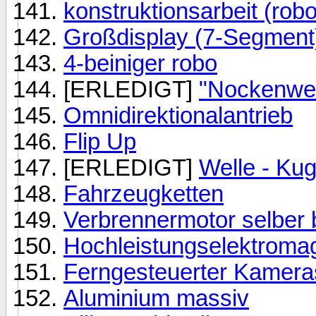
konstruktionsarbeit (rob
Großdisplay (7-Segment
4-beiniger robo
[ERLEDIGT]
"Nockenwer
Omnidirektionalantrieb
Flip Up
[ERLEDIGT]
Welle - Kug
Fahrzeugketten
Verbrennermotor selber
Hochleistungselektromag
Ferngesteuerter Kamer
Aluminium massiv