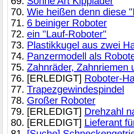
Sonne Art Kipplader
Wie heißen denn diese "
6 beiniger Roboter
ein "Lauf-Roboter"
Plastikkugel aus zwei H
Panzermodell als Robot
Zahnräder, Zahnriemen 
[ERLEDIGT]
Roboter-H
Trapezgewindespindel
Großer Roboter
[ERLEDIGT]
Drehzahl 
[ERLEDIGT]
Lieferant f
[Suche] Schneckengetri